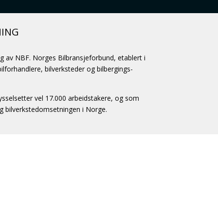
NING
ag av NBF. Norges Bilbransjeforbund, etablert i
lforhandlere, bilverksteder og bilbergings-
selsetter vel 17.000 arbeidstakere, og som
og bilverkstedomsetningen i Norge.