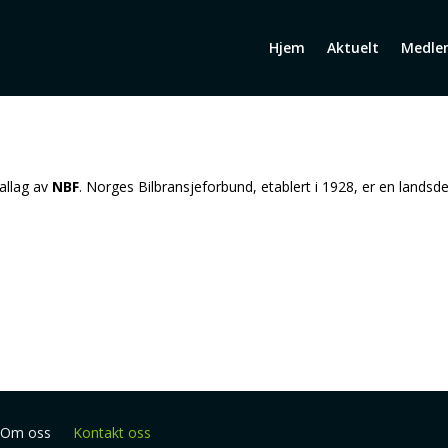
Hjem
Aktuelt
Medle
kallag av
NBF
. Norges Bilbransjeforbund, etablert i 1928, er en landsd
Om oss
Kontakt oss