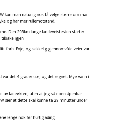
BMW kan man naturlig nok få velge større om man
myke og har mer rullemotstand.
varme. Den 205km lange landeveistesten starter
tilbake igjen.
tt forbi Evje, og skikkelig gjennomvåte veier var
 var det 4 grader ute, og det regnet. Mye vann i
ne av ladeøkten, uten at jeg så noen åpenbar
W sier at dette skal kunne ta 29 minutter under
ne lenge nok før hurtiglading.