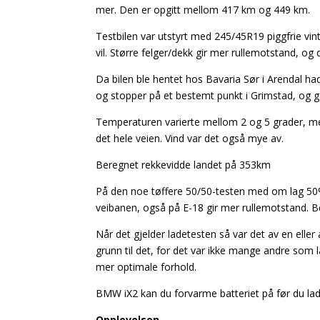
mer. Den er opgitt mellom 417 km og 449 km.
Testbilen var utstyrt med 245/45R19 piggfrie v
vil. Større felger/dekk gir mer rullemotstand, o
Da bilen ble hentet hos Bavaria Sør i Arendal ha
og stopper på et bestemt punkt i Grimstad, og gå
Temperaturen varierte mellom 2 og 5 grader, med 
det hele veien. Vind var det også mye av.
Beregnet rekkevidde landet på 353km
På den noe tøffere 50/50-testen med om lag 50% 
veibanen, også på E-18 gir mer rullemotstand. 
Når det gjelder ladetesten så var det av en ell
grunn til det, for det var ikke mange andre som 
mer optimale forhold.
BMW iX2 kan du forvarme batteriet på før du lade
Opplevelsen