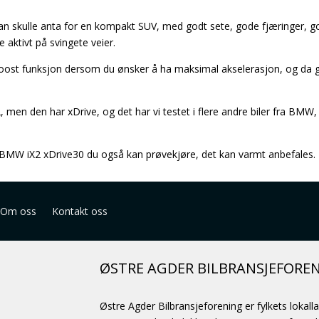
n skulle anta for en kompakt SUV, med godt sete, gode fjæringer, go
e aktivt på svingete veier.
boost funksjon dersom du ønsker å ha maksimal akselerasjon, og da
, men den har xDrive, og det har vi testet i flere andre biler fra BMW
 BMW iX2 xDrive30 du også kan prøvekjøre, det kan varmt anbefales.
Om oss
Kontakt oss
ØSTRE AGDER BILBRANSJEFORE
Østre Agder Bilbransjeforening er fylkets lokall