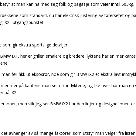
 betyr at man kan ha med seg folk og bagasje som veier inntil 503kg.
mmerdekkene som standard, du har elektrisk justering av førersetet og 
og iX2 i utgangspunktet.
som gir ekstra sportslige detaljer.
BMW iX1, her er grillen smalere og bredere, lyktene har en mer kante
lene.
 man før fikk ut eksosrør, noe som gir BMW iX2 et ekstra lavt inntrykk b
iller mer på kantene man ser i frontlyktene, og like over har man en s
r på iX2.
like personer, men slik jeg ser BMW iX2 har den linjer og designelemente
 det avhenger av så mange faktorer, som utstyr man velger fra listen 