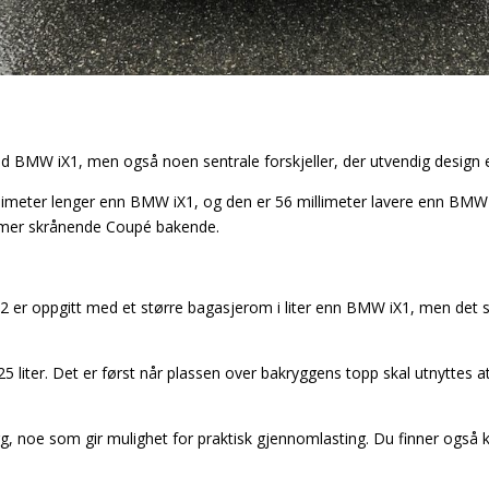
BMW iX1, men også noen sentrale forskjeller, der utvendig design er
meter lenger enn BMW iX1, og den er 56 millimeter lavere enn BMW iX1
 en mer skrånende Coupé bakende.
X2 er oppgitt med et større bagasjerom i liter enn BMW iX1, men det
 liter. Det er først når plassen over bakryggens topp skal utnyttes 
, noe som gir mulighet for praktisk gjennomlasting. Du finner også kn