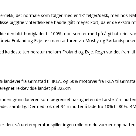
interdekk, det normale som følger med er 18’’ felger/dekk, men hos 
g disse piggfrie vinterdekkene hadde gått meget kort, da er de ekstra 
dde den blitt hurtigladet til 100%, noe som er med på å gi batteriet 
r via Froland og Evje før man tar turen via Mosby og Sørlandsparken 
kaldeste temperatur mellom Froland og Evje. Regn var det fram til li
landevei fra Grimstad til IKEA, og 50% motorvei fra IKEA til Grimstad
Beregnet rekkevidde landet på 322km.
er annen grunn laderen som begrenset hastigheten de første 7 minutte
ladet samtidig. Dermed tok det 34 minutter å lade fra 10% til 80%. BM
r den, så utetemperatur spiller ingen rolle om du varmer opp batterie