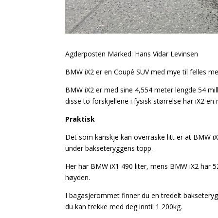
Agderposten Marked: Hans Vidar Levinsen
BMW iX2 er en Coupé SUV med mye til felles med 
BMW iX2 er med sine 4,554 meter lengde 54 milli
disse to forskjellene i fysisk størrelse har iX2
Praktisk
Det som kanskje kan overraske litt er at BMW i
under bakseteryggens topp.
Her har BMW iX1 490 liter, mens BMW iX2 har 525
høyden.
I bagasjerommet finner du en tredelt bakseterygg
du kan trekke med deg inntil 1 200kg.