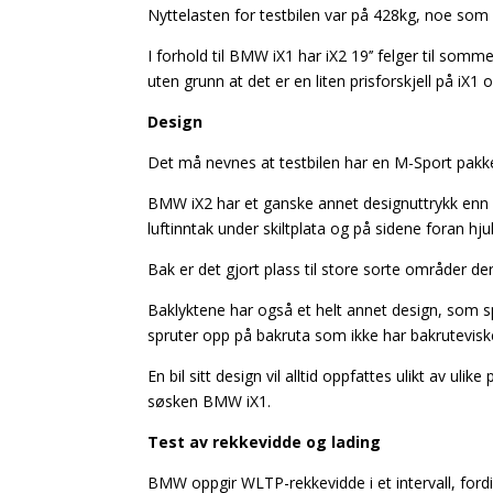
Nyttelasten for testbilen var på 428kg, noe som
I forhold til BMW iX1 har iX2 19’’ felger til so
uten grunn at det er en liten prisforskjell på iX1 
Design
Det må nevnes at testbilen har en M-Sport pakke 
BMW iX2 har et ganske annet designuttrykk enn 
luftinntak under skiltplata og på sidene foran hju
Bak er det gjort plass til store sorte områder der
Baklyktene har også et helt annet design, som sp
spruter opp på bakruta som ikke har bakruteviske
En bil sitt design vil alltid oppfattes ulikt av u
søsken BMW iX1.
Test av rekkevidde og lading
BMW oppgir WLTP-rekkevidde i et intervall, fordi