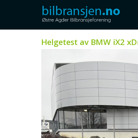
Helgetest av BMW iX2 xD