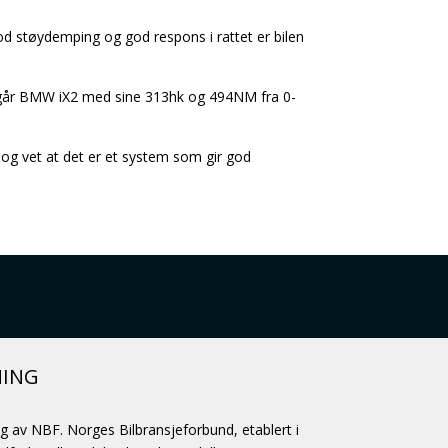
d støydemping og god respons i rattet er bilen
 går BMW iX2 med sine 313hk og 494NM fra 0-
, og vet at det er et system som gir god
NING
ag av NBF. Norges Bilbransjeforbund, etablert i