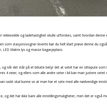
er rekkevidde og ladehastighet skulle utforskes, samt hvordan denne e
n som stasjonsvogner leverte bør du helt klart prøve denne du ogs
er, LED Matrix lys og masse bagasjeplass.
 og når det står på et bilsete betyr det at setet har en sittepute som
res 4 veier, og ellers som alle andre seter i bil kan man justere setet
 raskt skal kunne se at man har et sete med alle nødvendige innstil
ete, og det har ikke bare alle innstillingsmuligheter, men det er også m