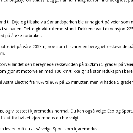
nd til Evje og tilbake via Sørlandsparken ble unnagjort på veier som
 is i veibanen. Dette gir økt rullemotstand. Dekkene var i dimensjon
ed på å øke forbruket.
av batteriet på våre 205km, noe som tilsvarer en beregnet rekkevid
km.
rvei landet den beregnede rekkevidden på 322km i 5 grader på veier
 gjør at motorveien med 100 km/t ikke gir så stor reduksjon i beregn
Astra Electric fra 10% til 80% på 26 minutter, men vi hadde 5 grader,
dus, og vi testet i kjøremodus normal. Du kan også velge Eco og Sport.
 hk ut fra hvilket kjøremodus du har valgt.
 kan levere må du altså velge Sport som kjøremodus.