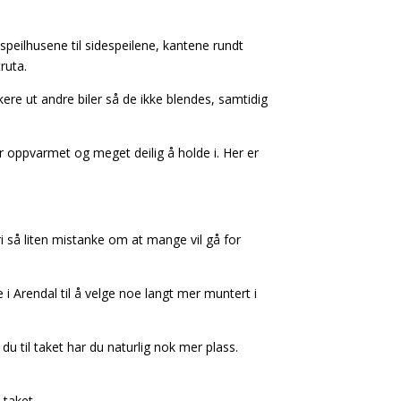
 speilhusene til sidespeilene, kantene rundt
ruta.
ere ut andre biler så de ikke blendes, samtidig
t er oppvarmet og meget deilig å holde i. Her er
 så liten mistanke om at mange vil gå for
 i Arendal til å velge noe langt mer muntert i
 til taket har du naturlig nok mer plass.
 taket.