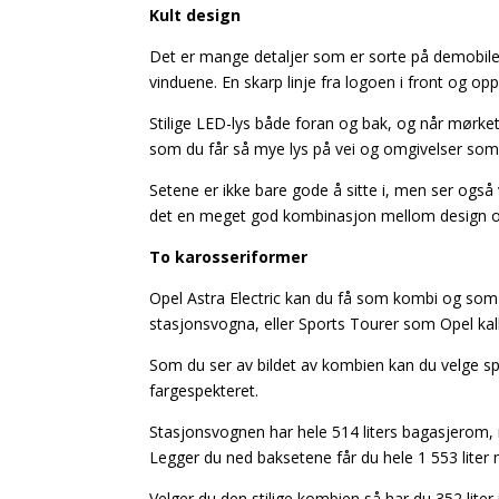
Kult design
Det er mange detaljer som er sorte på demobilen f
vinduene. En skarp linje fra logoen i front og opp
Stilige LED-lys både foran og bak, og når mørket 
som du får så mye lys på vei og omgivelser som
Setene er ikke bare gode å sitte i, men ser også ve
det en meget god kombinasjon mellom design o
To karosseriformer
Opel Astra Electric kan du få som kombi og som
stasjonsvogna, eller Sports Tourer som Opel kall
Som du ser av bildet av kombien kan du velge spre
fargespekteret.
Stasjonsvognen har hele 514 liters bagasjerom, 
Legger du ned baksetene får du hele 1 553 liter 
Velger du den stilige kombien så har du 352 lite