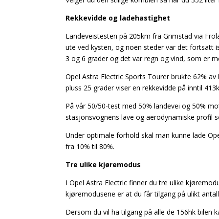
Rekkevidde og ladehastighet
Landeveistesten på 205km fra Grimstad via Frola
ute ved kysten, og noen steder var det fortsatt
3 og 6 grader og det var regn og vind, som er m
Opel Astra Electric Sports Tourer brukte 62% 
pluss 25 grader viser en rekkevidde på inntil 413
På vår 50/50-test med 50% landevei og 50% moto
stasjonsvognens lave og aerodynamiske profil som
Under optimale forhold skal man kunne lade Opel 
fra 10% til 80%.
Tre ulike kjøremodus
I Opel Astra Electric finner du tre ulike kjøremo
kjøremodusene er at du får tilgang på ulikt antall
Dersom du vil ha tilgang på alle de 156hk bilen