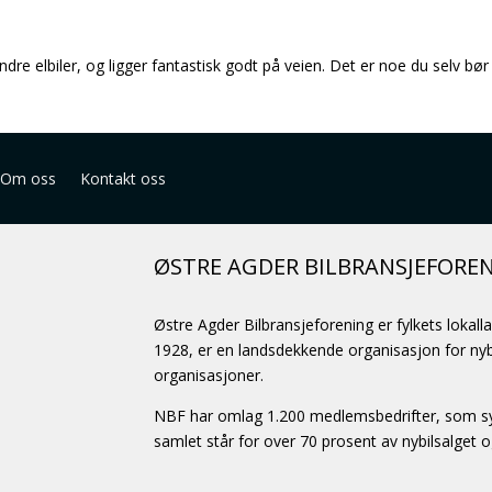
ndre elbiler, og ligger fantastisk godt på veien. Det er noe du selv b
Om oss
Kontakt oss
ØSTRE AGDER BILBRANSJEFORE
Østre Agder Bilbransjeforening er fylkets lokall
1928, er en landsdekkende organisasjon for nybi
organisasjoner.
NBF har omlag 1.200 medlemsbedrifter, som sys
samlet står for over 70 prosent av nybilsalget 