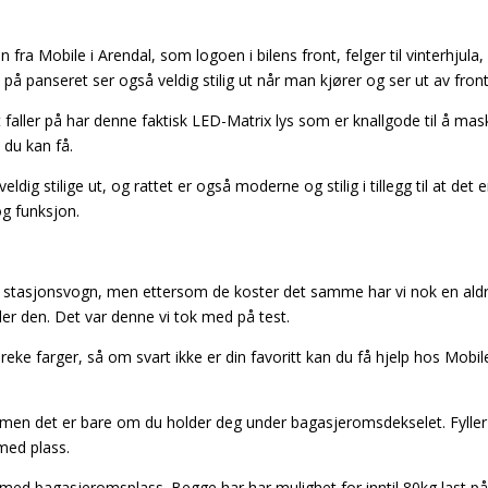
ra Mobile i Arendal, som logoen i bilens front, felger til vinterhjula,
 på panseret ser også veldig stilig ut når man kjører og ser ut av front
faller på har denne faktisk LED-Matrix lys som er knallgode til å mask
 du kan få.
ldig stilige ut, og rattet er også moderne og stilig i tillegg til at de
g funksjon.
 stasjonsvogn, men ettersom de koster det samme har vi nok en aldri
er den. Det var denne vi tok med på test.
ke farger, så om svart ikke er din favoritt kan du få hjelp hos Mobile
men det er bare om du holder deg under bagasjeromsdekselet. Fyller du
med plass.
r med bagasjeromsplass. Begge har har mulighet for inntil 80kg last på