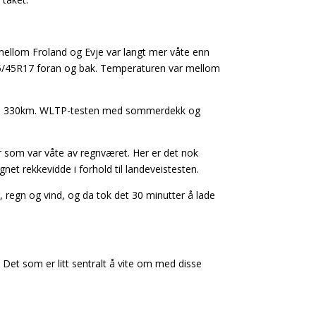
 mellom Froland og Evje var langt mer våte enn
 225/45R17 foran og bak. Temperaturen var mellom
de på 330km. WLTP-testen med sommerdekk og
 som var våte av regnværet. Her er det nok
et rekkevidde i forhold til landeveistesten.
 regn og vind, og da tok det 30 minutter å lade
 Det som er litt sentralt å vite om med disse