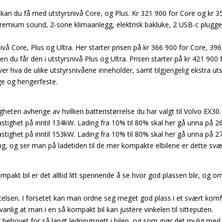
kan du få med utstyrsnivå Core, og Plus. Kr 321 900 for Core og kr 35
mium sound, 2-sone klimaanlegg, elektrisk bakluke, 2 USB-c plugger 
vå Core, Plus og Ultra. Her starter prisen på kr 366 900 for Core, 396
n du får den i utstyrsnivå Plus og Ultra. Prisen starter på kr 421 900 f
er hva de ulike utstyrsnivåene inneholder, samt tilgjengelig ekstra uts
ge og hengerfeste.
gheten avhenge av hvilken batteristørrelse du har valgt til Volvo EX30.
tighet på inntil 134kW. Lading fra 10% til 80% skal her gå unna på 26
tighet på inntil 153kW. Lading fra 10% til 80% skal her gå unna på 27
g, og ser man på ladetiden til de mer kompakte elbilene er dette svær
kompakt bil er det alltid litt spennende å se hvor god plassen blir, og o
telsen. I forsetet kan man ordne seg meget god plass i et svært ko
anlig at man i en så kompakt bil kan justere vinkelen til sitteputen.
r behovet for så langt ledningsnett i bilen, og som gjør det mulig me