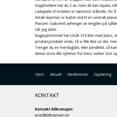
Koppholdere har du 2 av, men de kan skjules når d
Ladeplate til mobilen er nærmest stående, for å 
Antall skjermer er kuttet ned til en sentralt plas
Plassen i baksetet avhenger av lengden på sjåf
når jeg sitter.
Bagasjerommet har totalt 310 liter med plass, de
produksjonsklart enda, så vi fikk ikke se det, men
Trenger du en hverdagsbil, eller pendlebil, så kan
denne store lille nyheten fra Volvo vekker stor op
Hjem
Aktuelt
Medlemmer
Opplæring
KONTAKT
Kontakt bilbransjen:
post@bilbransjen.no