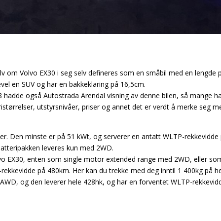
 selv om Volvo EX30 i seg selv defineres som en småbil med en lengd
kevel en SUV og har en bakkeklaring på 16,5cm.
1/8 hadde også Autostrada Arendal visning av denne bilen, så mange ha
teristørrelser, utstyrsnivåer, priser og annet det er verdt å merke seg 
er. Den minste er på 51 kWt, og serverer en antatt WLTP-rekkevidde 
batteripakken leveres kun med 2WD.
Volvo EX30, enten som single motor extended range med 2WD, eller
kkevidde på 480km. Her kan du trekke med deg inntil 1 400kg på he
AWD, og den leverer hele 428hk, og har en forventet WLTP-rekkevidd