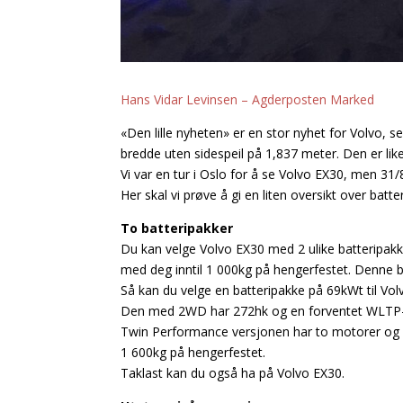
Hans Vidar Levinsen – Agderposten Marked
«Den lille nyheten» er en stor nyhet for Volvo,
bredde uten sidespeil på 1,837 meter. Den er li
Vi var en tur i Oslo for å se Volvo EX30, men 3
Her skal vi prøve å gi en liten oversikt over bat
To batteripakker
Du kan velge Volvo EX30 med 2 ulike batteripakk
med deg inntil 1 000kg på hengerfestet. Denne 
Så kan du velge en batteripakke på 69kWt til 
Den med 2WD har 272hk og en forventet WLTP-re
Twin Performance versjonen har to motorer og 
1 600kg på hengerfestet.
Taklast kan du også ha på Volvo EX30.