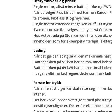
Utstyrsnivåer og priser
Single motor, altså minste batteripakke og 2WD 
Når du velger Plus får du med Harman Kardon Pre
telefonen, Pilot assist og mye mer.
Single motor extended range kan du få i utstyrsni
Twin motor kan ikke velges i utstyrsnivå Core, me
Hos Autostrada på Stoa kan du få full oversikt ov
inneholder, som for eksempel vinterhjul, lakkfar
Lading
Når det gjelder lading så vil den maksimale hasti
Batteripakken på 51 kWt har en maksimal ladehas
Batteripakken på 69 kWt har en maksimal ladehas
I dagens elbilmarked regnes dette som rask ladin
Første inntrykk
Når en relativt diger kar skal sette seg inn i en 
interiør.
Her har Volvo jobbet svært godt med plassutnyt
innstillingsmuligheter. Det er for eksempel noe uv
Alle dører er frie for knapper, noe som redusere