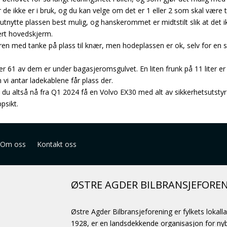
e ikke er i bruk, og du kan velge om det er 1 eller 2 som skal være ti
utnytte plassen best mulig, og hanskerommet er midtstilt slik at det 
sert hovedskjerm.
øren med tanke på plass til knær, men hodeplassen er ok, selv for e
r 61 av dem er under bagasjeromsgulvet. En liten frunk på 11 liter er
 vi antar ladekablene får plass der.
 du altså nå fra Q1 2024 få en Volvo EX30 med alt av sikkerhetsutstyr i
psikt.
Om oss
Kontakt oss
ØSTRE AGDER BILBRANSJEFORE
Østre Agder Bilbransjeforening er fylkets lokall
1928, er en landsdekkende organisasjon for nybi