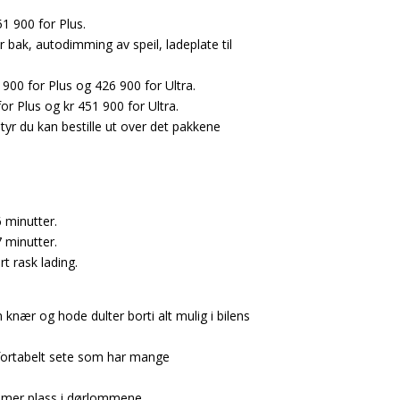
1 900 for Plus.
bak, autodimming av speil, ladeplate til
 900 for Plus og 426 900 for Ultra.
or Plus og kr 451 900 for Ultra.
tyr du kan bestille ut over det pakkene
 minutter.
 minutter.
t rask lading.
m knær og hode dulter borti alt mulig i bilens
mfortabelt sete som har mange
d mer plass i dørlommene.