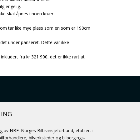
lgjengelig.
ikke skal åpnes i noen knær.
n som tar like mye plass som en som er 190cm
 det under panseret. Dette var ikke
nkludert fra kr 321 900, det er ikke rart at
NING
ag av NBF. Norges Bilbransjeforbund, etablert i
lforhandlere, bilverksteder og bilbergings-