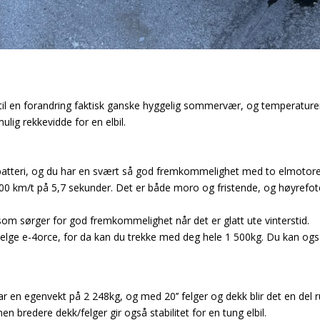
 til en forandring faktisk ganske hyggelig sommervær, og temperature
lig rekkevidde for en elbil.
t batteri, og du har en svært så god fremkommelighet med to elmot
00 km/t på 5,7 sekunder. Det er både moro og fristende, og høyrefoten
 som sørger for god fremkommelighet når det er glatt ute vinterstid.
 å velge e-4orce, for da kan du trekke med deg hele 1 500kg. Du kan o
r en egenvekt på 2 248kg, og med 20’’ felger og dekk blir det en del 
n bredere dekk/felger gir også stabilitet for en tung elbil.