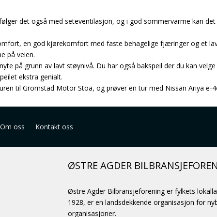
å følger det også med seteventilasjon, og i god sommervarme kan det 
ort, en god kjørekomfort med faste behagelige fjæringer og et lavt s
ne på veien.
 nyte på grunn av lavt støynivå. Du har også bakspeil der du kan velg
ilet ekstra genialt.
uren til Gromstad Motor Stoa, og prøver en tur med Nissan Ariya e-4
Om oss
Kontakt oss
ØSTRE AGDER BILBRANSJEFORE
Østre Agder Bilbransjeforening er fylkets lokall
1928, er en landsdekkende organisasjon for nybi
organisasjoner.