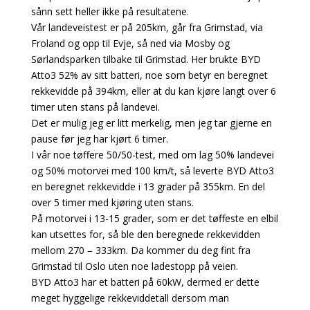
sånn sett heller ikke på resultatene.
Vår landeveistest er på 205km, går fra Grimstad, via
Froland og opp til Evje, så ned via Mosby og
Sørlandsparken tilbake til Grimstad. Her brukte BYD
Atto3 52% av sitt batteri, noe som betyr en beregnet
rekkevidde på 394km, eller at du kan kjøre langt over 6
timer uten stans på landevei.
Det er mulig jeg er litt merkelig, men jeg tar gjerne en
pause før jeg har kjørt 6 timer.
I vår noe tøffere 50/50-test, med om lag 50% landevei
og 50% motorvei med 100 km/t, så leverte BYD Atto3
en beregnet rekkevidde i 13 grader på 355km. En del
over 5 timer med kjøring uten stans.
På motorvei i 13-15 grader, som er det tøffeste en elbil
kan utsettes for, så ble den beregnede rekkevidden
mellom 270 – 333km. Da kommer du deg fint fra
Grimstad til Oslo uten noe ladestopp på veien.
BYD Atto3 har et batteri på 60kW, dermed er dette
meget hyggelige rekkeviddetall dersom man