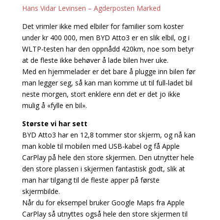
Hans Vidar Levinsen – Agderposten Marked
Det vrimler ikke med elbiler for familier som koster
under kr 400 000, men BYD Atto3 er en slik elbil, og i
WLTP-testen har den oppnådd 420km, noe som betyr
at de fleste ikke behøver å lade bilen hver uke.
Med en hjemmelader er det bare å plugge inn bilen før
man legger seg, så kan man komme ut til full-ladet bil
neste morgen, stort enklere enn det er det jo ikke
mulig å «fylle en bil».
Største vi har sett
BYD Atto3 har en 12,8 tommer stor skjerm, og nå kan
man koble til mobilen med USB-kabel og få Apple
CarPlay på hele den store skjermen. Den utnytter hele
den store plassen i skjermen fantastisk godt, slik at
man har tilgang til de fleste apper på første
skjermbilde.
Når du for eksempel bruker Google Maps fra Apple
CarPlay så utnyttes også hele den store skjermen til