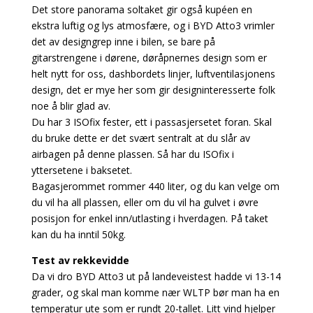
Det store panorama soltaket gir også kupéen en
ekstra luftig og lys atmosfære, og i BYD Atto3 vrimler
det av designgrep inne i bilen, se bare på
gitarstrengene i dørene, døråpnernes design som er
helt nytt for oss, dashbordets linjer, luftventilasjonens
design, det er mye her som gir designinteresserte folk
noe å blir glad av.
Du har 3 ISOfix fester, ett i passasjersetet foran. Skal
du bruke dette er det svært sentralt at du slår av
airbagen på denne plassen. Så har du ISOfix i
yttersetene i baksetet.
Bagasjerommet rommer 440 liter, og du kan velge om
du vil ha all plassen, eller om du vil ha gulvet i øvre
posisjon for enkel inn/utlasting i hverdagen. På taket
kan du ha inntil 50kg.
Test av rekkevidde
Da vi dro BYD Atto3 ut på landeveistest hadde vi 13-14
grader, og skal man komme nær WLTP bør man ha en
temperatur ute som er rundt 20-tallet. Litt vind hjelper