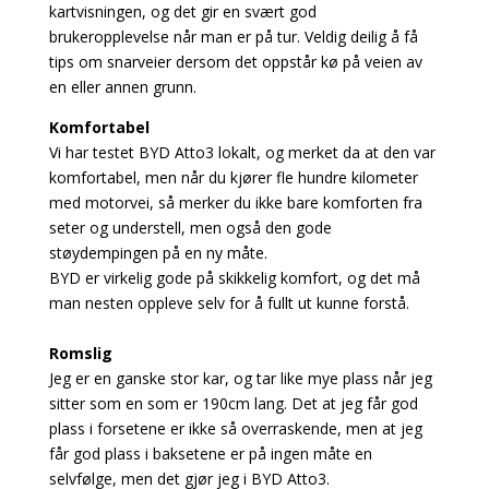
kartvisningen, og det gir en svært god
brukeropplevelse når man er på tur. Veldig deilig å få
tips om snarveier dersom det oppstår kø på veien av
en eller annen grunn.
Komfortabel
Vi har testet BYD Atto3 lokalt, og merket da at den var
komfortabel, men når du kjører fle hundre kilometer
med motorvei, så merker du ikke bare komforten fra
seter og understell, men også den gode
støydempingen på en ny måte.
BYD er virkelig gode på skikkelig komfort, og det må
man nesten oppleve selv for å fullt ut kunne forstå.
Romslig
Jeg er en ganske stor kar, og tar like mye plass når jeg
sitter som en som er 190cm lang. Det at jeg får god
plass i forsetene er ikke så overraskende, men at jeg
får god plass i baksetene er på ingen måte en
selvfølge, men det gjør jeg i BYD Atto3.