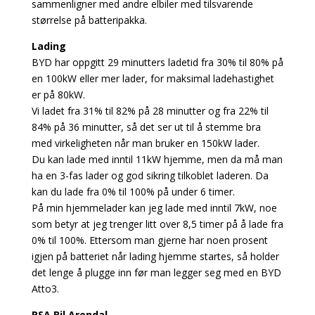
sammenligner med andre elbiler med tilsvarende
størrelse på batteripakka.
Lading
BYD har oppgitt 29 minutters ladetid fra 30% til 80% på
en 100kW eller mer lader, for maksimal ladehastighet
er på 80kW.
Vi ladet fra 31% til 82% på 28 minutter og fra 22% til
84% på 36 minutter, så det ser ut til å stemme bra
med virkeligheten når man bruker en 150kW lader.
Du kan lade med inntil 11kW hjemme, men da må man
ha en 3-fas lader og god sikring tilkoblet laderen. Da
kan du lade fra 0% til 100% på under 6 timer.
På min hjemmelader kan jeg lade med inntil 7kW, noe
som betyr at jeg trenger litt over 8,5 timer på å lade fra
0% til 100%. Ettersom man gjerne har noen prosent
igjen på batteriet når lading hjemme startes, så holder
det lenge å plugge inn før man legger seg med en BYD
Atto3.
RSA Bil Arendal