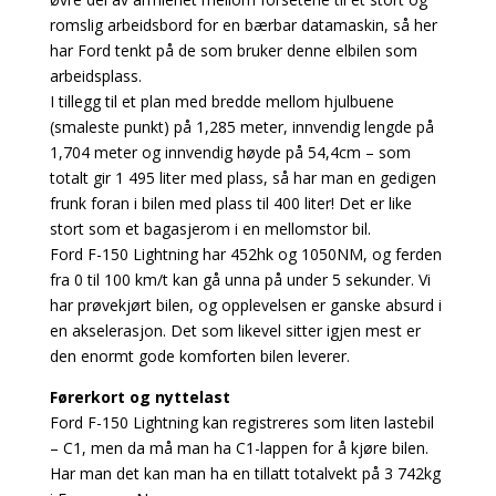
romslig arbeidsbord for en bærbar datamaskin, så her
har Ford tenkt på de som bruker denne elbilen som
arbeidsplass.
I tillegg til et plan med bredde mellom hjulbuene
(smaleste punkt) på 1,285 meter, innvendig lengde på
1,704 meter og innvendig høyde på 54,4cm – som
totalt gir 1 495 liter med plass, så har man en gedigen
frunk foran i bilen med plass til 400 liter! Det er like
stort som et bagasjerom i en mellomstor bil.
Ford F-150 Lightning har 452hk og 1050NM, og ferden
fra 0 til 100 km/t kan gå unna på under 5 sekunder. Vi
har prøvekjørt bilen, og opplevelsen er ganske absurd i
en akselerasjon. Det som likevel sitter igjen mest er
den enormt gode komforten bilen leverer.
Førerkort og nyttelast
Ford F-150 Lightning kan registreres som liten lastebil
– C1, men da må man ha C1-lappen for å kjøre bilen.
Har man det kan man ha en tillatt totalvekt på 3 742kg