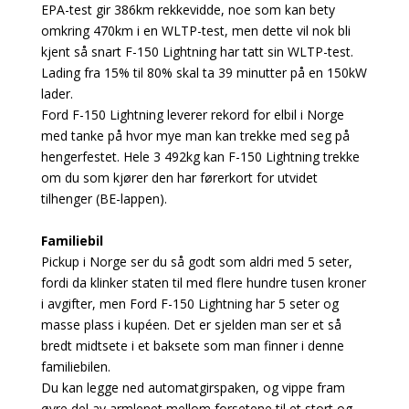
EPA-test gir 386km rekkevidde, noe som kan bety
omkring 470km i en WLTP-test, men dette vil nok bli
kjent så snart F-150 Lightning har tatt sin WLTP-test.
Lading fra 15% til 80% skal ta 39 minutter på en 150kW
lader.
Ford F-150 Lightning leverer rekord for elbil i Norge
med tanke på hvor mye man kan trekke med seg på
hengerfestet. Hele 3 492kg kan F-150 Lightning trekke
om du som kjører den har førerkort for utvidet
tilhenger (BE-lappen).
Familiebil
Pickup i Norge ser du så godt som aldri med 5 seter,
fordi da klinker staten til med flere hundre tusen kroner
i avgifter, men Ford F-150 Lightning har 5 seter og
masse plass i kupéen. Det er sjelden man ser et så
bredt midtsete i et baksete som man finner i denne
familiebilen.
Du kan legge ned automatgirspaken, og vippe fram
øvre del av armlenet mellom forsetene til et stort og