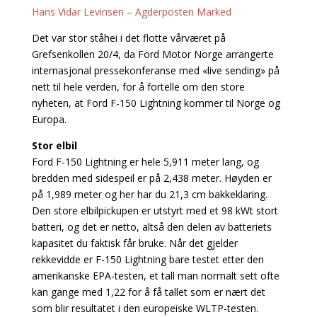
Hans Vidar Levinsen – Agderposten Marked
Det var stor ståhei i det flotte vårværet på
Grefsenkollen 20/4, da Ford Motor Norge arrangerte
internasjonal pressekonferanse med «live sending» på
nett til hele verden, for å fortelle om den store
nyheten, at Ford F-150 Lightning kommer til Norge og
Europa.
Stor elbil
Ford F-150 Lightning er hele 5,911 meter lang, og
bredden med sidespeil er på 2,438 meter. Høyden er
på 1,989 meter og her har du 21,3 cm bakkeklaring.
Den store elbilpickupen er utstyrt med et 98 kWt stort
batteri, og det er netto, altså den delen av batteriets
kapasitet du faktisk får bruke. Når det gjelder
rekkevidde er F-150 Lightning bare testet etter den
amerikanske EPA-testen, et tall man normalt sett ofte
kan gange med 1,22 for å få tallet som er nært det
som blir resultatet i den europeiske WLTP-testen.