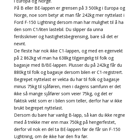
i Europa og Norge.
På B eller BE-lappen er grensen på 3 500kg i Europa og
Norge, noe som betyr at man får 242kg mer nyttelast i
Ford F-150 Lightning dersom man har mulighet til å ha
den som C1/liten lastebil. Du slipper da unna
ferdsskriver og hastighetsbegrensing, bare så det er
nevnt.
De fleste har nok ikke C1-lappen, og med en egenvekt
på 2 862kg vil man ha 638kg tilgjengelig til folk og
bagasje med B/BE-lappen. Plusser du på 242kg får du
880kg til folk og bagasje dersom bilen er C1-registrert.
Begrepet nyttelast er vekta du har til folk og bagasje
minus 75kg til sjåføren, men i dagens samfunn er det
ikke så mange sjåfører som veier 75kg, og det er
faktisk vekt som er i bilen som teller, derfor har vi ikke
brukt begrepet nyttelast.
Dersom du bare har vanlig B-lapp, så kan du ikke regne
med å trekke mer enn max 750kg på hengerfestet,
derfor vil nok en del ta BE-lappen før de får sin F-150
Lightning, om de ikke har den fra før.