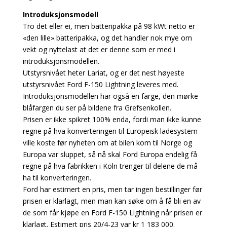
Introduksjonsmodell
Tro det eller ei, men batteripakka på 98 kWt netto er
«den lille» batteripakka, og det handler nok mye om
vekt og nyttelast at det er denne som er med i
introduksjonsmodellen.
Utstyrsnivået heter Lariat, og er det nest høyeste
utstyrsnivået Ford F-150 Lightning leveres med.
Introduksjonsmodellen har også en farge, den mørke
blåfargen du ser på bildene fra Grefsenkollen.
Prisen er ikke spikret 100% enda, fordi man ikke kunne
regne på hva konverteringen til Europeisk ladesystem
ville koste før nyheten om at bilen kom til Norge og
Europa var sluppet, så nå skal Ford Europa endelig få
regne på hva fabrikken i Köln trenger til delene de må
ha til konverteringen.
Ford har estimert en pris, men tar ingen bestillinger før
prisen er klarlagt, men man kan søke om å få bli en av
de som får kjøpe en Ford F-150 Lightning når prisen er
klarlagt. Estimert pris 20/4-23 var kr 1 183 000.