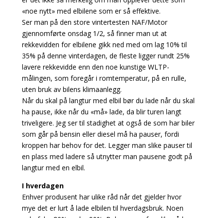
«noe nytt» med elbilene som er så effektive.
Ser man på den store vintertesten NAF/Motor
gjennomførte onsdag 1/2, så finner man ut at
rekkevidden for elbilene gikk ned med om lag 10% til
35% på denne vinterdagen, de fleste ligger rundt 25%
lavere rekkevidde enn den noe kunstige WLTP-
målingen, som foregår i romtemperatur, på en rulle,
uten bruk av bilens klimaanlegg.
Når du skal på langtur med elbil bør du lade når du skal
ha pause, ikke når du «må» lade, da blir turen langt
triveligere. Jeg ser til stadighet at også de som har biler
som går på bensin eller diesel må ha pauser, fordi
kroppen har behov for det. Legger man slike pauser til
en plass med ladere så utnytter man pausene godt på
langtur med en elbil.
I hverdagen
Enhver produsent har ulike råd når det gjelder hvor
mye det er lurt å lade elbilen til hverdagsbruk. Noen