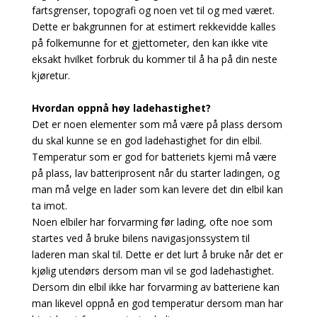
fartsgrenser, topografi og noen vet til og med været.
Dette er bakgrunnen for at estimert rekkevidde kalles
på folkemunne for et gjettometer, den kan ikke vite
eksakt hvilket forbruk du kommer til å ha på din neste
kjøretur.
Hvordan oppnå høy ladehastighet?
Det er noen elementer som må være på plass dersom
du skal kunne se en god ladehastighet for din elbil.
Temperatur som er god for batteriets kjemi må være
på plass, lav batteriprosent når du starter ladingen, og
man må velge en lader som kan levere det din elbil kan
ta imot.
Noen elbiler har forvarming før lading, ofte noe som
startes ved å bruke bilens navigasjonssystem til
laderen man skal til. Dette er det lurt å bruke når det er
kjølig utendørs dersom man vil se god ladehastighet.
Dersom din elbil ikke har forvarming av batteriene kan
man likevel oppnå en god temperatur dersom man har