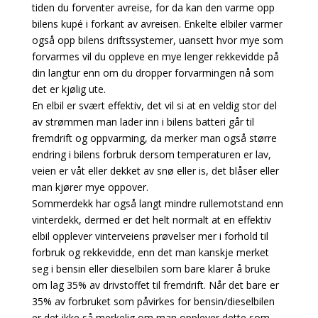
tiden du forventer avreise, for da kan den varme opp
bilens kupé i forkant av avreisen. Enkelte elbiler varmer
også opp bilens driftssystemer, uansett hvor mye som
forvarmes vil du oppleve en mye lenger rekkevidde på
din langtur enn om du dropper forvarmingen nå som
det er kjølig ute.
En elbil er svært effektiv, det vil si at en veldig stor del
av strømmen man lader inn i bilens batteri går til
fremdrift og oppvarming, da merker man også større
endring i bilens forbruk dersom temperaturen er lav,
veien er våt eller dekket av snø eller is, det blåser eller
man kjører mye oppover.
Sommerdekk har også langt mindre rullemotstand enn
vinterdekk, dermed er det helt normalt at en effektiv
elbil opplever vinterveiens prøvelser mer i forhold til
forbruk og rekkevidde, enn det man kanskje merket
seg i bensin eller dieselbilen som bare klarer å bruke
om lag 35% av drivstoffet til fremdrift. Når det bare er
35% av forbruket som påvirkes for bensin/dieselbilen
er det ikke så merkelig om man opplever dette som