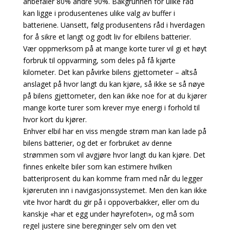
anbefaler 80% andre 90%. Bakgrunnen for ulike råd
kan ligge i produsentenes ulike valg av buffer i
batteriene. Uansett, følg produsentens råd i hverdagen
for å sikre et langt og godt liv for elbilens batterier.
Vær oppmerksom på at mange korte turer vil gi et høyt
forbruk til oppvarming, som deles på få kjørte
kilometer. Det kan påvirke bilens gjettometer – altså
anslaget på hvor langt du kan kjøre, så ikke se så nøye
på bilens gjettometer, den kan ikke noe for at du kjører
mange korte turer som krever mye energi i forhold til
hvor kort du kjører.
Enhver elbil har en viss mengde strøm man kan lade på
bilens batterier, og det er forbruket av denne
strømmen som vil avgjøre hvor langt du kan kjøre. Det
finnes enkelte biler som kan estimere hvilken
batteriprosent du kan komme fram med når du legger
kjøreruten inn i navigasjonssystemet. Men den kan ikke
vite hvor hardt du gir på i oppoverbakker, eller om du
kanskje «har et egg under høyrefoten», og må som
regel justere sine beregninger selv om den vet