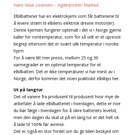
Hans Vidar Levinsen – Agderposten Marked
Elbilbatterier har en elektrokjemi som får batteriene til
å levere strøm til elbilens elektrisk drevne motor(er).
Denne kjemien fungerer optimalt i det vi i Norge gjerne
kaller for romtemperatur, som for så vidt er et upresist
begrep ettersom det er svært ulik temperatur i norske
hjem.
For å være litt mer presis, mellom 25 og 30
varmegrader er en optimal temperatur for et
elbilbatteri. Det er ikke temperaturer vi har mest av i
Norge, derfor kommer det noen praktiske elbiltips her.
Ut på langtur
Det vil variere fra produsent til produsent hvor mye de
anbefaler å lade elbilbatteriet i hverdagen, dette er noe
du bør følge i hverdagen for å sikre batteriets levetid,
men den dagen du skal ut på en lang tur er det helt ok
å lade til 100% før avreise.
Det er også en stor fordel om du gir bilen beskjed om