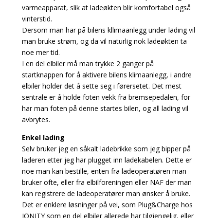
varmeapparat, slik at ladeøkten blir komfortabel også
vinterstid.
Dersom man har på bilens kllimaanlegg under lading vil
man bruke strøm, og da vil naturlig nok ladeøkten ta
noe mer tid.
I en del elbiler må man trykke 2 ganger på
startknappen for å aktivere bilens klimaanlegg, i andre
elbiler holder det å sette seg i førersetet. Det mest
sentrale er å holde foten vekk fra bremsepedalen, for
har man foten på denne startes bilen, og all lading vil
avbrytes.
Enkel lading
Selv bruker jeg en såkalt ladebrikke som jeg bipper på
laderen etter jeg har plugget inn ladekabelen. Dette er
noe man kan bestille, enten fra ladeoperatøren man
bruker ofte, eller fra elbilforeningen eller NAF der man
kan registrere de ladeoperatører man ønsker å bruke.
Det er enklere løsninger på vei, som Plug&Charge hos
IONITY som en del elbiler allerede har tilgjengelig, eller