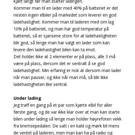
kjørt langt før man starter ladingen.
Kommer man til en lader med 40% på batteriet er det
nesten ingen elbiler på markedet som leverer en god
ladehastighet. Kommer man til laderen med om lag
10% på batteriet, og man har god temperatur på
batteriet, så er sjansene store for at ladehastigheten
blir god, så lenge man har valgt en lader som kan
levere den ladehastighet bilen kan ta imot.
Det holder ikke at 2 elementer er på plass, alle 3 må
være på plass, dersom det er sentralt å se god
ladehastighet. Min erfaring er nok at dersom man lader
når man pauser, og ikke når man må, så blir ikke
ladehastigheten like sentral.
Under lading
Jeg traff en gang på et par som kjørte elbil for aller
første gang, og de var ikke klar over at man kan starte
bilen under lading så lenge man holder høyrefoten vekk
fra bremsepedalen. De satt i en kald og mørk bil mens
de ventet på laderen, men man kan ha på radio og