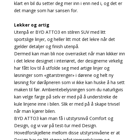
klart en bil du setter deg mer inn i enn ned i, og det er
det mange som har sansen for.
Lekker og artig
Utenpå er BYD ATTO3 en stilren SUV med litt
sportslige linjer, og heller litt mot det lekre når det
gjelder detaljer og finish utenpå.
Dermed kan man bli noe overrasket når man kikker inn
i det lekne designet i interiøret, der designerne virkelig
har fått lov til å utfolde seg med artige linjer og
løsninger som «gitarstrenger» i dørene og helt ny
løsning for døråpneren som vi ikke kan huske å ha sett
maken til før. Ambientebelysningen som du naturligvis
kan velge farge på selv er med på å understreke de
kule linjene inne i bilen. Slik er med på å skape trivsel
når man kjører bilen.
BYD ATTO3 kan man få i utstyrsnivå Comfort og
Design, og vi var på test-tur med Design.
Hovedforskjellene mellom disse utstyrsnivåene er at
Design har en litt større infotainmentskjerm og