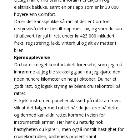
elektrisk bakluke, samt en prislapp som er kr 30 000
høyere enn Comfort.
Da er det kanskje ikke så rart at det er Comfort
utstyrsnivå det er bestilt opp mest av, og som du kan
få utlevert før jul til rett under kr 423 000 inkludert
frakt, registrering, lakk, vinterhjul og alt av matter i
bilen.
Kjøreopplevelse
Du har et meget komfortabelt førersete, som jeg må
innrømme at jeg ble skikkelig glad i da jeg kjørte den
noen hundre kilometer en helg i oktober. Du har et
godt ratt, og logisk styring av bilens cruisekontroll på
rattet.
Et kjekt instrumentpanel er plassert på rattstammen,
slik at det følger med rattet når du justerer på dette,
og dermed kan aldri rattet komme i veien for
instrumentskjermen. Her har du naturlig nok
hastigheten du kjører i, men også innstilt hastighet for
cruisekontrollen, batteriets prosent samt