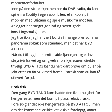
momentanforbruket.
Inne på den store skjermen har du DAB-radio, du kan
spille fra Spotify i egen app i bilen, eller koble på
mobilen med Blåtann og spille musikk fra mobilen.
Anlegget har meget god lyd og svært gode
innstillingsmuligheter.
Jeg tror ikke jeg har vært borti så mange biler som har
panorama soltak som standard, men det har BYD
ATTO3.
Når du i tillegg har komfortable fjæringer og et lavt
støynivå fra vei og omgivelser blir kjøreturen direkte
trivelig. BYD ATTO3 bør du helt klart prøve om du er på
jakt etter en fin SUV med framhjulstrekk som du kan få
utlevert før jul.
Praktisk
Den gang BYD TANG kom hadde den ikke mulighet for
hengerfeste, men det kom på plass relativt raskt.
Foreløpig er det ikke hengerfeste på BYD ATTO3, men
om det kommer eller ikke vet vi ikke foreløpig, annet