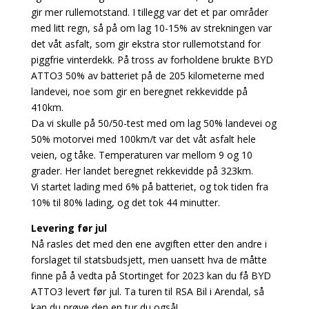
gir mer rullemotstand. I tillegg var det et par områder
med litt regn, så på om lag 10-15% av strekningen var
det våt asfalt, som gir ekstra stor rullemotstand for
piggfrie vinterdekk. På tross av forholdene brukte BYD
ATTO3 50% av batteriet på de 205 kilometerne med
landevei, noe som gir en beregnet rekkevidde på
410km.
Da vi skulle på 50/50-test med om lag 50% landevei og
50% motorvei med 100km/t var det våt asfalt hele
veien, og tåke. Temperaturen var mellom 9 og 10
grader. Her landet beregnet rekkevidde på 323km.
Vi startet lading med 6% på batteriet, og tok tiden fra
10% til 80% lading, og det tok 44 minutter.
Levering før jul
Nå rasles det med den ene avgiften etter den andre i
forslaget til statsbudsjett, men uansett hva de måtte
finne på å vedta på Stortinget for 2023 kan du få BYD
ATTO3 levert før jul. Ta turen til RSA Bil i Arendal, så
kan du prøve den en tur du også!