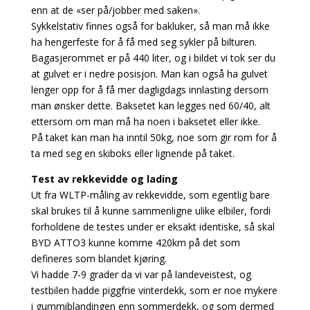
enn at de «ser på/jobber med saken».
Sykkelstativ finnes også for bakluker, så man må ikke
ha hengerfeste for å få med seg sykler på bilturen.
Bagasjerommet er på 440 liter, og i bildet vi tok ser du
at gulvet er i nedre posisjon. Man kan også ha gulvet
lenger opp for å få mer dagligdags innlasting dersom
man ønsker dette. Baksetet kan legges ned 60/40, alt
ettersom om man må ha noen i baksetet eller ikke.
På taket kan man ha inntil 50kg, noe som gir rom for å
ta med seg en skiboks eller lignende på taket.
Test av rekkevidde og lading
Ut fra WLTP-måling av rekkevidde, som egentlig bare
skal brukes til å kunne sammenligne ulike elbiler, fordi
forholdene de testes under er eksakt identiske, så skal
BYD ATTO3 kunne komme 420km på det som
defineres som blandet kjøring.
Vi hadde 7-9 grader da vi var på landeveistest, og
testbilen hadde piggfrie vinterdekk, som er noe mykere
i gummiblandingen enn sommerdekk, og som dermed