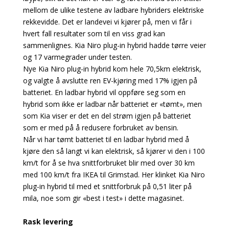
mellom de ulike testene av ladbare hybriders elektriske
rekkevidde. Det er landevei vi kjører på, men vi får i
hvert fall resultater som til en viss grad kan
sammenlignes. Kia Niro plug-in hybrid hadde tørre veier
og 17 varmegrader under testen.
Nye Kia Niro plug-in hybrid kom hele 70,5km elektrisk,
og valgte å avslutte ren EV-kjøring med 17% igjen på
batteriet. En ladbar hybrid vil oppføre seg som en
hybrid som ikke er ladbar når batteriet er «tømt», men
som Kia viser er det en del strøm igjen på batteriet
som er med på å redusere forbruket av bensin.
Når vi har tømt batteriet til en ladbar hybrid med å
kjøre den så langt vi kan elektrisk, så kjører vi den i 100
km/t for å se hva snittforbruket blir med over 30 km
med 100 km/t fra IKEA til Grimstad. Her klinket Kia Niro
plug-in hybrid til med et snittforbruk på 0,51 liter på
mila, noe som gir «best i test» i dette magasinet.
Rask levering