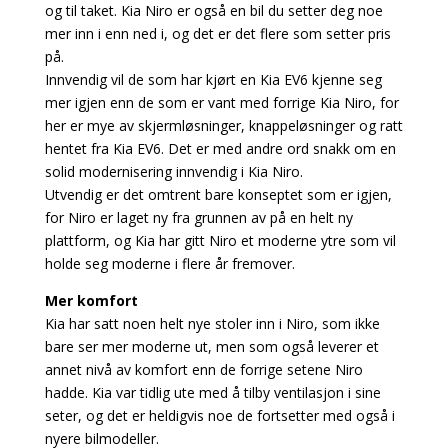
og til taket. Kia Niro er også en bil du setter deg noe
mer inn i enn ned i, og det er det flere som setter pris
på.
Innvendig vil de som har kjørt en Kia EV6 kjenne seg
mer igjen enn de som er vant med forrige Kia Niro, for
her er mye av skjermløsninger, knappeløsninger og ratt
hentet fra Kia EV6. Det er med andre ord snakk om en
solid modernisering innvendig i Kia Niro.
Utvendig er det omtrent bare konseptet som er igjen,
for Niro er laget ny fra grunnen av på en helt ny
plattform, og Kia har gitt Niro et moderne ytre som vil
holde seg moderne i flere år fremover.
Mer komfort
Kia har satt noen helt nye stoler inn i Niro, som ikke
bare ser mer moderne ut, men som også leverer et
annet nivå av komfort enn de forrige setene Niro
hadde. Kia var tidlig ute med å tilby ventilasjon i sine
seter, og det er heldigvis noe de fortsetter med også i
nyere bilmodeller.