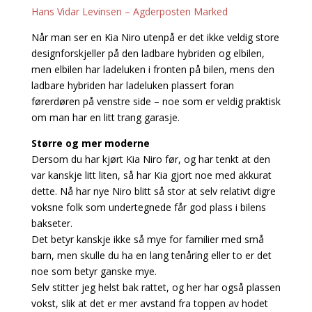
Hans Vidar Levinsen – Agderposten Marked
Når man ser en Kia Niro utenpå er det ikke veldig store
designforskjeller på den ladbare hybriden og elbilen,
men elbilen har ladeluken i fronten på bilen, mens den
ladbare hybriden har ladeluken plassert foran
førerdøren på venstre side – noe som er veldig praktisk
om man har en litt trang garasje.
Større og mer moderne
Dersom du har kjørt Kia Niro før, og har tenkt at den
var kanskje litt liten, så har Kia gjort noe med akkurat
dette. Nå har nye Niro blitt så stor at selv relativt digre
voksne folk som undertegnede får god plass i bilens
bakseter.
Det betyr kanskje ikke så mye for familier med små
barn, men skulle du ha en lang tenåring eller to er det
noe som betyr ganske mye.
Selv stitter jeg helst bak rattet, og her har også plassen
vokst, slik at det er mer avstand fra toppen av hodet