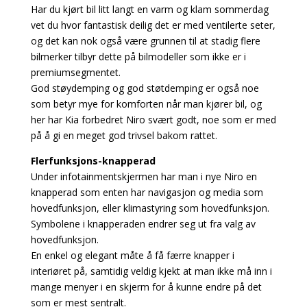
Har du kjørt bil litt langt en varm og klam sommerdag
vet du hvor fantastisk deilig det er med ventilerte seter,
og det kan nok også være grunnen til at stadig flere
bilmerker tilbyr dette på bilmodeller som ikke er i
premiumsegmentet.
God støydemping og god støtdemping er også noe
som betyr mye for komforten når man kjører bil, og
her har Kia forbedret Niro svært godt, noe som er med
på å gi en meget god trivsel bakom rattet.
Flerfunksjons-knapperad
Under infotainmentskjermen har man i nye Niro en
knapperad som enten har navigasjon og media som
hovedfunksjon, eller klimastyring som hovedfunksjon.
Symbolene i knapperaden endrer seg ut fra valg av
hovedfunksjon.
En enkel og elegant måte å få færre knapper i
interiøret på, samtidig veldig kjekt at man ikke må inn i
mange menyer i en skjerm for å kunne endre på det
som er mest sentralt.