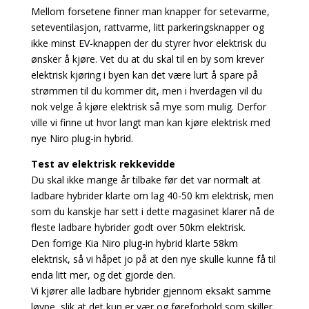
Mellom forsetene finner man knapper for setevarme,
seteventilasjon, rattvarme, litt parkeringsknapper og
ikke minst EV-knappen der du styrer hvor elektrisk du
ønsker å kjøre. Vet du at du skal til en by som krever
elektrisk kjøring i byen kan det være lurt å spare på
strømmen til du kommer dit, men i hverdagen vil du
nok velge å kjøre elektrisk så mye som mulig. Derfor
ville vi finne ut hvor langt man kan kjøre elektrisk med
nye Niro plug-in hybrid.
Test av elektrisk rekkevidde
Du skal ikke mange år tilbake før det var normalt at
ladbare hybrider klarte om lag 40-50 km elektrisk, men
som du kanskje har sett i dette magasinet klarer nå de
fleste ladbare hybrider godt over 50km elektrisk.
Den forrige Kia Niro plug-in hybrid klarte 58km
elektrisk, så vi håpet jo på at den nye skulle kunne få til
enda litt mer, og det gjorde den.
Vi kjører alle ladbare hybrider gjennom eksakt samme
løype, slik at det kun er vær og føreforhold som skiller