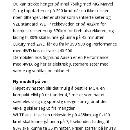
Du kan trekke henger på inntil 750kg med MG Marvel
R, og toppfarten er på 200 km/t når du ikke trekker
noen tilhenger. Her er utstyr som ventilerte seter og
V2L standard. WLTP rekkevidden er på 402km for
bakhjulstrekkeren og 370km for firehjulstrekkeren, og
lading til 80% skal kunne gå unna på 43 minutter.
Luxury med 2WD får du fra kr 399 900 og Performance
med 4WD koster fra kr 440 900.
Demobilen hos Sigmund Aasen er en Performance
med 4WD, og her er elektrisk justerbare seter med
varme og ventilasjon inkludert.
Ny modell på vei
I løpet av høsten blir det mulig å bestille MG4, en
kompakt elbil på rett under 4,3 meter som har et
særdeles stilig og sportslig design som gjør at den
virkelig skiller seg ut fra mengden.
WLTP-test tilsier en rekkevidde på 435km, og 0-100
km/t skal kunne gå unna på 7,9 sekunder. Lading til
80% skal kunne ta 35 minutter. Prisen starter på kr 318