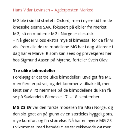
Hans Vidar Levinsen – Agderposten Marked
MG ble i sin tid startet i Oxford, men i nyere tid har de
kinesiske eierne SAIC fokusert på elbiler fra merket
MG, så en moderne MG i Norge er elektrisk.
– Nå gleder vi oss ekstra mye til bilmessa, for da får vi
vist frem alle de tre modellene MG har i dag. Allerede i
dag har vi Marvel R som kan sees og prøvekjøres her
hos Sigmund Aasen på Myrene, forteller Svein Olav.
Tre ulike bilmodeller
Foreløpig er det tre ulike bilmodeller i utvalget fra MG,
men flere er på vei, og det kommer vi tilbake til, men
først ser vi litt nærmere på de bilmodellene du kan få
se på Sørlandets Bilmesse 17. – 18. september.
MG ZS EV
var den første modellen fra MG i Norge, og
den slo godt an på grunn av en særdeles hyggelig pris,
mye komfort og fin størrelse. Nå har en nyere MG ZS
EV kommet, med betydelig lenger rekkevidde og mer