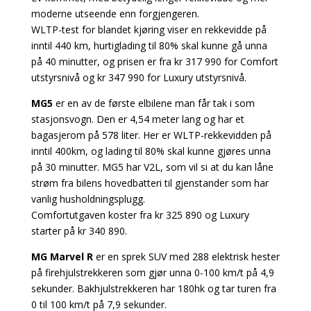
moderne utseende enn forgjengeren.
WLTP-test for blandet kjøring viser en rekkevidde på
inntil 440 km, hurtiglading til 80% skal kunne gå unna
på 40 minutter, og prisen er fra kr 317 990 for Comfort
utstyrsnivå og kr 347 990 for Luxury utstyrsnivå.
MG5
er en av de første elbilene man får tak i som
stasjonsvogn. Den er 4,54 meter lang og har et
bagasjerom på 578 liter. Her er WLTP-rekkevidden på
inntil 400km, og lading til 80% skal kunne gjøres unna
på 30 minutter. MG5 har V2L, som vil si at du kan låne
strøm fra bilens hovedbatteri til gjenstander som har
vanlig husholdningsplugg.
Comfortutgaven koster fra kr 325 890 og Luxury
starter på kr 340 890.
MG Marvel R
er en sprek SUV med 288 elektrisk hester
på firehjulstrekkeren som gjør unna 0-100 km/t på 4,9
sekunder. Bakhjulstrekkeren har 180hk og tar turen fra
0 til 100 km/t på 7,9 sekunder.