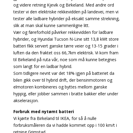
og videre retning Kjevik og Birkeland. Med andre ord
tester vi den elektriske rekkevidden på landevei, men vi
tester alle ladbare hybrider på eksakt samme strekning,
slik at man skal kunne sammenligne litt.
Vær og føreforhold påvirker rekkevidden for ladbare
hybrider, og Hyundai Tucson N-Line sitt 13,8 kWt store
batteri fikk servert ganske tørre veier og 13-15 grader i
luften da den fraktet oss 66,7km elektrisk. Vi kom fram
til Birkeland på ruta vår, noe som må kunne betegnes
som langt for en ladbar hybrid.
Som tidligere nevnt var det 18% igjen på batteriet da
bilen gikk over til hybrid drift, der bensinmotoren og
elmotoren kombineres og byttes mellom ganske
hyppig, eller jobber sammen i bratte bakker eller under
akselerasjon.
Forbruk med nytømt batteri
Vi kjørte fra Birkeland til IKEA, for så å nulle
forbruksmåleren da vi hadde kommet opp i 100 km/t i
retning Grimstad.