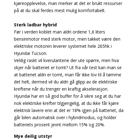
kjøreopplevelse, man merker at det er brukt ressurser
på at du skal ferdes mest mulig komfortabelt.
Sterk ladbar hybrid
Før i verden koblet man aldri ordene 1,6 liters
bensinmotor med sterk motor, men takket være den
elektriske motoren leverer systemet hele 265hk i
Hyundai Tucson.
Veldig raskt vil kverulantene der ute spørre, men hva
skjer når batteriet er tomt? Ut fra vår test kan man se
at batteriet aldri er tomt, man får ikke lov til å tømme
det helt, dermed vil du aldri gå glipp av de elektriske
kreftene når du trenger en kraftig akselerasjon.
Hyundai har en så god buffer for å sikre seg at du har
nok elektriske krefter tilgjengelig, at du ikke får kjøre
elektrisk lavere enn at det er 18% igjen på batteriet, da
går bilen automatisk over i hybridmodus, og holder
batteriets prosent jevnt mellom 15% og 20%.
Mye deilig utstyr