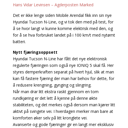
Hans Vidar Levinsen – Agderposten Marked
Det er ikke lenge siden Mobile Arendal fikk inn sin nye
Hyundai Tucson N-Line, og vi tok den med på test, for
å se hvor langt vi kunne komme elektrisk med den, og
for å se hva forbruket landet på i 100 km/t med nytømt
batteri.
Nytt fjæringsoppsett
Hyundai Tucson N-Line har fått det nye elektronisk
regulerte fjæringen som også nye IONIQ 5 skal få. Her
styres demperkraften separat på hvert hjul, slik at man
kan få fastere fjæring der man har behov for dette, for
å redusere krengning, gynging og slingring.
Når man drar litt ekstra raskt gjennom en tom
rundkjøring er det lett å kjenne på denne økte
stabiliteten, og det merkes også dersom man kjører litt
aktivt på svingete vei. I hverdagen merker man bare at
komforten øker selv på litt kronglete vei.
Avanserte og gode fjæringer gir en langt mer eksklusiv