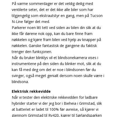
På varme sommerdager er det veldig deilig med
ventilerte seter, det er det ikke alle biler som har
tilgjengelig som ekstrautstyr en gang, men på Tucson
N-Line følger det med.
Parkerer noen litt tett ved siden av bilen din slik at du
ikke får dørene nok opp, kan du bare finne fram
nøkkelen og kjøre fram bilen ved hjelp av knapper på
nøkkelen. Ganske fantastisk de gangene du faktisk
trenger den funksjonen.
Når du bruker blinklys vil et blindsonekamera vises i
instrumentene på den siden du blinker mot, slik at du
kan få med deg om det er noe i blindsonen før du
svinger, også meget genialt dersom noen skulle være i
blindsona.
Elektrisk rekkevidde
Når vi tester den elektriske rekkevidden for ladbare
hybrider starter vi der jeg bor i Bieheia i Grimstad, slik
at batteriet er ladet til 100% før avreise, så kjører vi
gjennom Grimstad til Rv420, kjører til Sørlandsparken