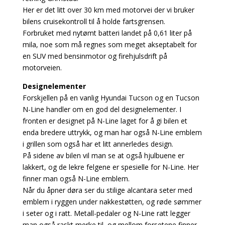
Her er det litt over 30 km med motorvei der vi bruker
bilens cruisekontroll til å holde fartsgrensen.
Forbruket med nytømt batteri landet på 0,61 liter på
mila, noe som må regnes som meget akseptabelt for
en SUV med bensinmotor og firehjulsdrift på
motorveien.
Designelementer
Forskjellen på en vanlig Hyundai Tucson og en Tucson
N-Line handler om en god del designelementer. I
fronten er designet på N-Line laget for å gi bilen et
enda bredere uttrykk, og man har også N-Line emblem
i grillen som også har et litt annerledes design.
På sidene av bilen vil man se at også hjulbuene er
lakkert, og de lekre felgene er spesielle for N-Line. Her
finner man også N-Line emblem.
Når du åpner døra ser du stilige alcantara seter med
emblem i ryggen under nakkestøtten, og røde sømmer
i seter og i ratt. Metall-pedaler og N-Line ratt legger
man også raskt merke til, og mellom forsetene finner