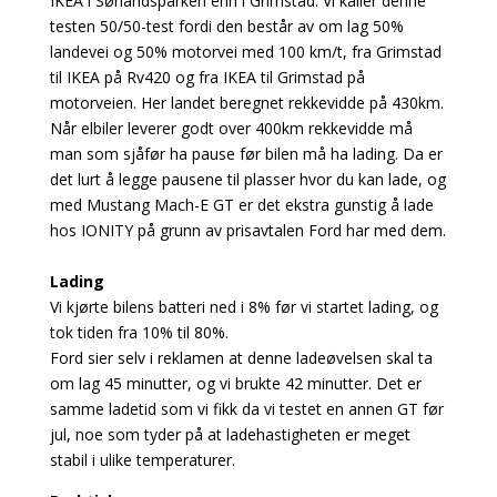
IKEA i Sørlandsparken enn i Grimstad. Vi kaller denne
testen 50/50-test fordi den består av om lag 50%
landevei og 50% motorvei med 100 km/t, fra Grimstad
til IKEA på Rv420 og fra IKEA til Grimstad på
motorveien. Her landet beregnet rekkevidde på 430km.
Når elbiler leverer godt over 400km rekkevidde må
man som sjåfør ha pause før bilen må ha lading. Da er
det lurt å legge pausene til plasser hvor du kan lade, og
med Mustang Mach-E GT er det ekstra gunstig å lade
hos IONITY på grunn av prisavtalen Ford har med dem.
Lading
Vi kjørte bilens batteri ned i 8% før vi startet lading, og
tok tiden fra 10% til 80%.
Ford sier selv i reklamen at denne ladeøvelsen skal ta
om lag 45 minutter, og vi brukte 42 minutter. Det er
samme ladetid som vi fikk da vi testet en annen GT før
jul, noe som tyder på at ladehastigheten er meget
stabil i ulike temperaturer.