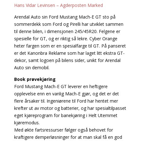
Hans Vidar Levinsen – Agderposten Marked
Arendal Auto sin Ford Mustang Mach-E GT sto på
sommerdekk som Ford og Pirelli har utviklet sammen
til denne bilen, i dimensjonen 245/45R20. Felgene er
spesielle for GT, og er riktig så lekre. Cyber Orange
heter fargen som er en spesialfarge til GT. På panseret
er det Kanonbra Reklame som har laget litt ekstra GT-
dekor, samt logoen på bilens sider, unikt for Arendal
Auto sin demobil.
Book prøvekjøring
Ford Mustang Mach-E GT leverer en heftigere
opplevelse enn en vanlig Mach-E gjør, og det er det
flere årsaker til. Ingeniørene til Ford har hentet mer
krefter ut av motor og batterier, og har spesialtilpasset
eget kjøreprogram for banekjøring i Helt Utemmet
kjøremodus.
Med økte fartsressurser følger også behovet for
kraftigere demperløsninger for at man skal få en god