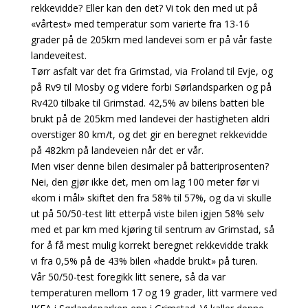
rekkevidde? Eller kan den det? Vi tok den med ut på
«vårtest» med temperatur som varierte fra 13-16
grader på de 205km med landevei som er på vår faste
landeveitest.
Tørr asfalt var det fra Grimstad, via Froland til Evje, og
på Rv9 til Mosby og videre forbi Sørlandsparken og på
Rv420 tilbake til Grimstad. 42,5% av bilens batteri ble
brukt på de 205km med landevei der hastigheten aldri
overstiger 80 km/t, og det gir en beregnet rekkevidde
på 482km på landeveien når det er vår.
Men viser denne bilen desimaler på batteriprosenten?
Nei, den gjør ikke det, men om lag 100 meter før vi
«kom i mål» skiftet den fra 58% til 57%, og da vi skulle
ut på 50/50-test litt etterpå viste bilen igjen 58% selv
med et par km med kjøring til sentrum av Grimstad, så
for å få mest mulig korrekt beregnet rekkevidde trakk
vi fra 0,5% på de 43% bilen «hadde brukt» på turen.
Vår 50/50-test foregikk litt senere, så da var
temperaturen mellom 17 og 19 grader, litt varmere ved