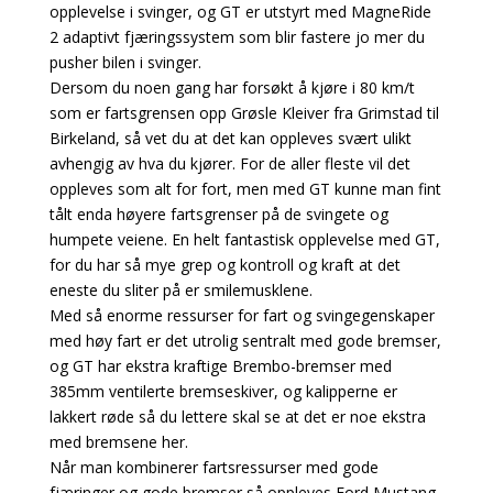
opplevelse i svinger, og GT er utstyrt med MagneRide
2 adaptivt fjæringssystem som blir fastere jo mer du
pusher bilen i svinger.
Dersom du noen gang har forsøkt å kjøre i 80 km/t
som er fartsgrensen opp Grøsle Kleiver fra Grimstad til
Birkeland, så vet du at det kan oppleves svært ulikt
avhengig av hva du kjører. For de aller fleste vil det
oppleves som alt for fort, men med GT kunne man fint
tålt enda høyere fartsgrenser på de svingete og
humpete veiene. En helt fantastisk opplevelse med GT,
for du har så mye grep og kontroll og kraft at det
eneste du sliter på er smilemusklene.
Med så enorme ressurser for fart og svingegenskaper
med høy fart er det utrolig sentralt med gode bremser,
og GT har ekstra kraftige Brembo-bremser med
385mm ventilerte bremseskiver, og kalipperne er
lakkert røde så du lettere skal se at det er noe ekstra
med bremsene her.
Når man kombinerer fartsressurser med gode
fjæringer og gode bremser så oppleves Ford Mustang