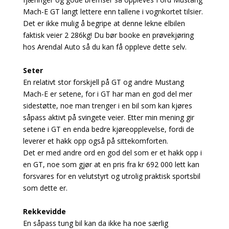
Mach-E GT langt lettere enn tallene i vognkortet tilsier.
Det er ikke mulig å begripe at denne lekne elbilen
faktisk veier 2 286kg! Du bør booke en prøvekjøring
hos Arendal Auto så du kan få oppleve dette selv.
Seter
En relativt stor forskjell på GT og andre Mustang
Mach-E er setene, for i GT har man en god del mer
sidestøtte, noe man trenger i en bil som kan kjøres
såpass aktivt på svingete veier. Etter min mening gir
setene i GT en enda bedre kjøreopplevelse, fordi de
leverer et hakk opp også på sittekomforten.
Det er med andre ord en god del som er et hakk opp i
en GT, noe som gjør at en pris fra kr 692 000 lett kan
forsvares for en velutstyrt og utrolig praktisk sportsbil
som dette er.
Rekkevidde
En såpass tung bil kan da ikke ha noe særlig