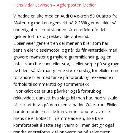
Hans Vidar Levinsen – Agderposten Medier
Vi hadde en uke med en Audi Q4 e-tron 50 Quattro fra
Møller, og med en egenvekt på 2 239kg er det ikke så
underlig at rullemotstanden får en effekt når det
gjelder forbruk og rekkevidde vinterstid.
Elbiler veier generelt en del mer enn biler som har
bensin eller dieselmotor, og når du får vinterdekk med
grovere mønster og mykere gummiblanding, og en
asfalt som har vann eller snø, is eller sørpe på seg mye
av tiden, så får man gjerne større utslag for elbiler enn
for andre biler med tanke på forbruk og rekkevidde i
forhold til sommerstid og sommerdekk.
Hvor kaldt det er ute påvirker også forbruk og
rekkevidde, uansett hva slags bil man har, noe vi skule
få et klart bevis på den uken vi hadde Q4 e-tron. Elbiler
har den fordelen at de kan varmes opp før avreise
mens de er koblet til hjemmeladeren, ikke bare
komfortabelt å sette seg i varm bil, men det gir også
mindre energiforbruk til oppvarming på selve turen.