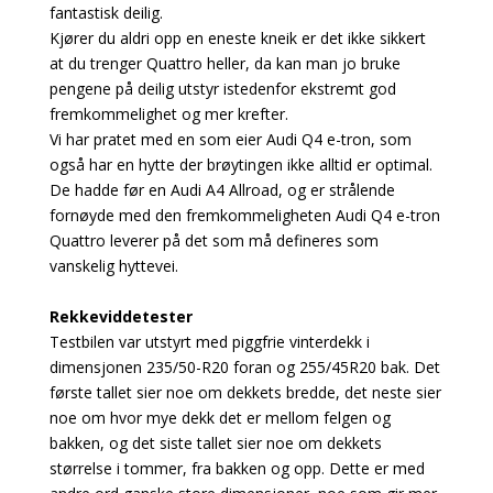
fantastisk deilig.
Kjører du aldri opp en eneste kneik er det ikke sikkert
at du trenger Quattro heller, da kan man jo bruke
pengene på deilig utstyr istedenfor ekstremt god
fremkommelighet og mer krefter.
Vi har pratet med en som eier Audi Q4 e-tron, som
også har en hytte der brøytingen ikke alltid er optimal.
De hadde før en Audi A4 Allroad, og er strålende
fornøyde med den fremkommeligheten Audi Q4 e-tron
Quattro leverer på det som må defineres som
vanskelig hyttevei.
Rekkeviddetester
Testbilen var utstyrt med piggfrie vinterdekk i
dimensjonen 235/50-R20 foran og 255/45R20 bak. Det
første tallet sier noe om dekkets bredde, det neste sier
noe om hvor mye dekk det er mellom felgen og
bakken, og det siste tallet sier noe om dekkets
størrelse i tommer, fra bakken og opp. Dette er med