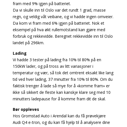
fram med 9% igjen på batteriet.
Da vi skulle inn til Oslo var det rundt 1 grad, masse
regn, og veldig våt veibane, og vi hadde ingen omveier.
Da kom vi fram med 6% igjen på batteriet. Nok et
eksempel på hva økt rullemotstand kan gjøre med
forbruk og rekkevidde. Beregnet rekkevidde inn til Oslo
landet på 296km.
Lading
Vi hadde 3 tester på lading fra 10% til 80% på en
150kW lader, og på tross av litt variasjoner i
temperatur og vær, så tok det omtrent eksakt like lang
tid ved hver lading, 37 minutter fra 10% til 80%. Om du
faktisk trenger å lade så mye for å «komme fram» er
ikke så sikkert de fleste kan kanskje klare seg med 10
minutters ladepause for å komme fram dit de skal.
Bør oppleves
Hos Gromstad Auto i Arendal kan du få prøvekjøre
Audi Q4 e-tron, og du kan få hjelp til å analysere dine