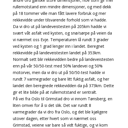
andre ord ganske store dimensjoner, noe som gir mer
rullemotstand enn mindre dimensjoner, og med dekk
på 18 tommer ville man fått lavere forbruk og mer
rekkevidde under tilsvarende forhold som vi hadde.
Da vi dro ut på landeveistesten på 205km hadde vi
svært våt asfalt ved kysten, og snø/sørpe på veien da
vi nærmet oss Evje. Temperaturen lå rundt 3 grader
ved kysten og 1 grad lenger inn i landet. Beregnet
rekkevidde på landeveistesten landet på 353km.
Normalt sett blir rekkevidden bedre på landeveistesten
enn på vår 50/50-test med 50% landevei og 50%
motorvei, men da vi dro ut på 50/50-test hadde vi
rundt 7 varmegrader og bare litt fuktig asfalt, og her
landet den beregnede rekkevidden da på 373km. Dette
gir et lite bilde på at rullemotstand er sentralt.
På vei fra Oslo til Grimstad dro vi innom Tønsberg, en
liten omvei for å si det slik. Det var rundt 8
varmegrader da vi dro fra Oslo, og det ble kjøligere
utover dagen, etter hvert som vi nærmet oss
Grimstad, veiene var bare så vidt fuktige, og vi kom