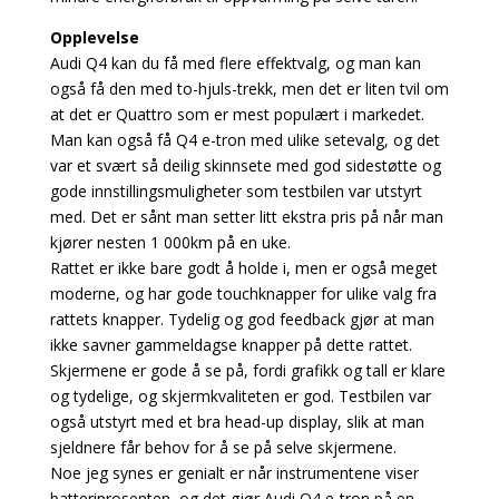
Opplevelse
Audi Q4 kan du få med flere effektvalg, og man kan
også få den med to-hjuls-trekk, men det er liten tvil om
at det er Quattro som er mest populært i markedet.
Man kan også få Q4 e-tron med ulike setevalg, og det
var et svært så deilig skinnsete med god sidestøtte og
gode innstillingsmuligheter som testbilen var utstyrt
med. Det er sånt man setter litt ekstra pris på når man
kjører nesten 1 000km på en uke.
Rattet er ikke bare godt å holde i, men er også meget
moderne, og har gode touchknapper for ulike valg fra
rattets knapper. Tydelig og god feedback gjør at man
ikke savner gammeldagse knapper på dette rattet.
Skjermene er gode å se på, fordi grafikk og tall er klare
og tydelige, og skjermkvaliteten er god. Testbilen var
også utstyrt med et bra head-up display, slik at man
sjeldnere får behov for å se på selve skjermene.
Noe jeg synes er genialt er når instrumentene viser
batteriprosenten, og det gjør Audi Q4 e-tron på en