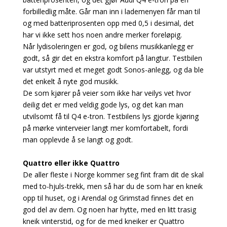
forbilledlig måte. Går man inn i lademenyen får man til
og med batteriprosenten opp med 0,5 i desimal, det
har vi ikke sett hos noen andre merker foreløpig.
Når lydisoleringen er god, og bilens musikkanlegg er
godt, så gir det en ekstra komfort på langtur. Testbilen
var utstyrt med et meget godt Sonos-anlegg, og da ble
det enkelt å nyte god musikk.
De som kjører på veier som ikke har veilys vet hvor
deilig det er med veldig gode lys, og det kan man
utvilsomt få til Q4 e-tron. Testbilens lys gjorde kjøring
på mørke vinterveier langt mer komfortabelt, fordi
man opplevde å se langt og godt.
Quattro eller ikke Quattro
De aller fleste i Norge kommer seg fint fram dit de skal
med to-hjuls-trekk, men så har du de som har en kneik
opp til huset, og i Arendal og Grimstad finnes det en
god del av dem. Og noen har hytte, med en litt trasig
kneik vinterstid, og for de med kneiker er Quattro