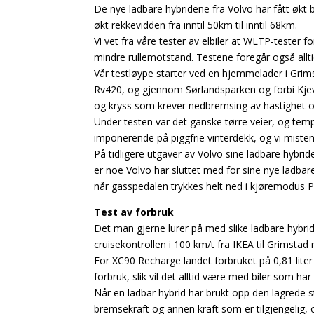
De nye ladbare hybridene fra Volvo har fått økt 
økt rekkevidden fra inntil 50km til inntil 68km.
Vi vet fra våre tester av elbiler at WLTP-teste
mindre rullemotstand. Testene foregår også alltid
Vår testløype starter ved en hjemmelader i Grimst
Rv420, og gjennom Sørlandsparken og forbi Kjevik
og kryss som krever nedbremsing av hastighet o
Under testen var det ganske tørre veier, og tempe
imponerende på piggfrie vinterdekk, og vi misten
På tidligere utgaver av Volvo sine ladbare hybri
er noe Volvo har sluttet med for sine nye ladbar
når gasspedalen trykkes helt ned i kjøremodus P
Test av forbruk
Det man gjerne lurer på med slike ladbare hybride
cruisekontrollen i 100 km/t fra IKEA til Grimstad r
For XC90 Recharge landet forbruket på 0,81 liter 
forbruk, slik vil det alltid være med biler som ha
Når en ladbar hybrid har brukt opp den lagrede 
bremsekraft og annen kraft som er tilgjengelig, o