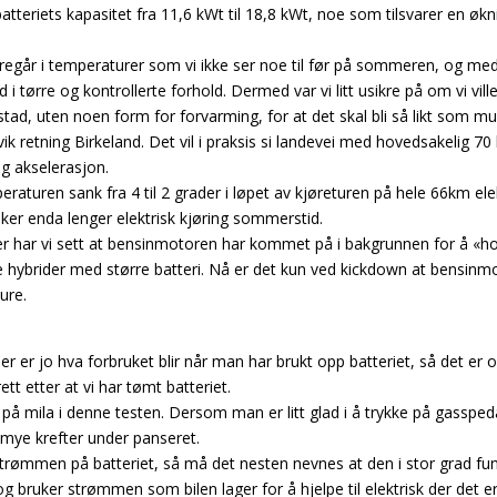
batteriets kapasitet fra 11,6 kWt til 18,8 kWt, noe som tilsvarer en 
r foregår i temperaturer som vi ikke ser noe til før på sommeren, o
 i tørre og kontrollerte forhold. Dermed var vi litt usikre på om vi v
ad, uten noen form for forvarming, for at det skal bli så likt som muli
 retning Birkeland. Det vil i praksis si landevei med hovedsakelig 7
g akselerasjon.
raturen sank fra 4 til 2 grader i løpet av kjøreturen på hele 66km elek
ker enda lenger elektrisk kjøring sommerstid.
der har vi sett at bensinmotoren har kommet på i bakgrunnen for å «ho
e hybrider med større batteri. Nå er det kun ved kickdown at bensinm
ure.
r er jo hva forbruket blir når man har brukt opp batteriet, så det er o
ett etter at vi har tømt batteriet.
på mila i denne testen. Dersom man er litt glad i å trykke på gasspeda
r mye krefter under panseret.
strømmen på batteriet, så må det nesten nevnes at den i stor grad fu
g bruker strømmen som bilen lager for å hjelpe til elektrisk der det er