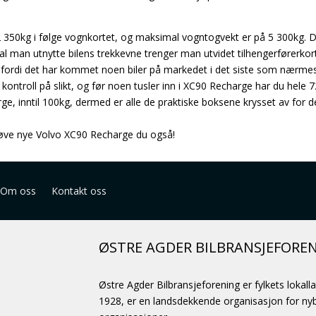
 350kg i følge vognkortet, og maksimal vogntogvekt er på 5 300kg. D
al man utnytte bilens trekkevne trenger man utvidet tilhengerførerkort
ast, fordi det har kommet noen biler på markedet i det siste som nærmes
 kontroll på slikt, og før noen tusler inn i XC90 Recharge har du hele 72
e, inntil 100kg, dermed er alle de praktiske boksene krysset av for d
prøve nye Volvo XC90 Recharge du også!
Om oss
Kontakt oss
ØSTRE AGDER BILBRANSJEFORE
Østre Agder Bilbransjeforening er fylkets lokall
1928, er en landsdekkende organisasjon for nybi