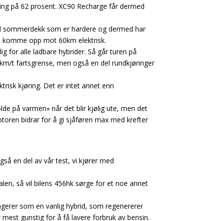
økning på 62 prosent. XC90 Recharge får dermed
g med sommerdekk som er hardere og dermed har
ille komme opp mot 60km elektrisk.
g for alle ladbare hybrider. Så går turen på
0 km/t fartsgrense, men også en del rundkjøringer
trisk kjøring. Det er intet annet enn
lde på varmen» når det blir kjølig ute, men det
otoren bidrar for å gi sjåføren max med krefter
gså en del av vår test, vi kjører med
len, så vil bilens 456hk sørge for et noe annet
ngerer som en vanlig hybrid, som regenererer
 mest gunstig for å få lavere forbruk av bensin.