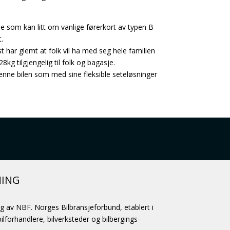
e som kan litt om vanlige førerkort av typen B
.
t har glemt at folk vil ha med seg hele familien
8kg tilgjengelig til folk og bagasje.
enne bilen som med sine fleksible seteløsninger
NING
ag av NBF. Norges Bilbransjeforbund, etablert i
lforhandlere, bilverksteder og bilbergings-