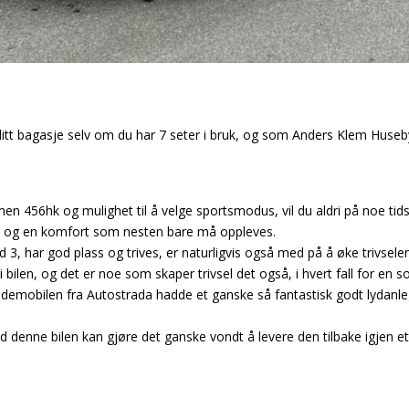
l litt bagasje selv om du har 7 seter i bruk, og som Anders Klem Huseb
 men 456hk og mulighet til å velge sportsmodus, vil du aldri på noe tids
kt, og en komfort som nesten bare må oppleves.
ad 3, har god plass og trives, er naturligvis også med på å øke trivsele
bilen, og det er noe som skaper trivsel det også, i hvert fall for en so
og demobilen fra Autostrada hadde et ganske så fantastisk godt lydan
nne bilen kan gjøre det ganske vondt å levere den tilbake igjen ett