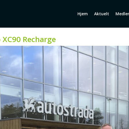
Hjem
Aktuelt
Medle
vo XC90 Recharge