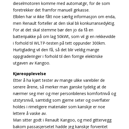
dieselmotoren komme med automatgir, for de som
foretrekker det framfor manuell girkasse.
Elbilen har vi ikke fått noe særlig informasjon om enda,
men Renault forteller at den skal bli konkurransedyktig.
For at det skal stemme bør den jo da få en
batteripakke på om lag 50kWt, som vil gi en rekkevidde
i forhold til WLTP-testen på tett oppunder 300km.
Hurtiglading vil den få, så det blir veldig mange
oppgraderinger i forhold til den forrige elektriske
utgaven av Kangoo.
Kjøreopplevelse
Etter å ha kjørt tester av mange ulike varebiler de
senere årene, så merker man ganske tydelig at de
nærmer seg mer og mer personbilenes komfortnivå og
utstyrsnivå, samtidig som gjerne seter og overflater
holdes i rimeligere materialer som kanskje er noe
lettere å vaske av.
Man sitter godt i Renault Kangoo, og med gittervegg
bakom passasjersetet hadde jeg kanskje forventet