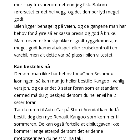
mer støy fra varerommet enn jeg fikk. Bakom
førersetet er det hel vegg, og det demper lyd meget
godt.
Bilen ligger behagelig på veien, og de gangene man har
behov for å gire så er kassa presis og god å bruke.
Man forventer kanskje ikke et godt ryggekamera, et
meget godt kamerabakspeil eller cruisekontroll i en
varebil, men alt dette var på plass i bilen vi testet.
Kan bestilles nå
Dersom man ikke har behov for «Open Sesame»
løsningen, så kan man jo heller bestille Kangoo i vanlig
versjon, og da er det 3 seter foran som er standard,
dermed må du gi beskjed dersom du heller vil ha 2
seter foran.
Tar du turen til Auto-Car på Stoa i Arendal kan du få
bestilt deg den nye Renault Kangoo som kommer til
sommeren. De kan også fortelle at elbilutgaven ikke
kommer lenge etterpå dersom det er denne
motoriseringen du helst vil ha tak i.