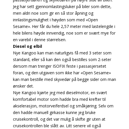
Jeg har sett gjennomlastingsluker på biler som dette,
men aldri noe som gir en så stor åpning og
innlastingsmulighet i høyden som med «Open
Sesame». Her får du hele 2,57 meter med lastelengde i
hele bilens høyde innvendig, noe som er svært mye for
en varebil i denne størrelsen.
Diesel og elbil
Nye Kangoo kan man naturligvis få med 3 seter som
standard, eller så kan den også bestilles som 2-seter
dersom man trenger ISOFIX feste i passasjersetet
foran, og den utgaven som ikke har «Open Sesame»
kan man bestille med skyvedør på begge sider om man
ønsker det.
Nye Kangoo kjørte jeg med dieselmotor, en svært
komfortabel motor som hadde bra med krefter til
akselerasjon, motorveiferdsel og småkjøring. Selv om
den hadde manuell girkasse kunne jeg bruke
cruisekontroll, og det var mulig å skifte gir uten at
cruisekontrollen ble slått av. Litt senere vil også