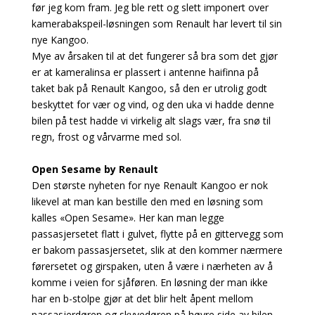
før jeg kom fram. Jeg ble rett og slett imponert over
kamerabakspeil-løsningen som Renault har levert til sin
nye Kangoo.
Mye av årsaken til at det fungerer så bra som det gjør
er at kameralinsa er plassert i antenne haifinna på
taket bak på Renault Kangoo, så den er utrolig godt
beskyttet for vær og vind, og den uka vi hadde denne
bilen på test hadde vi virkelig alt slags vær, fra snø til
regn, frost og vårvarme med sol.
Open Sesame by Renault
Den største nyheten for nye Renault Kangoo er nok
likevel at man kan bestille den med en løsning som
kalles «Open Sesame». Her kan man legge
passasjersetet flatt i gulvet, flytte på en gittervegg som
er bakom passasjersetet, slik at den kommer nærmere
førersetet og girspaken, uten å være i nærheten av å
komme i veien for sjåføren. En løsning der man ikke
har en b-stolpe gjør at det blir helt åpent mellom
passasjerdøren og skyvedøren på høyre side av bilen.