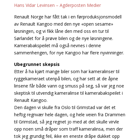
Hans Vidar Levinsen – Agderposten Medier
Renault Norge har fått tak i en førproduksjonsmodell
av Renault Kangoo med den nye «open sesame»
løsningen, og vi fikk låne den med oss en tur til
Sørlandet for å prøve bilen og de nye løsningene.
Kamerabakspeilet må også nevnes i denne
sammenhengen, for nye Kangoo har flere nyvinninger.
Ubegrunnet skepsis
Etter å ha kjørt mange biler som har kameralinser til
ryggekameraet utenpå bilen, og har sett at de åpne
linsene får både vann og smuss på seg, så var jeg noe
skeptisk til utvendig kameralinse til kamerabakspeilet i
Renault Kangoo.
Den dagen vi skulle fra Oslo til Grimstad var det et
heftig regnvær hele dagen, og hele veien fra Drammen
til Grimstad, så jeg regnet jo med at det skulle virvle
opp noen små dråper som traff kameralinsa, men der
tok jeg grundig feil, ikke en eneste dråpe dukket opp