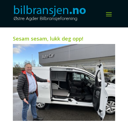
Sesam sesam, lukk deg opp!