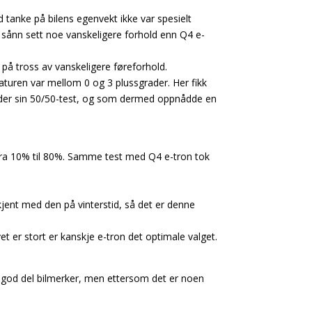
 tanke på bilens egenvekt ikke var spesielt
k sånn sett noe vanskeligere forhold enn Q4 e-
å tross av vanskeligere føreforhold.
aturen var mellom 0 og 3 plussgrader. Her fikk
nder sin 50/50-test, og som dermed oppnådde en
 fra 10% til 80%. Samme test med Q4 e-tron tok
 kjent med den på vinterstid, så det er denne
et er stort er kanskje e-tron det optimale valget.
 en god del bilmerker, men ettersom det er noen