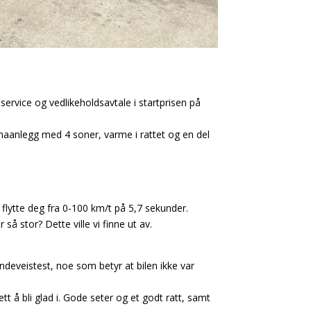
ervice og vedlikeholdsavtale i startprisen på
imaanlegg med 4 soner, varme i rattet og en del
flytte deg fra 0-100 km/t på 5,7 sekunder.
å stor? Dette ville vi finne ut av.
andeveistest, noe som betyr at bilen ikke var
t å bli glad i. Gode seter og et godt ratt, samt