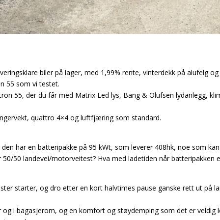
ngsklare biler på lager, med 1,99% rente, vinterdekk på alufelg og s
n 55 som vi testet.
tron 55, der du får med Matrix Led lys, Bang & Olufsen lydanlegg, kl
engervekt, quattro 4×4 og luftfjæring som standard.
g den har en batteripakke på 95 kWt, som leverer 408hk, noe som kan 
 50/50 landevei/motorveitest? Hva med ladetiden når batteripakken er s
ster starter, og dro etter en kort halvtimes pause ganske rett ut på l
er og i bagasjerom, og en komfort og støydemping som det er veldig let