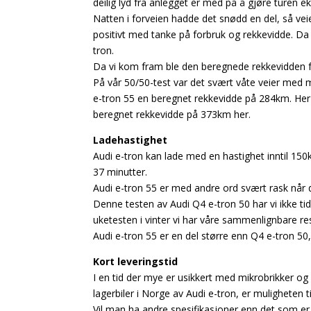
deilig lyd fra anlegget er med på å gjøre turen e
Natten i forveien hadde det snødd en del, så vei
positivt med tanke på forbruk og rekkevidde. Da 
tron.
Da vi kom fram ble den beregnede rekkevidden f
På vår 50/50-test var det svært våte veier med 
e-tron 55 en beregnet rekkevidde på 284km. Her
beregnet rekkevidde på 373km her.
Ladehastighet
Audi e-tron kan lade med en hastighet inntil 15
37 minutter.
Audi e-tron 55 er med andre ord svært rask når d
Denne testen av Audi Q4 e-tron 50 har vi ikke tid
uketesten i vinter vi har våre sammenlignbare res
Audi e-tron 55 er en del større enn Q4 e-tron 50,
Kort leveringstid
I en tid der mye er usikkert med mikrobrikker og 
lagerbiler i Norge av Audi e-tron, er muligheten ti
Vil man ha andre spesifikasjoner enn det som er