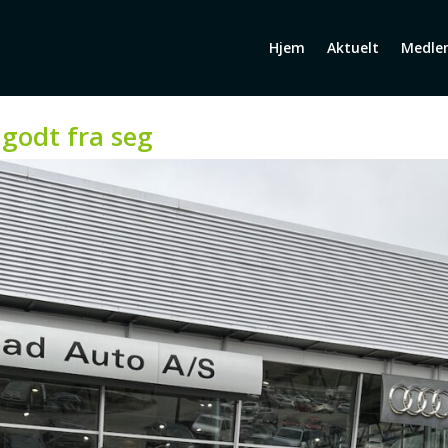
Hjem
Aktuelt
Medle
 godt fra seg