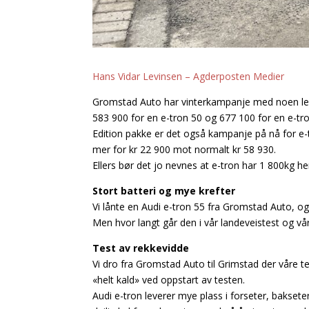
Hans Vidar Levinsen – Agderposten Medier
Gromstad Auto har vinterkampanje med noen leveri
583 900 for en e-tron 50 og 677 100 for en e-tro
Edition pakke er det også kampanje på nå for e-
mer for kr 22 900 mot normalt kr 58 930.
Ellers bør det jo nevnes at e-tron har 1 800kg h
Stort batteri og mye krefter
Vi lånte en Audi e-tron 55 fra Gromstad Auto, o
Men hvor langt går den i vår landeveistest og vår
Test av rekkevidde
Vi dro fra Gromstad Auto til Grimstad der våre te
«helt kald» ved oppstart av testen.
Audi e-tron leverer mye plass i forseter, bakset