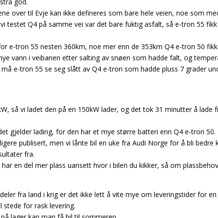
kstra god.
ene over til Evje kan ikke defineres som bare hele veien, noe som med
vi testet Q4 på samme vei var det bare fuktig asfalt, så e-tron 55 fik
or e-tron 55 nesten 360km, noe mer enn de 353km Q4 e-tron 50 fikk p
mye vann i veibanen etter salting av snøen som hadde falt, og temper
 må e-tron 55 se seg slått av Q4 e-tron som hadde pluss 7 grader u
0kW, så vi ladet den på en 150kW lader, og det tok 31 minutter å lade
et gjelder lading, for den har et mye større batteri enn Q4 e-tron 50.
ligere publisert, men vi lånte bil en uke fra Audi Norge for å bli bedre
ultater fra.
 har en del mer plass uansett hvor i bilen du kikker, så om plassbehov
deler fra land i krig er det ikke lett å vite mye om leveringstider for
l stede for rask levering.
 på lager kan man få bil til sommeren.