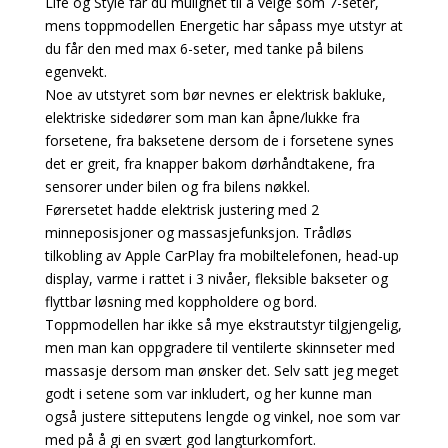
Life og Style får du mulighet til å velge som 7-seter,
mens toppmodellen Energetic har såpass mye utstyr at
du får den med max 6-seter, med tanke på bilens
egenvekt.
Noe av utstyret som bør nevnes er elektrisk bakluke,
elektriske sidedører som man kan åpne/lukke fra
forsetene, fra baksetene dersom de i forsetene synes
det er greit, fra knapper bakom dørhåndtakene, fra
sensorer under bilen og fra bilens nøkkel.
Førersetet hadde elektrisk justering med 2
minneposisjoner og massasjefunksjon. Trådløs
tilkobling av Apple CarPlay fra mobiltelefonen, head-up
display, varme i rattet i 3 nivåer, fleksible bakseter og
flyttbar løsning med koppholdere og bord.
Toppmodellen har ikke så mye ekstrautstyr tilgjengelig,
men man kan oppgradere til ventilerte skinnseter med
massasje dersom man ønsker det. Selv satt jeg meget
godt i setene som var inkludert, og her kunne man
også justere sitteputens lengde og vinkel, noe som var
med på å gi en svært god langturkomfort.