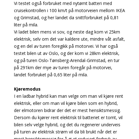
Vi testet også forbruket med nytømt batteri med
cruisekontrollen i 100 km/t på motorveien mellom IKEA
og Grimstad, og her landet da snittforbruket på 0,81
liter på mila.
Vi ladet bilen mens vi sov, og neste dag kom vi 25km
elektrisk, selv om det var kaldere ute, mindre våt asfalt,
og en del av turen foregikk på motorvei. Vi har også
testet bilen ut av Oslo, og der kom vi 28km elektrisk,
og på turen Oslo-Tønsberg-Arendal-Grimstad, en tur
på 291km der mye av turen foregår på motorvei,
landet forbruket på 0,65 liter på mila.
Kjøremodus
I en ladbar hybrid kan man velge om man vil kjøre rent
elektrisk, eller om man vil kjøre bilen som en hybrid,
der elmotoren bidrar der det er mest hensiktsmessig.
Dersom du kjører rent elektrisk til batteriet er tomt, vil
bilen selv velge hybrid, og det du regenerer underveis
på turen av elektrisk strøm vil da bli brukt når det er
mest hensiktsmessig for å gi et redusert forbruk av