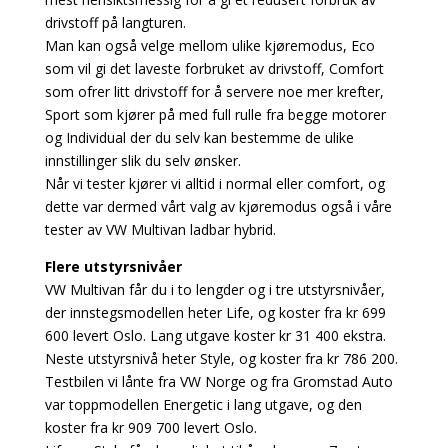
drivstoff på langturen.
Man kan også velge mellom ulike kjøremodus, Eco
som vil gi det laveste forbruket av drivstoff, Comfort
som ofrer litt drivstoff for å servere noe mer krefter,
Sport som kjører på med full rulle fra begge motorer
og Individual der du selv kan bestemme de ulike
innstillinger slik du selv ønsker.
Når vi tester kjører vi alltid i normal eller comfort, og
dette var dermed vårt valg av kjøremodus også i våre
tester av VW Multivan ladbar hybrid.
Flere utstyrsnivåer
VW Multivan får du i to lengder og i tre utstyrsnivåer,
der innstegsmodellen heter Life, og koster fra kr 699
600 levert Oslo. Lang utgave koster kr 31 400 ekstra.
Neste utstyrsnivå heter Style, og koster fra kr 786 200.
Testbilen vi lånte fra VW Norge og fra Gromstad Auto
var toppmodellen Energetic i lang utgave, og den
koster fra kr 909 700 levert Oslo.