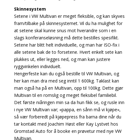
Skinnesystem
Setene i VW Multivan er meget fleksible, og kan skyves
fram/tilbake på skinnesystemet. Vil du ha mulighet for
at setene skal kunne snus mot hverandre som i en
slags konferanseløsning må dette bestilles spesifikt.
Setene har blitt helt individuelle, og man har ISO-fix i
alle setene bak de to forsetene. Hvert enkelt sete kan
plukkes ut, eller legges ned, og man kan justere
ryggvinkelen individuelt.
Hengerfeste kan du også bestille til VW Multivan, og
her kan man dra med seg inntil 1 600kg. Taklast kan
man også ha på en Multivan, opp til 100kg. Dette gjør
Multivan til en romslig og meget fleksibel familiebil.
Det første niåringen min sa da hun fikk se, og rusle inn
i nye VW Multivan var; «pappa, en sånn må vi kjøpe»,
så vær forberedt på kjøpepress fra barna dine når du
tar kontakt med Joachim Høst eller Kay Lystvet hos
Gromstad Auto for å booke en prøvetur med nye VW
Multivan.