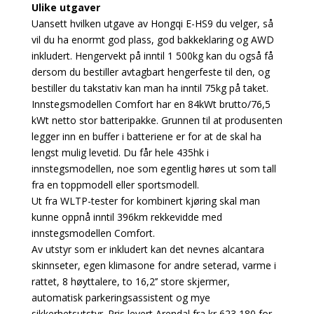
Ulike utgaver
Uansett hvilken utgave av Hongqi E-HS9 du velger, så
vil du ha enormt god plass, god bakkeklaring og AWD
inkludert. Hengervekt på inntil 1 500kg kan du også få
dersom du bestiller avtagbart hengerfeste til den, og
bestiller du takstativ kan man ha inntil 75kg på taket.
Innstegsmodellen Comfort har en 84kWt brutto/76,5
kWt netto stor batteripakke. Grunnen til at produsenten
legger inn en buffer i batteriene er for at de skal ha
lengst mulig levetid. Du får hele 435hk i
innstegsmodellen, noe som egentlig høres ut som tall
fra en toppmodell eller sportsmodell.
Ut fra WLTP-tester for kombinert kjøring skal man
kunne oppnå inntil 396km rekkevidde med
innstegsmodellen Comfort.
Av utstyr som er inkludert kan det nevnes alcantara
skinnseter, egen klimasone for andre seterad, varme i
rattet, 8 høyttalere, to 16,2’’ store skjermer,
automatisk parkeringsassistent og mye
sikkerhetsutstyr. Pris levert Arendal fra kr 623 180 for