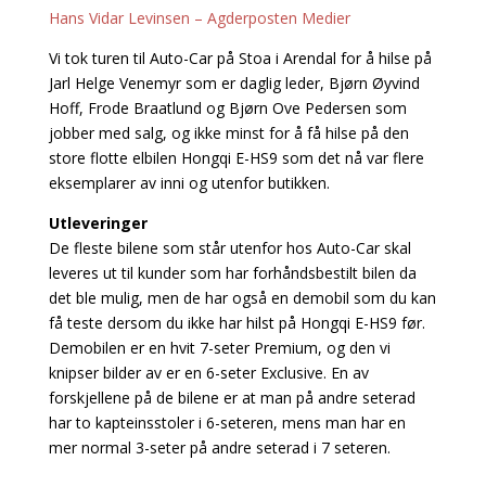
Hans Vidar Levinsen – Agderposten Medier
Vi tok turen til Auto-Car på Stoa i Arendal for å hilse på
Jarl Helge Venemyr som er daglig leder, Bjørn Øyvind
Hoff, Frode Braatlund og Bjørn Ove Pedersen som
jobber med salg, og ikke minst for å få hilse på den
store flotte elbilen Hongqi E-HS9 som det nå var flere
eksemplarer av inni og utenfor butikken.
Utleveringer
De fleste bilene som står utenfor hos Auto-Car skal
leveres ut til kunder som har forhåndsbestilt bilen da
det ble mulig, men de har også en demobil som du kan
få teste dersom du ikke har hilst på Hongqi E-HS9 før.
Demobilen er en hvit 7-seter Premium, og den vi
knipser bilder av er en 6-seter Exclusive. En av
forskjellene på de bilene er at man på andre seterad
har to kapteinsstoler i 6-seteren, mens man har en
mer normal 3-seter på andre seterad i 7 seteren.