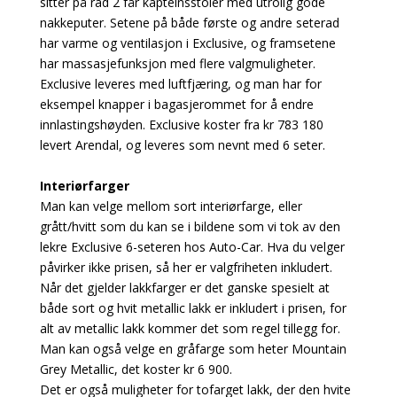
sitter på rad 2 får kapteinsstoler med utrolig gode
nakkeputer. Setene på både første og andre seterad
har varme og ventilasjon i Exclusive, og framsetene
har massasjefunksjon med flere valgmuligheter.
Exclusive leveres med luftfjæring, og man har for
eksempel knapper i bagasjerommet for å endre
innlastingshøyden. Exclusive koster fra kr 783 180
levert Arendal, og leveres som nevnt med 6 seter.
Interiørfarger
Man kan velge mellom sort interiørfarge, eller
grått/hvitt som du kan se i bildene som vi tok av den
lekre Exclusive 6-seteren hos Auto-Car. Hva du velger
påvirker ikke prisen, så her er valgfriheten inkludert.
Når det gjelder lakkfarger er det ganske spesielt at
både sort og hvit metallic lakk er inkludert i prisen, for
alt av metallic lakk kommer det som regel tillegg for.
Man kan også velge en gråfarge som heter Mountain
Grey Metallic, det koster kr 6 900.
Det er også muligheter for tofarget lakk, der den hvite