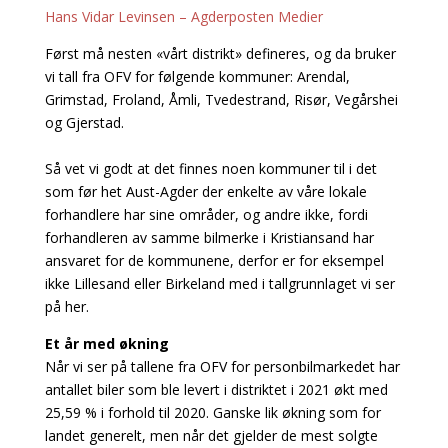
Hans Vidar Levinsen – Agderposten Medier
Først må nesten «vårt distrikt» defineres, og da bruker
vi tall fra OFV for følgende kommuner: Arendal,
Grimstad, Froland, Åmli, Tvedestrand, Risør, Vegårshei
og Gjerstad.
Så vet vi godt at det finnes noen kommuner til i det
som før het Aust-Agder der enkelte av våre lokale
forhandlere har sine områder, og andre ikke, fordi
forhandleren av samme bilmerke i Kristiansand har
ansvaret for de kommunene, derfor er for eksempel
ikke Lillesand eller Birkeland med i tallgrunnlaget vi ser
på her.
Et år med økning
Når vi ser på tallene fra OFV for personbilmarkedet har
antallet biler som ble levert i distriktet i 2021 økt med
25,59 % i forhold til 2020. Ganske lik økning som for
landet generelt, men når det gjelder de mest solgte