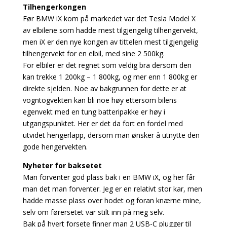
Tilhengerkongen
Før BMW iX kom på markedet var det Tesla Model X
av elbilene som hadde mest tilgjengelig tilhengervekt,
men iX er den nye kongen av tittelen mest tilgjengelig
tilhengervekt for en elbil, med sine 2 500kg.
For elbiler er det regnet som veldig bra dersom den
kan trekke 1 200kg – 1 800kg, og mer enn 1 800kg er
direkte sjelden. Noe av bakgrunnen for dette er at
vogntogvekten kan bli noe høy ettersom bilens
egenvekt med en tung batteripakke er høy i
utgangspunktet. Her er det da fort en fordel med
utvidet hengerlapp, dersom man ønsker å utnytte den
gode hengervekten.
Nyheter for baksetet
Man forventer god plass bak i en BMW iX, og her får
man det man forventer. Jeg er en relativt stor kar, men
hadde masse plass over hodet og foran knærne mine,
selv om førersetet var stilt inn på meg selv.
Bak på hvert forsete finner man 2 USB-C plugger til