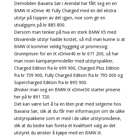
Demobilen Bavaria Sør i Arendal har fått seg en en
BMW iX xDrive 40 Fully Charged med en del ekstra
utstyr på toppen av det igjen, noe som gir en
utsalgspris på kr 885 800.
Dersom man tenker på hva en sterk BMW X5 med
tilsvarende utstyr hadde kostet, så må man kunne si at
BMW iX kommer veldig hyggelig ut prismessig.
Grunnprisen for en iX xDrive40 er kr 671 200, så har
man noen kampanjemodeller med utstyrspakker,
Charged Edition fra kr 699 900, Charged Plus Edition
fra kr 739 900, Fully Charged Edition fra kr 795 000 og
Supercharged Edition fra kr 895 900.
Ønsker man seg en BMW iX xDrive50 starter prisene
her på kr 891 720.
Det kan være lurt å ta en liten prat med selgerne hos
Bavaria Sør, slik at du får mer informasjon om de ulike
utstyrspakkene som er med i de ulike utstyrsnivåene,
slik at du bedre kan foreta et kvalifisert valg av det
utstyret du ønsker å kjøpe med en BMW iX.