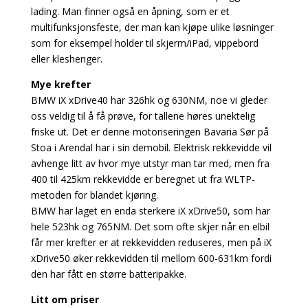
lading. Man finner også en åpning, som er et
multifunksjonsfeste, der man kan kjøpe ulike løsninger
som for eksempel holder til skjerm/iPad, vippebord
eller kleshenger.
Mye krefter
BMW iX xDrive40 har 326hk og 630NM, noe vi gleder
oss veldig til å få prøve, for tallene høres unektelig
friske ut. Det er denne motoriseringen Bavaria Sør på
Stoa i Arendal har i sin demobil. Elektrisk rekkevidde vil
avhenge litt av hvor mye utstyr man tar med, men fra
400 til 425km rekkevidde er beregnet ut fra WLTP-
metoden for blandet kjøring.
BMW har laget en enda sterkere iX xDrive50, som har
hele 523hk og 765NM. Det som ofte skjer når en elbil
får mer krefter er at rekkevidden reduseres, men på iX
xDrive50 øker rekkevidden til mellom 600-631km fordi
den har fått en større batteripakke.
Litt om priser