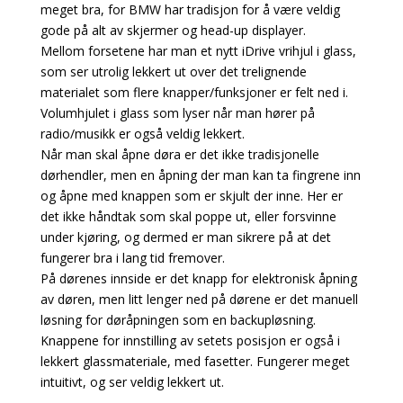
meget bra, for BMW har tradisjon for å være veldig
gode på alt av skjermer og head-up displayer.
Mellom forsetene har man et nytt iDrive vrihjul i glass,
som ser utrolig lekkert ut over det trelignende
materialet som flere knapper/funksjoner er felt ned i.
Volumhjulet i glass som lyser når man hører på
radio/musikk er også veldig lekkert.
Når man skal åpne døra er det ikke tradisjonelle
dørhendler, men en åpning der man kan ta fingrene inn
og åpne med knappen som er skjult der inne. Her er
det ikke håndtak som skal poppe ut, eller forsvinne
under kjøring, og dermed er man sikrere på at det
fungerer bra i lang tid fremover.
På dørenes innside er det knapp for elektronisk åpning
av døren, men litt lenger ned på dørene er det manuell
løsning for døråpningen som en backupløsning.
Knappene for innstilling av setets posisjon er også i
lekkert glassmateriale, med fasetter. Fungerer meget
intuitivt, og ser veldig lekkert ut.