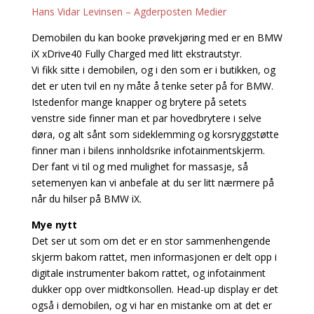
Hans Vidar Levinsen – Agderposten Medier
Demobilen du kan booke prøvekjøring med er en BMW
iX xDrive40 Fully Charged med litt ekstrautstyr.
Vi fikk sitte i demobilen, og i den som er i butikken, og
det er uten tvil en ny måte å tenke seter på for BMW.
Istedenfor mange knapper og brytere på setets
venstre side finner man et par hovedbrytere i selve
døra, og alt sånt som sideklemming og korsryggstøtte
finner man i bilens innholdsrike infotainmentskjerm.
Der fant vi til og med mulighet for massasje, så
setemenyen kan vi anbefale at du ser litt nærmere på
når du hilser på BMW iX.
Mye nytt
Det ser ut som om det er en stor sammenhengende
skjerm bakom rattet, men informasjonen er delt opp i
digitale instrumenter bakom rattet, og infotainment
dukker opp over midtkonsollen. Head-up display er det
også i demobilen, og vi har en mistanke om at det er