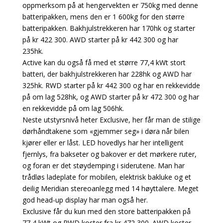
oppmerksom på at hengervekten er 750kg med denne
batteripakken, mens den er 1 600kg for den større
batteripakken. Bakhjulstrekkeren har 170hk og starter
på kr 422 300. AWD starter på kr 442 300 og har
235hk.
Active kan du også få med et større 77,4 kWt stort
batteri, der bakhjulstrekkeren har 228hk og AWD har
325hk. RWD starter på kr 442 300 og har en rekkevidde
på om lag 528hk, og AWD starter på kr 472 300 og har
en rekkevidde på om lag 506hk.
Neste utstyrsnivå heter Exclusive, her får man de stilige
dørhåndtakene som «gjemmer seg» i døra når bilen
kjører eller er låst. LED hovedlys har her intelligent
fjernlys, fra bakseter og bakover er det mørkere ruter,
og foran er det støydemping i siderutene. Man har
trådløs ladeplate for mobilen, elektrisk bakluke og et
deilig Meridian stereoanlegg med 14 høyttalere. Meget
god head-up display har man også her.
Exclusive får du kun med den store batteripakken på
77,4 kWt og RWD koster fra kr 472 300. AWD koster