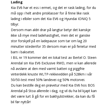
Lading
Kia EV6 har et ess i ermet, og det er rask lading, for du
må opp i helt andre prisklasser for å finne like rask
lading i elbiler som det Kia EV6 og Hyundai IONIQ 5
tilbyr.
Dersom man aldri drar på langtur betyr det kanskje
ikke så mye med ladehastighet, men det er ganske
stor forskjell på en ladepause som tar om lag 20
minutter istedenfor 35 dersom man er på ferietur med
barn i baksetet.
I BIL nr 19 kommer det en lokal test av Bertel O. Steen
Arendal sin Kia EV6 Exclusive RWD, men vi kan allerede
nå avsløre at den med varmt batteri og piggfrie
vinterdekk knuste WLTP-rekkevidden på 528km i vår
50/50-test med 50% landevei og 50% motorvei.
Du kan bestille deg en prøvetur med Kia EV6 hos BOS
Arendal på Stoa allerede i dag, og vil du ha bil kjapt kan
det være lurt å gå for en bakhjulstrekker, da kan du få
bil før nyttår!