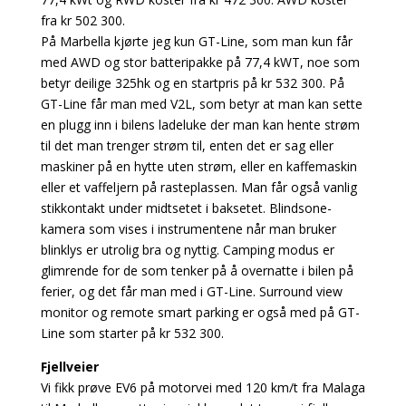
fra kr 502 300.
På Marbella kjørte jeg kun GT-Line, som man kun får
med AWD og stor batteripakke på 77,4 kWT, noe som
betyr deilige 325hk og en startpris på kr 532 300. På
GT-Line får man med V2L, som betyr at man kan sette
en plugg inn i bilens ladeluke der man kan hente strøm
til det man trenger strøm til, enten det er sag eller
maskiner på en hytte uten strøm, eller en kaffemaskin
eller et vaffeljern på rasteplassen. Man får også vanlig
stikkontakt under midtsetet i baksetet. Blindsone-
kamera som vises i instrumentene når man bruker
blinklys er utrolig bra og nyttig. Camping modus er
glimrende for de som tenker på å overnatte i bilen på
ferier, og det får man med i GT-Line. Surround view
monitor og remote smart parking er også med på GT-
Line som starter på kr 532 300.
Fjellveier
Vi fikk prøve EV6 på motorvei med 120 km/t fra Malaga