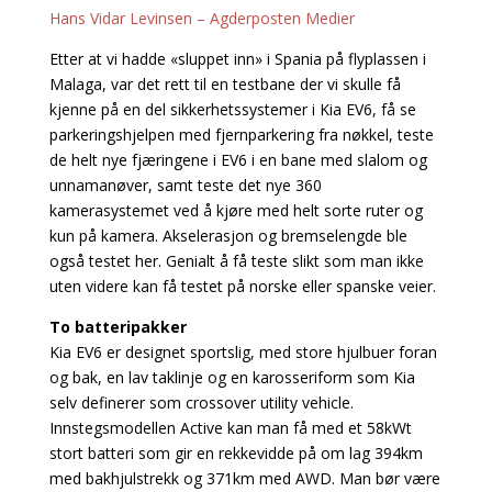
Hans Vidar Levinsen – Agderposten Medier
Etter at vi hadde «sluppet inn» i Spania på flyplassen i
Malaga, var det rett til en testbane der vi skulle få
kjenne på en del sikkerhetssystemer i Kia EV6, få se
parkeringshjelpen med fjernparkering fra nøkkel, teste
de helt nye fjæringene i EV6 i en bane med slalom og
unnamanøver, samt teste det nye 360
kamerasystemet ved å kjøre med helt sorte ruter og
kun på kamera. Akselerasjon og bremselengde ble
også testet her. Genialt å få teste slikt som man ikke
uten videre kan få testet på norske eller spanske veier.
To batteripakker
Kia EV6 er designet sportslig, med store hjulbuer foran
og bak, en lav taklinje og en karosseriform som Kia
selv definerer som crossover utility vehicle.
Innstegsmodellen Active kan man få med et 58kWt
stort batteri som gir en rekkevidde på om lag 394km
med bakhjulstrekk og 371km med AWD. Man bør være