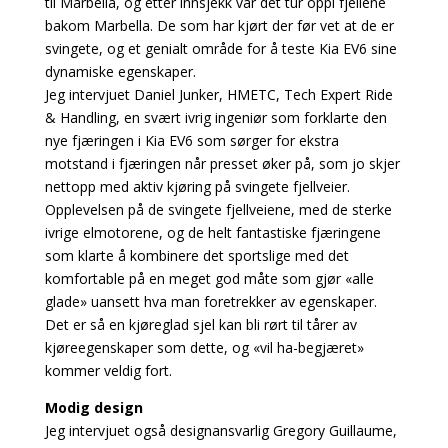
til Marbella, og etter innsjekk var det tur oppi fjellene
bakom Marbella. De som har kjørt der før vet at de er
svingete, og et genialt område for å teste Kia EV6 sine
dynamiske egenskaper.
Jeg intervjuet Daniel Junker, HMETC, Tech Expert Ride
& Handling, en svært ivrig ingeniør som forklarte den
nye fjæringen i Kia EV6 som sørger for ekstra
motstand i fjæringen når presset øker på, som jo skjer
nettopp med aktiv kjøring på svingete fjellveier.
Opplevelsen på de svingete fjellveiene, med de sterke
ivrige elmotorene, og de helt fantastiske fjæringene
som klarte å kombinere det sportslige med det
komfortable på en meget god måte som gjør «alle
glade» uansett hva man foretrekker av egenskaper.
Det er så en kjøreglad sjel kan bli rørt til tårer av
kjøreegenskaper som dette, og «vil ha-begjæret»
kommer veldig fort.
Modig design
Jeg intervjuet også designansvarlig Gregory Guillaume,