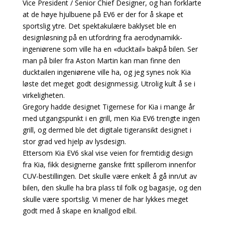
Vice President / Senior Chief Designer, og han forklarte
at de høye hjulbuene på EV6 er der for å skape et
sportslig ytre. Det spektakulære baklyset ble en
designløsning på en utfordring fra aerodynamikk-
ingeniørene som ville ha en «ducktail» bakpå bilen. Ser
man på biler fra Aston Martin kan man finne den
ducktailen ingeniørene ville ha, og jeg synes nok Kia
løste det meget godt designmessig. Utrolig kult å se i
virkeligheten.
Gregory hadde designet Tigernese for Kia i mange år
med utgangspunkt i en grill, men Kia EV6 trengte ingen
grill, og dermed ble det digitale tigeransikt designet i
stor grad ved hjelp av lysdesign.
Ettersom Kia EV6 skal vise veien for fremtidig design
fra Kia, fikk designerne ganske fritt spillerom innenfor
CUV-bestillingen. Det skulle være enkelt å gå inn/ut av
bilen, den skulle ha bra plass til folk og bagasje, og den
skulle være sportslig. Vi mener de har lykkes meget
godt med å skape en knallgod elbil.