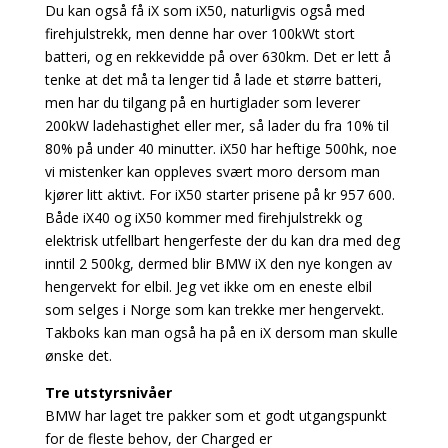
Du kan også få iX som iX50, naturligvis også med
firehjulstrekk, men denne har over 100kWt stort
batteri, og en rekkevidde på over 630km. Det er lett å
tenke at det må ta lenger tid å lade et større batteri,
men har du tilgang på en hurtiglader som leverer
200kW ladehastighet eller mer, så lader du fra 10% til
80% på under 40 minutter. iX50 har heftige 500hk, noe
vi mistenker kan oppleves svært moro dersom man
kjører litt aktivt. For iX50 starter prisene på kr 957 600.
Både iX40 og iX50 kommer med firehjulstrekk og
elektrisk utfellbart hengerfeste der du kan dra med deg
inntil 2 500kg, dermed blir BMW iX den nye kongen av
hengervekt for elbil. Jeg vet ikke om en eneste elbil
som selges i Norge som kan trekke mer hengervekt.
Takboks kan man også ha på en iX dersom man skulle
ønske det.
Tre utstyrsnivåer
BMW har laget tre pakker som et godt utgangspunkt
for de fleste behov, der Charged er