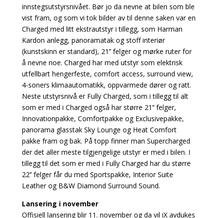
innstegsutstyrsnivået. Bør jo da nevne at bilen som ble
vist fram, og som vi tok bilder av til denne saken var en
Charged med litt ekstrautstyr i tillegg, som Harman
Kardon anlegg, panoramatak og stoff interiør
(kunstskinn er standard), 21’’ felger og mørke ruter for
å nevne noe. Charged har med utstyr som elektrisk
utfellbart hengerfeste, comfort access, surround view,
4-soners klimaautomatikk, oppvarmede dører og ratt.
Neste utstyrsnivå er Fully Charged, som i tillegg til alt
som er med i Charged også har større 21’’ felger,
Innovationpakke, Comfortpakke og Exclusivepakke,
panorama glasstak Sky Lounge og Heat Comfort
pakke fram og bak. På topp finner man Supercharged
der det aller meste tilgjengelige utstyr er med i bilen. I
tillegg til det som er med i Fully Charged har du større
22’’ felger får du med Sportspakke, Interior Suite
Leather og B&W Diamond Surround Sound.
Lansering i november
Offisiell lansering blir 11. november og da vil iX avdukes