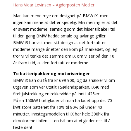
Hans Vidar Levinsen – Agderposten Medier
Man kan mene mye om designet på BMW iX, men
ingen kan mene at det er kjedelig. Min mening er at det
er svært moderne, samtidig som det hilser tilbake i tid
til den gang BMW hadde smale og avlange griller.
BMW i3 har vist med sitt design at det fortsatt er
moderne mange år etter den kom på markedet, og jeg
tror vi vil tenke det samme om iX om vi ser på den 10
år fram i tid, at den fortsatt er moderne.
To batteripakker og motoriseringer
BMW iX kan du få fra kr 699 900, og da snakker vi om
utgaven som var utstilt i Sørlandsparken, iX40 med
firehjulstrekk og en rekkevidde på inntil 425km.
På en 150kW hurtiglader vil man ha ladet opp det 70
kWt store batteriet fra 10% til 80% på under 40
minutter. Innstegsmodellen til iX har hele 300hk fra
elmotorene i bilen. Liten tvil om at vi gleder oss til å
teste den!