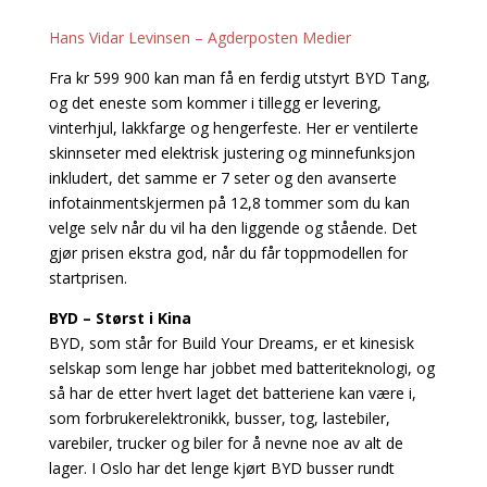
Hans Vidar Levinsen – Agderposten Medier
Fra kr 599 900 kan man få en ferdig utstyrt BYD Tang,
og det eneste som kommer i tillegg er levering,
vinterhjul, lakkfarge og hengerfeste. Her er ventilerte
skinnseter med elektrisk justering og minnefunksjon
inkludert, det samme er 7 seter og den avanserte
infotainmentskjermen på 12,8 tommer som du kan
velge selv når du vil ha den liggende og stående. Det
gjør prisen ekstra god, når du får toppmodellen for
startprisen.
BYD – Størst i Kina
BYD, som står for Build Your Dreams, er et kinesisk
selskap som lenge har jobbet med batteriteknologi, og
så har de etter hvert laget det batteriene kan være i,
som forbrukerelektronikk, busser, tog, lastebiler,
varebiler, trucker og biler for å nevne noe av alt de
lager. I Oslo har det lenge kjørt BYD busser rundt