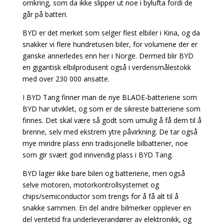
omkring, som da ikke slipper ut noe i bylufta fordi de
går på batteri.
BYD er det merket som selger flest elbiler i Kina, og da
snakker vi flere hundretusen biler, for volumene der er
ganske annerledes enn her i Norge. Dermed blir BYD
en gigantisk elbilprodusent også i verdensmålestokk
med over 230 000 ansatte.
I BYD Tang finner man de nye BLADE-batteriene som
BYD har utviklet, og som er de sikreste batteriene som
finnes. Det skal være så godt som umulig å få dem til å
brenne, selv med ekstrem ytre påvirkning. De tar også
mye mindre plass enn tradisjonelle bilbatterier, noe
som gir svært god innvendig plass i BYD Tang.
BYD lager ikke bare bilen og batteriene, men også
selve motoren, motorkontrollsystemet og
chips/semiconductor som trengs for å få alt til å
snakke sammen. En del andre bilmerker opplever en
del ventetid fra underleverandører av elektronikk, og