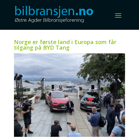
Norge er første land i Europa som får
tilgang på BYD Tang