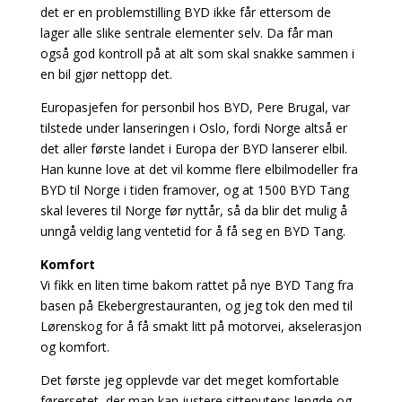
det er en problemstilling BYD ikke får ettersom de
lager alle slike sentrale elementer selv. Da får man
også god kontroll på at alt som skal snakke sammen i
en bil gjør nettopp det.
Europasjefen for personbil hos BYD, Pere Brugal, var
tilstede under lanseringen i Oslo, fordi Norge altså er
det aller første landet i Europa der BYD lanserer elbil.
Han kunne love at det vil komme flere elbilmodeller fra
BYD til Norge i tiden framover, og at 1500 BYD Tang
skal leveres til Norge før nyttår, så da blir det mulig å
unngå veldig lang ventetid for å få seg en BYD Tang.
Komfort
Vi fikk en liten time bakom rattet på nye BYD Tang fra
basen på Ekebergrestauranten, og jeg tok den med til
Lørenskog for å få smakt litt på motorvei, akselerasjon
og komfort.
Det første jeg opplevde var det meget komfortable
førersetet, der man kan justere sitteputens lengde og