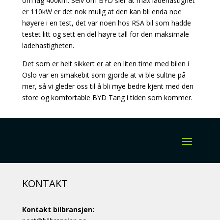
om lag 400km. Selv om BYD sier at max ladehastighet
er 110kW er det nok mulig at den kan bli enda noe
høyere i en test, det var noen hos RSA bil som hadde
testet litt og sett en del høyre tall for den maksimale
ladehastigheten.
Det som er helt sikkert er at en liten time med bilen i
Oslo var en smakebit som gjorde at vi ble sultne på
mer, så vi gleder oss til å bli mye bedre kjent med den
store og komfortable BYD Tang i tiden som kommer.
KONTAKT
Kontakt bilbransjen: