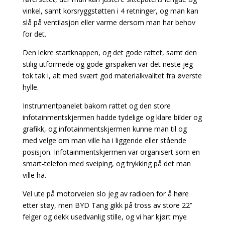
vinkel, samt korsryggstøtten i 4 retninger, og man kan
slå på ventilasjon eller varme dersom man har behov
for det.
Den lekre startknappen, og det gode rattet, samt den
stilig utformede og gode girspaken var det neste jeg
tok tak i, alt med svært god materialkvalitet fra øverste
hylle.
Instrumentpanelet bakom rattet og den store
infotainmentskjermen hadde tydelige og klare bilder og
grafikk, og infotainmentskjermen kunne man til og
med velge om man ville ha i liggende eller stående
posisjon. Infotainmentskjermen var organisert som en
smart-telefon med sveiping, og trykking på det man
ville ha.
Vel ute på motorveien slo jeg av radioen for å høre
etter støy, men BYD Tang gikk på tross av store 22’’
felger og dekk usedvanlig stille, og vi har kjørt mye