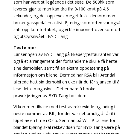
som har vært stillegående i det siste. De 509hk som
leveres gjør at man kan dra fra 0-100 km/t på 4,6
sekunder, og det oppleves meget friskt dersom man
bruker gasspedalen aktivt. Fjæringskomforten var også
satt opp komfortabelt, og vi ble imponert over komfort
og utstyrsnivået i BYD Tang.
Teste mer
Lanseringen av BYD Tang på Ekebergrestauranten var
også et arrangement der forhandlerne skulle få hente
sine demobiler, samt få en ekstra oppdatering på
informasjon om bilene. Dermed har RSA bil i Arendal
allerede hatt sin demobil en uke når du får sjansen til å
lese dette magasinet. Det er bare å booke
prøvekjøringer av BYD Tang hos dem.
Vi kommer tilbake med test av rekkevidde og lading i
neste nummer av BIL, for det var det umulig å få til i
løpet av en time i Oslo. Ser man på WLTP-tallene for
blandet kjøring skal rekkevidden for BYD Tang være på