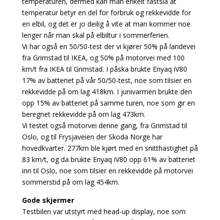
temperaturen, dermed kan man enkelt fastslå at
temperatur betyr en del for forbruk og rekkevidde for
en elbil, og det er jo deilig å vite at man kommer noe
lenger når man skal på elbiltur i sommerferien.
Vi har også en 50/50-test der vi kjører 50% på landevei
fra Grimstad til IKEA, og 50% på motorvei med 100
km/t fra IKEA til Grimstad. I påska brukte Enyaq iV80
17% av batteriet på vår 50/50-test, noe som tilsier en
rekkevidde på om lag 418km. I junivarmen brukte den
opp 15% av batteriet på samme turen, noe som gir en
beregnet rekkevidde på om lag 473km.
Vi testet også motorvei denne gang, fra Grimstad til
Oslo, og til Frysjaveien der Skoda Norge har
hovedkvarter. 277km ble kjørt med en snitthastighet på
83 km/t, og da brukte Enyaq iV80 opp 61% av batteriet
inn til Oslo, noe som tilsier en rekkevidde på motorvei
sommerstid på om lag 454km.
Gode skjermer
Testbilen var utstyrt med head-up display, noe som