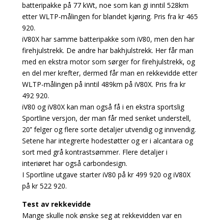
batteripakke på 77 kWt, noe som kan gi inntil 528km
etter WLTP-målingen for blandet kjøring. Pris fra kr 465
920.
iV80X har samme batteripakke som iV80, men den har
firehjulstrekk. De andre har bakhjulstrekk. Her får man
med en ekstra motor som sørger for firehjulstrekk, og
en del mer krefter, dermed får man en rekkevidde etter
WLTP-målingen på inntil 489km på iV80X. Pris fra kr
492 920.
iV80 og iV80X kan man også få i en ekstra sportslig
Sportline versjon, der man får med senket understell,
20’’ felger og flere sorte detaljer utvendig og innvendig.
Setene har integrerte hodestøtter og er i alcantara og
sort med grå kontrastsømmer. Flere detaljer i
interiøret har også carbondesign.
I Sportline utgave starter iV80 på kr 499 920 og iV80X
på kr 522 920.
Test av rekkevidde
Mange skulle nok ønske seg at rekkevidden var en