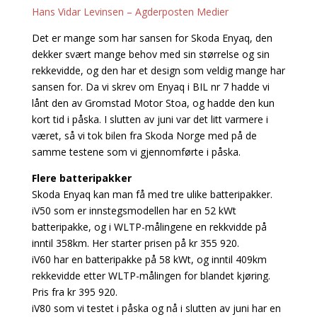
Hans Vidar Levinsen – Agderposten Medier
Det er mange som har sansen for Skoda Enyaq, den
dekker svært mange behov med sin størrelse og sin
rekkevidde, og den har et design som veldig mange har
sansen for. Da vi skrev om Enyaq i BIL nr 7 hadde vi
lånt den av Gromstad Motor Stoa, og hadde den kun
kort tid i påska. I slutten av juni var det litt varmere i
været, så vi tok bilen fra Skoda Norge med på de
samme testene som vi gjennomførte i påska.
Flere batteripakker
Skoda Enyaq kan man få med tre ulike batteripakker.
iV50 som er innstegsmodellen har en 52 kWt
batteripakke, og i WLTP-målingene en rekkvidde på
inntil 358km. Her starter prisen på kr 355 920.
iV60 har en batteripakke på 58 kWt, og inntil 409km
rekkevidde etter WLTP-målingen for blandet kjøring.
Pris fra kr 395 920.
iV80 som vi testet i påska og nå i slutten av juni har en