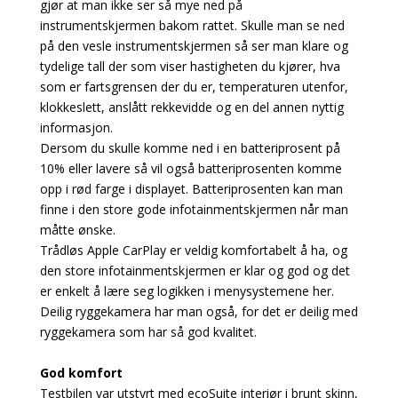
gjør at man ikke ser så mye ned på
instrumentskjermen bakom rattet. Skulle man se ned
på den vesle instrumentskjermen så ser man klare og
tydelige tall der som viser hastigheten du kjører, hva
som er fartsgrensen der du er, temperaturen utenfor,
klokkeslett, anslått rekkevidde og en del annen nyttig
informasjon.
Dersom du skulle komme ned i en batteriprosent på
10% eller lavere så vil også batteriprosenten komme
opp i rød farge i displayet. Batteriprosenten kan man
finne i den store gode infotainmentskjermen når man
måtte ønske.
Trådløs Apple CarPlay er veldig komfortabelt å ha, og
den store infotainmentskjermen er klar og god og det
er enkelt å lære seg logikken i menysystemene her.
Deilig ryggekamera har man også, for det er deilig med
ryggekamera som har så god kvalitet.
God komfort
Testbilen var utstyrt med ecoSuite interiør i brunt skinn,