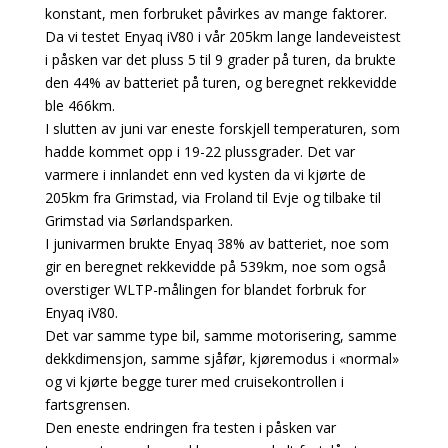
konstant, men forbruket påvirkes av mange faktorer.
Da vi testet Enyaq iV80 i vår 205km lange landeveistest
i påsken var det pluss 5 til 9 grader på turen, da brukte
den 44% av batteriet på turen, og beregnet rekkevidde
ble 466km.
I slutten av juni var eneste forskjell temperaturen, som
hadde kommet opp i 19-22 plussgrader. Det var
varmere i innlandet enn ved kysten da vi kjørte de
205km fra Grimstad, via Froland til Evje og tilbake til
Grimstad via Sørlandsparken.
I junivarmen brukte Enyaq 38% av batteriet, noe som
gir en beregnet rekkevidde på 539km, noe som også
overstiger WLTP-målingen for blandet forbruk for
Enyaq iV80.
Det var samme type bil, samme motorisering, samme
dekkdimensjon, samme sjåfør, kjøremodus i «normal»
og vi kjørte begge turer med cruisekontrollen i
fartsgrensen.
Den eneste endringen fra testen i påsken var