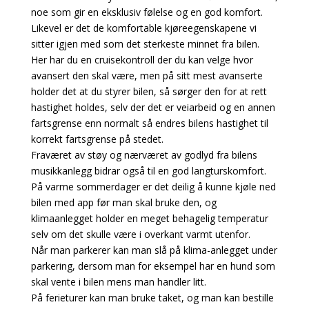
noe som gir en eksklusiv følelse og en god komfort.
Likevel er det de komfortable kjøreegenskapene vi
sitter igjen med som det sterkeste minnet fra bilen.
Her har du en cruisekontroll der du kan velge hvor
avansert den skal være, men på sitt mest avanserte
holder det at du styrer bilen, så sørger den for at rett
hastighet holdes, selv der det er veiarbeid og en annen
fartsgrense enn normalt så endres bilens hastighet til
korrekt fartsgrense på stedet.
Fraværet av støy og nærværet av godlyd fra bilens
musikkanlegg bidrar også til en god langturskomfort.
På varme sommerdager er det deilig å kunne kjøle ned
bilen med app før man skal bruke den, og
klimaanlegget holder en meget behagelig temperatur
selv om det skulle være i overkant varmt utenfor.
Når man parkerer kan man slå på klima-anlegget under
parkering, dersom man for eksempel har en hund som
skal vente i bilen mens man handler litt.
På ferieturer kan man bruke taket, og man kan bestille