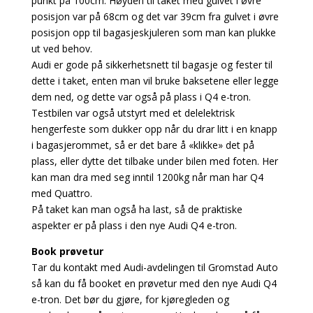
punkt på 100cm. Høyden til taket med gulvet i øvre
posisjon var på 68cm og det var 39cm fra gulvet i øvre
posisjon opp til bagasjeskjuleren som man kan plukke
ut ved behov.
Audi er gode på sikkerhetsnett til bagasje og fester til
dette i taket, enten man vil bruke baksetene eller legge
dem ned, og dette var også på plass i Q4 e-tron.
Testbilen var også utstyrt med et delelektrisk
hengerfeste som dukker opp når du drar litt i en knapp
i bagasjerommet, så er det bare å «klikke» det på
plass, eller dytte det tilbake under bilen med foten. Her
kan man dra med seg inntil 1200kg når man har Q4
med Quattro.
På taket kan man også ha last, så de praktiske
aspekter er på plass i den nye Audi Q4 e-tron.
Book prøvetur
Tar du kontakt med Audi-avdelingen til Gromstad Auto
så kan du få booket en prøvetur med den nye Audi Q4
e-tron. Det bør du gjøre, for kjøregleden og