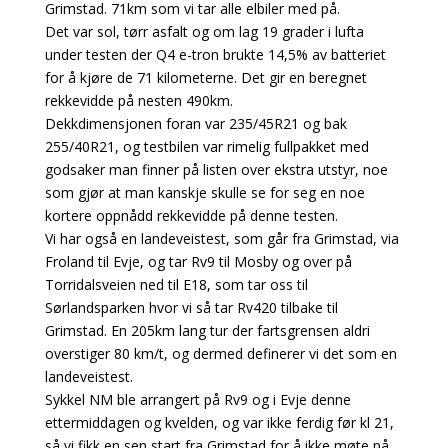
Grimstad. 71km som vi tar alle elbiler med på.
Det var sol, tørr asfalt og om lag 19 grader i lufta
under testen der Q4 e-tron brukte 14,5% av batteriet
for å kjøre de 71 kilometerne. Det gir en beregnet
rekkevidde på nesten 490km.
Dekkdimensjonen foran var 235/45R21 og bak
255/40R21, og testbilen var rimelig fullpakket med
godsaker man finner på listen over ekstra utstyr, noe
som gjør at man kanskje skulle se for seg en noe
kortere oppnådd rekkevidde på denne testen.
Vi har også en landeveistest, som går fra Grimstad, via
Froland til Evje, og tar Rv9 til Mosby og over på
Torridalsveien ned til E18, som tar oss til
Sørlandsparken hvor vi så tar Rv420 tilbake til
Grimstad. En 205km lang tur der fartsgrensen aldri
overstiger 80 km/t, og dermed definerer vi det som en
landeveistest.
Sykkel NM ble arrangert på Rv9 og i Evje denne
ettermiddagen og kvelden, og var ikke ferdig før kl 21,
så vi fikk en sen start fra Grimstad for å ikke møte på