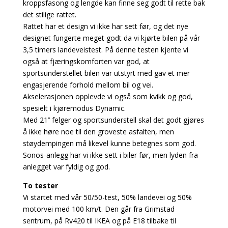
kroppsfasong og lengde kan finne seg godt til rette bak
det stilige rattet.
Rattet har et design vi ikke har sett før, og det nye
designet fungerte meget godt da vi kjørte bilen på vår
3,5 timers landeveistest. På denne testen kjente vi
også at fjæringskomforten var god, at
sportsunderstellet bilen var utstyrt med gav et mer
engasjerende forhold mellom bil og vei.
Akselerasjonen opplevde vi også som kvikk og god,
spesielt i kjøremodus Dynamic.
Med 21’’ felger og sportsunderstell skal det godt gjøres
å ikke høre noe til den groveste asfalten, men
støydempingen må likevel kunne betegnes som god.
Sonos-anlegg har vi ikke sett i biler før, men lyden fra
anlegget var fyldig og god.
To tester
Vi startet med vår 50/50-test, 50% landevei og 50%
motorvei med 100 km/t. Den går fra Grimstad
sentrum, på Rv420 til IKEA og på E18 tilbake til