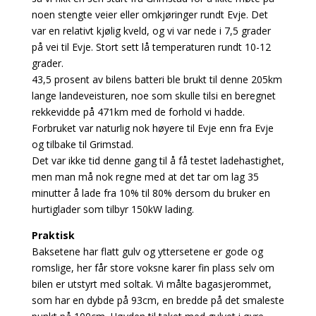
noen stengte veier eller omkjøringer rundt Evje. Det
var en relativt kjølig kveld, og vi var nede i 7,5 grader
på vei til Evje. Stort sett lå temperaturen rundt 10-12
grader.
43,5 prosent av bilens batteri ble brukt til denne 205km
lange landeveisturen, noe som skulle tilsi en beregnet
rekkevidde på 471km med de forhold vi hadde.
Forbruket var naturlig nok høyere til Evje enn fra Evje
og tilbake til Grimstad.
Det var ikke tid denne gang til å få testet ladehastighet,
men man må nok regne med at det tar om lag 35
minutter å lade fra 10% til 80% dersom du bruker en
hurtiglader som tilbyr 150kW lading.
Praktisk
Baksetene har flatt gulv og yttersetene er gode og
romslige, her får store voksne karer fin plass selv om
bilen er utstyrt med soltak. Vi målte bagasjerommet,
som har en dybde på 93cm, en bredde på det smaleste