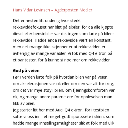
Hans Vidar Levinsen – Agderposten Medier
Det er nesten litt underlig hvor sterkt
rekkeviddefokuset har blitt på elbiler, for da alle kjøpte
diesel eller bensinbiler var det ingen som lurte på bilens
rekkevidde. Hadde enda rekkevidde vært en konstant,
men det mange ikke skjønner er at rekkevidden er
avhengig av mange variabler. Vi tok med Q4 e-tron på
et par tester, for å kunne si noe mer om rekkevidden.
God på veien
Før i verden lurte folk på hvordan bilen var på veien,
om akselerasjonen var ok eller om den var alt for treg,
om det var mye støy i bilen, om fjæringskomforten var
ok, og mange andre parametere for opplevelsen man
fikk av bilen.
Jeg starter litt her med Audi Q4 e-tron, for i testbilen
satte vi oss inn i et meget godt sportssete i skinn, som
hadde mange innstillingsmuligheter slik at folk med ulik