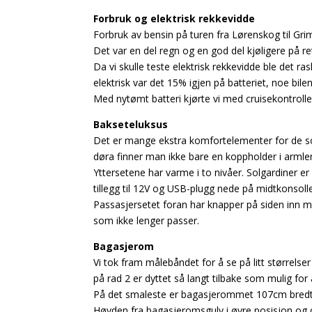
Forbruk og elektrisk rekkevidde
Forbruk av bensin på turen fra Lørenskog til Grim
Det var en del regn og en god del kjøligere på re
Da vi skulle teste elektrisk rekkevidde ble det
elektrisk var det 15% igjen på batteriet, noe bilen
Med nytømt batteri kjørte vi med cruisekontrollen 
Bakseteluksus
Det er mange ekstra komfortelementer for de som
døra finner man ikke bare en koppholder i arml
Yttersetene har varme i to nivåer. Solgardiner e
tillegg til 12V og USB-plugg nede på midtkonsoll
Passasjersetet foran har knapper på siden inn mo
som ikke lenger passer.
Bagasjerom
Vi tok fram målebåndet for å se på litt større
på rad 2 er dyttet så langt tilbake som mulig f
På det smaleste er bagasjerommet 107cm bredt,
Høyden fra bagasjeromsgulv i øvre posisjon og o