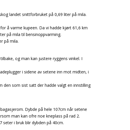
kog landet snittforbruket på 0,69 liter på mila.
å for å varme kupeen. Da vi hadde kjørt 61,6 km
liter på mila til bensinoppvarming.
er på mila.
ilbake, og man kan justere ryggens vinkel. I
ladeplugger i sidene av setene inn mot midten, i
den som sist satt der hadde valgt en innstilling
rt bagasjerom. Dybde på hele 107cm når setene
dersom man kan ofre noe kneplass på rad 2.
seter i bruk blir dybden på 40cm.