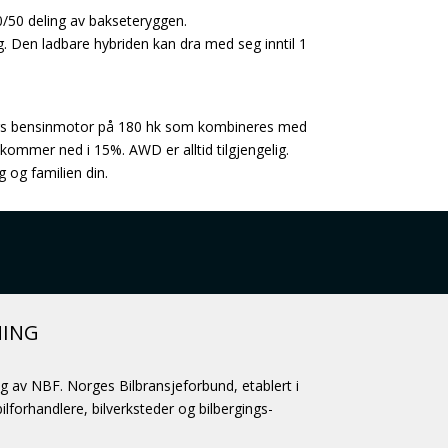
0/50 deling av bakseteryggen.
g. Den ladbare hybriden kan dra med seg inntil 1
ters bensinmotor på 180 hk som kombineres med
 kommer ned i 15%. AWD er alltid tilgjengelig.
 og familien din.
NING
ag av NBF. Norges Bilbransjeforbund, etablert i
lforhandlere, bilverksteder og bilbergings-