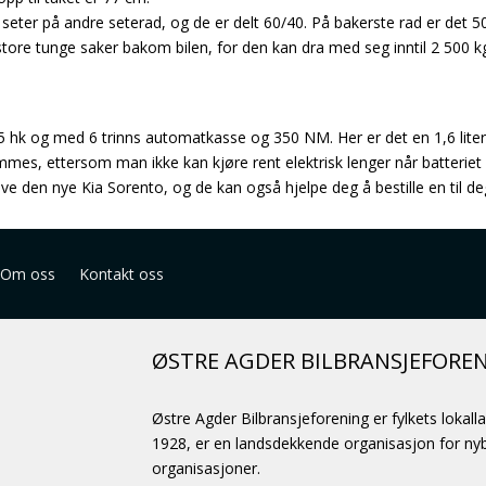
seter på andre seterad, og de er delt 60/40. På bakerste rad er det 5
 store tunge saker bakom bilen, for den kan dra med seg inntil 2 500 k
65 hk og med 6 trinns automatkasse og 350 NM. Her er det en 1,6 li
ømmes, ettersom man ikke kan kjøre rent elektrisk lenger når batteriet
e den nye Kia Sorento, og de kan også hjelpe deg å bestille en til deg
Om oss
Kontakt oss
ØSTRE AGDER BILBRANSJEFORE
Østre Agder Bilbransjeforening er fylkets lokall
1928, er en landsdekkende organisasjon for nybi
organisasjoner.