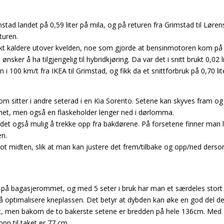
stad landet på 0,59 liter på mila, og på returen fra Grimstad til Lørens
turen.
 raskt kaldere utover kvelden, noe som gjorde at bensinmotoren kom p
 ønsker å ha tilgjengelig til hybridkjøring. Da var det i snitt brukt 0,02 
i 100 km/t fra IKEA til Grimstad, og fikk da et snittforbruk på 0,70 lit
 sitter i andre seterad i en Kia Sorento. Setene kan skyves fram og t
enet, men også en flaskeholder lenger ned i dørlomma.
r det også mulig å trekke opp fra bakdørene. På forsetene finner man 
en.
t midten, slik at man kan justere det frem/tilbake og opp/ned dersom 
lser på bagasjerommet, og med 5 seter i bruk har man et særdeles sto
or å optimalisere kneplassen. Det betyr at dybden kan øke en god del 
 men bakom de to bakerste setene er bredden på hele 136cm. Med 7 
pp til taket er 77 cm.