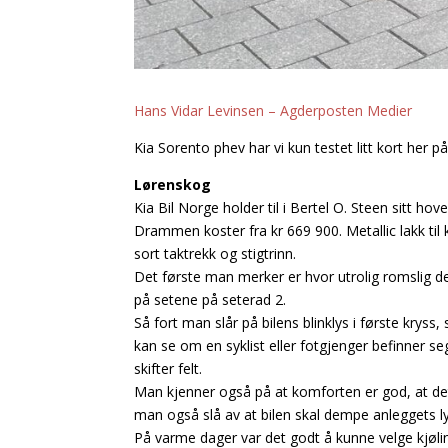
Hans Vidar Levinsen – Agderposten Medier
Kia Sorento phev har vi kun testet litt kort her på
Lørenskog
Kia Bil Norge holder til i Bertel O. Steen sitt h
Drammen koster fra kr 669 900. Metallic lakk til 
sort taktrekk og stigtrinn.
Det første man merker er hvor utrolig romslig de
på setene på seterad 2.
Så fort man slår på bilens blinklys i første krys
kan se om en syklist eller fotgjenger befinner se
skifter felt.
Man kjenner også på at komforten er god, at det 
man også slå av at bilen skal dempe anleggets l
På varme dager var det godt å kunne velge kjøl