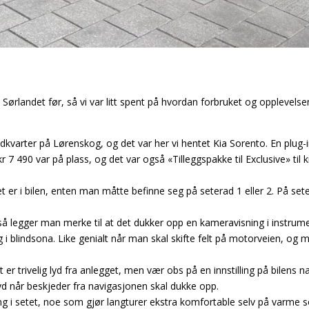
 Sørlandet før, så vi var litt spent på hvordan forbruket og opplevelsen 
ovedkvarter på Lørenskog, og det var her vi hentet Kia Sorento. En plug
kr 7 490 var på plass, og det var også «Tilleggspakke til Exclusive» til
t er i bilen, enten man måtte befinne seg på seterad 1 eller 2. På set
s, så legger man merke til at det dukker opp en kameravisning i instrum
g i blindsona. Like genialt når man skal skifte felt på motorveien, og 
er trivelig lyd fra anlegget, men vær obs på en innstilling på bilen
yd når beskjeder fra navigasjonen skal dukke opp.
ing i setet, noe som gjør langturer ekstra komfortable selv på varme