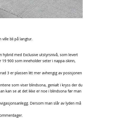
ville bli på langtur.
-in hybrid med Exclusive utstyrsnivå, som levert
 kr 19 900 som inneholder seter i nappa-skinn,
erad 3 er plassen litt mer avhengig av posisjonen
entene som viser blindsona, genialt i kryss der du
man kan se at det ikke er noe i blindsona før man
s navigasjonsanlegg. Dersom man slår av lyden må
 sommerdager.