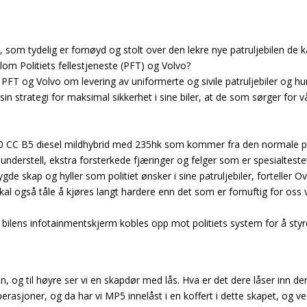
 tydelig er fornøyd og stolt over den lekre nye patruljebilen de kan f
 Politiets fellestjeneste (PFT) og Volvo?
 PFT og Volvo om levering av uniformerte og sivile patruljebiler og h
 sin strategi for maksimal sikkerhet i sine biler, at de som sørger for vå
 V90 CC B5 diesel mildhybrid med 235hk som kommer fra den normale pro
 understell, ekstra forsterkede fjæringer og felger som er spesialteste
gde skap og hyller som politiet ønsker i sine patruljebiler, forteller Ov
skal også tåle å kjøres langt hardere enn det som er fornuftig for oss v
t bilens infotainmentskjerm kobles opp mot politiets system for å sty
og til høyre ser vi en skapdør med lås. Hva er det dere låser inn de
perasjoner, og da har vi MP5 innelåst i en koffert i dette skapet, og v