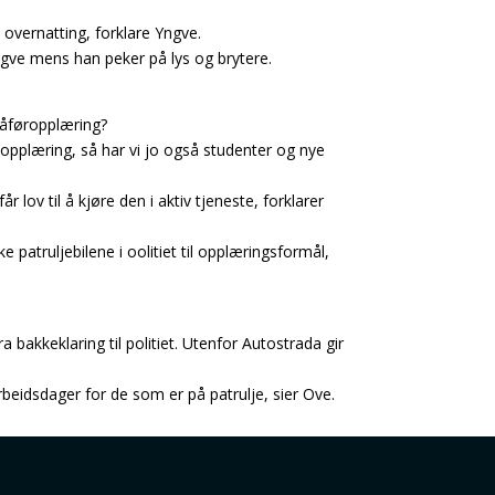
overnatting, forklare Yngve.
ngve mens han peker på lys og brytere.
sjåføropplæring?
g opplæring, så har vi jo også studenter og nye
r lov til å kjøre den i aktiv tjeneste, forklarer
 patruljebilene i oolitiet til opplæringsformål,
bakkeklaring til politiet. Utenfor Autostrada gir
 arbeidsdager for de som er på patrulje, sier Ove.