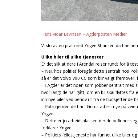
Hans Vidar Levinsen – Agderposten Medier
Vi slo av en prat med Yngve Stiansen da han hentet
Ulike biler til ulike tjenester
Er det slik at dere i Arendal reiser rundt for å teste
– Nei, hos politiet foregår dette sentralt hos Polit
så er det Volvo V90 CC som blir valgt fremover, 
– I Agder er det noen som jobber sentralt med sta
hvor langt de har gått, om en bil skal flyttes fra 
inn nye biler ved behov ut fra de budsjetter de har
– Patruljebilen de har i Grimstad er mye på veien,
Yngve.
– Dette er jo arbeidsplassen der de befinner seg 
forklarer Yngve.
– Politiets fellestjeneste har funnet ulike biler 