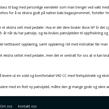
 plass til bag med personlige eiendeler som man trenger ved vakt med 
ehov for å se ekstra godt på natten baki bagasjerommet, forteller Y
r et ekstra sett med pedaler. Hva er det dere bruker disse til? Er det 
5. år når du har patrulje, og da brukes patruljebilen til oppfriskning o
 del nettbasert opplæring, samt opplæring i bil med instruktør før man få
t ekstra settet med pedaler, men det er sentralt for oss at vi kan bruke
levere ut en solid og komfortabel V90 CC med firehjulstrekk og ekstra 
g gratulere med en flott ny patruljebil, måtte den gi mange gode og sikre
Om oss
Kontakt oss