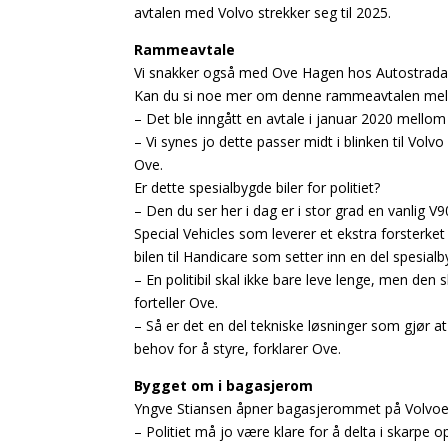
avtalen med Volvo strekker seg til 2025.
Rammeavtale
Vi snakker også med Ove Hagen hos Autostrada, som
Kan du si noe mer om denne rammeavtalen mellom
– Det ble inngått en avtale i januar 2020 mellom
– Vi synes jo dette passer midt i blinken til Volvo
Ove.
Er dette spesialbygde biler for politiet?
– Den du ser her i dag er i stor grad en vanlig
Special Vehicles som leverer et ekstra forsterket
bilen til Handicare som setter inn en del spesialby
– En politibil skal ikke bare leve lenge, men den 
forteller Ove.
– Så er det en del tekniske løsninger som gjør a
behov for å styre, forklarer Ove.
Bygget om i bagasjerom
Yngve Stiansen åpner bagasjerommet på Volvoen, 
– Politiet må jo være klare for å delta i skarpe o