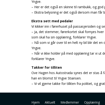
Yngve.
– Her er det også en skinne til rambukk, og god
– Ekstra belysning er det også dersom man får b
Ekstra sett med pedaler
Vi kikker inn i førerhuset på passasjersiden og se
– Ja, det stemmer, førerkortet skal fornyes hver 
som skal ha sin opplæring, forklarer Yngve.
– Nå som vi går over til en helt ny bil blir det en
Yngve.
– Når vi ikke holder på med opplæring tar vi ut de
forklarer Yngve.
Takker for tilliten
Ove Hagen hos Autostrada synes det er stas å få 
han en blomst til Yngve Stiansen.
– Vi vil gjerne takke for tilliten fra politiet, o
Hjem
Aktuelt
Medlemmer
Opplæring