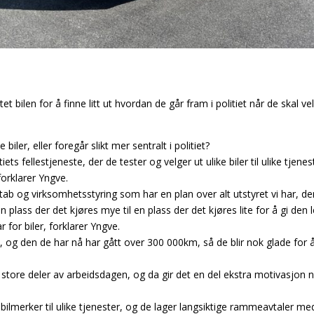
 bilen for å finne litt ut hvordan de går fram i politiet når de skal vel
 biler, eller foregår slikt mer sentralt i politiet?
iets fellestjeneste, der de tester og velger ut ulike biler til ulike tjene
forklarer Yngve.
b og virksomhetsstyring som har en plan over alt utstyret vi har, derib
en plass der det kjøres mye til en plass der det kjøres lite for å gi den
 for biler, forklarer Yngve.
 og den de har nå har gått over 300 000km, så de blir nok glade for å f
store deler av arbeidsdagen, og da gir det en del ekstra motivasjon nå
og bilmerker til ulike tjenester, og de lager langsiktige rammeavtaler m