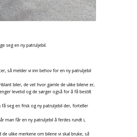
ge seg en ny patruljebil.
ster, så melder vi inn behov for en ny patruljebil
lant biler, de vet hvor gamle de ulike bilene er,
 lenger levetid og de sørger også for å få bestilt
å seg en frisk og ny patruljebil der, forteller
r man får en ny patruljebil å ferdes rundt i,
ed de ulike merkene om bilene vi skal bruke, så