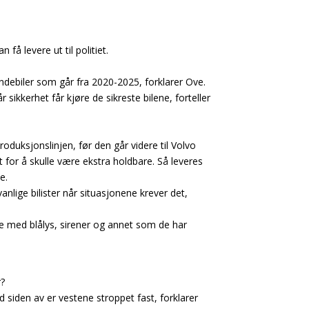
å levere ut til politiet.
undebiler som går fra 2020-2025, forklarer Ove.
r sikkerhet får kjøre de sikreste bilene, forteller
duksjonslinjen, før den går videre til Volvo
t for å skulle være ekstra holdbare. Så leveres
e.
anlige bilister når situasjonene krever det,
re med blålys, sirener og annet som de har
r?
ed siden av er vestene stroppet fast, forklarer