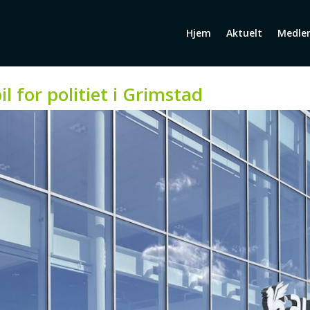
Hjem
Aktuelt
Medle
il for politiet i Grimstad