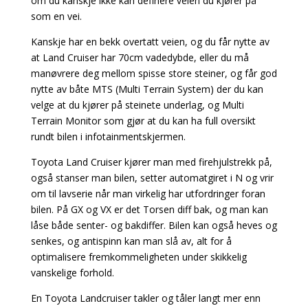
om du kanskje ikke kan definere veien du kjører på
som en vei.
Kanskje har en bekk overtatt veien, og du får nytte av
at Land Cruiser har 70cm vadedybde, eller du må
manøvrere deg mellom spisse store steiner, og får god
nytte av båte MTS (Multi Terrain System) der du kan
velge at du kjører på steinete underlag, og Multi
Terrain Monitor som gjør at du kan ha full oversikt
rundt bilen i infotainmentskjermen.
Toyota Land Cruiser kjører man med firehjulstrekk på,
også stanser man bilen, setter automatgiret i N og vrir
om til lavserie når man virkelig har utfordringer foran
bilen. På GX og VX er det Torsen diff bak, og man kan
låse både senter- og bakdiffer. Bilen kan også heves og
senkes, og antispinn kan man slå av, alt for å
optimalisere fremkommeligheten under skikkelig
vanskelige forhold.
En Toyota Landcruiser takler og tåler langt mer enn