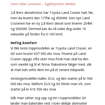
Hans Vidar Levinsen – Agderposten Medier
2,8 liters dieselmotor har Toyota Land Cruiser hatt før,
men da leverte den 177hk og 450NM. Den nye Land
Cruiseren har en ny 2,8 liters diesel som leverer 204hk
og 500NM. Dermed kan du nå snike deg under 10
sekunder på ferden fra 0-100 km/t.
Heftig komfort
Vi fikk teste toppmodellen av Toyota Land Cruiser, en
GX som koster 637 500 eks mva. Prisene på Land
Cruiser oppgis ofte uten mva fordi man skal ha den
som varebil og til et firma. Baksetene følger med, slik
at man kan sette dem inn på et senere tidspunkt.
Innstegsmodellen kalles DLX, og den starter på kr 506
000 eks mva. Mellom DLX og GX finner man VX, som
starter på kr 616 500 eks mva.
Når man setter seg opp og inn i toppmodellen GX
lander man bakenden ned i noen deilige skinnseter