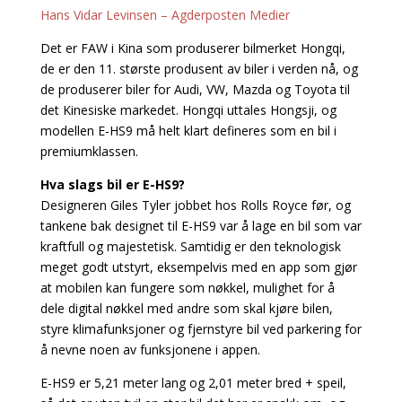
Hans Vidar Levinsen – Agderposten Medier
Det er FAW i Kina som produserer bilmerket Hongqi,
de er den 11. største produsent av biler i verden nå, og
de produserer biler for Audi, VW, Mazda og Toyota til
det Kinesiske markedet. Hongqi uttales Hongsji, og
modellen E-HS9 må helt klart defineres som en bil i
premiumklassen.
Hva slags bil er E-HS9?
Designeren Giles Tyler jobbet hos Rolls Royce før, og
tankene bak designet til E-HS9 var å lage en bil som var
kraftfull og majestetisk. Samtidig er den teknologisk
meget godt utstyrt, eksempelvis med en app som gjør
at mobilen kan fungere som nøkkel, mulighet for å
dele digital nøkkel med andre som skal kjøre bilen,
styre klimafunksjoner og fjernstyre bil ved parkering for
å nevne noen av funksjonene i appen.
E-HS9 er 5,21 meter lang og 2,01 meter bred + speil,