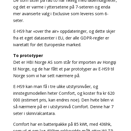
De som sitter på rad to har rikelig med lademuligheter,
og det er varme i yttersetene på 7-seteren og enda
mer avanserte valg i Exclusive som leveres som 6-
seter.
E-HS9 har «over the air» oppdateringer, og dette skjer
fra et eget datasenter i EU, der alle GDPR-regler er
ivaretatt for det Europeiske marked.
To prototyper
Det er HBI Norge AS som står for importen av Hongqi
til Norge, og de har fått et par prototyper av E-HS9 til
Norge som vi har sett nærmere på.
E-HS9 kan man få i tre ulike utstyrsnivåer, og
innstegsmodellen heter Comfort, og koster fra kr 620
000 (estimert pris, kan endres noe). Den hvite bilen vi
så nærmere på er i utstyrsnivå Comfort. Denne har 7
seter i skinn/alcantara.
Comfort har en batteripakke på 85 kWt, med 436hk,
som vil gi om lag 400km rekkevidde målt etter WLTP-