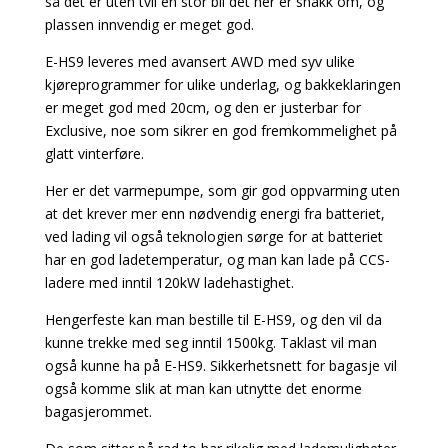
så det er uten tvil en stor bil det her er snakk om, og
plassen innvendig er meget god.
E-HS9 leveres med avansert AWD med syv ulike
kjøreprogrammer for ulike underlag, og bakkeklaringen
er meget god med 20cm, og den er justerbar for
Exclusive, noe som sikrer en god fremkommelighet på
glatt vinterføre.
Her er det varmepumpe, som gir god oppvarming uten
at det krever mer enn nødvendig energi fra batteriet,
ved lading vil også teknologien sørge for at batteriet
har en god ladetemperatur, og man kan lade på CCS-
ladere med inntil 120kW ladehastighet.
Hengerfeste kan man bestille til E-HS9, og den vil da
kunne trekke med seg inntil 1500kg. Taklast vil man
også kunne ha på E-HS9. Sikkerhetsnett for bagasje vil
også komme slik at man kan utnytte det enorme
bagasjerommet.