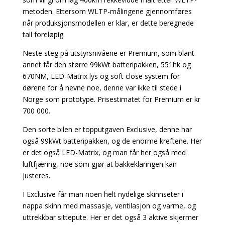
metoden. Ettersom WLTP-målingene gjennomføres
når produksjonsmodellen er klar, er dette beregnede
tall foreløpig.
Neste steg på utstyrsnivåene er Premium, som blant
annet får den større 99kWt batteripakken, 551hk og
670NM, LED-Matrix lys og soft close system for
dørene for å nevne noe, denne var ikke til stede i
Norge som prototype. Prisestimatet for Premium er kr
700 000.
Den sorte bilen er topputgaven Exclusive, denne har
også 99kWt batteripakken, og de enorme kreftene. Her
er det også LED-Matrix, og man får her også med
luftfjæring, noe som gjør at bakkeklaringen kan
justeres.
I Exclusive får man noen helt nydelige skinnseter i
nappa skinn med massasje, ventilasjon og varme, og
uttrekkbar sittepute. Her er det også 3 aktive skjermer