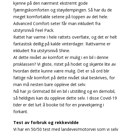
kjenne på den nærmest ekstremt gode
fjæringskomforten og støydempingen. Så har du de
meget komfortable setene på toppen av det hele.
Advanced Comfort-seter får man inkludert fra
utstyrsnivå Feel Pack.
Rattet har varme i hele rattets overflate, og det er helt
fantastisk deillig på kalde vinterdager. Rattvarme er
inkludert fra utstyrsnivå Shine.
At dette nivået av komfort er mulig i en bil i denne
prisklassen? Vi gliste, ristet på hodet og skjønte lite av
hvordan dette kunne være mulig. Det er så ord blir
fattige når komfort på dette nivået skal beskrives, for
man må nesten bare oppleve det selv.
Nå har jo Grimstad Bil en bil i utstilling og en demobil,
så heldigvis kan du oppleve dette selv. I disse Covid-19
tider er det lurt å booke tid for en prøvekjøring i
forkant.
Test av forbruk og rekkevidde
Vi har en 50/50 test med landevei/motorvei som vi selv