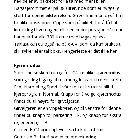
ned deler av baksetet for å ta med mer i bilen.
Bagasjerommet er på 380 liter, noe som er hyggelig
stort for denne bilstørrelsen. Gulvet kan man også ha i
to ulike posisjoner. Oppe som på bildet, for å få flat
innlasting i hverdagen, eller en nedre posisjon når man
har bruk for alle 380 literne med bagasjeplass.
Taklast kan du også ha på ë-C4, som da kan brukes til
ski, sykler eller takboks. Hengerfeste er det ikke her.
Kjøremodus
Som sine søsken har også ë-C4 tre ulike kjøremodus
som gir deg tilgang til ulik mengde av motorens krefter.
Eco, Normal og Sport. I våre tester bruker vi alltid
kjøreprogram Normal. Knapp for å velge kjøremodus
finner du til høyre for girvelgeren.
Girvelgeren er en vippebryter, og til venstre for denne
finner du knapp for parkering – P, og knapp for ekstra
regenerering – B.
Citroën Ë-C4 bør oppleves, så ta kontakt med
Grimstad Bil for å booke en prøvekjøring!