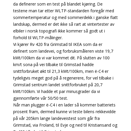
da definerer som en test på blandet kjøring. De
testene man tar etter WLTP-standarden foregår med
sommertemperatur og med sommerdekk i ganske flatt
landskap, dermed er det ikke så rart at vintertester av
elbiler i norsk topografi ikke kommer så godt ut i
forhold til WLTP-målinger.
Vi kjører Rv 420 fra Grimstad til IKEA som da er
definert som landevei, og forbruksmåleren viste 19,7
kWt/100km da vi var kommet dit. På slutten av 100
km/t sona på vei tilbake til Grimstad hadde
snittforbruket økt til 21,3 kWt/100km, men ë-C4 er
tydeligvis meget god på å regenerere, for vel tilbake i
Grimstad sentrum landet snittforbruket på 20,7
kWt/100km. Vi hadde et par minusgrader da vi
gjennomførte vår 50/50 test.
Når man plugger ë-C4 i en lader så kommer batteriets
prosent fram, dermed kunne vi teste bilens rekkevidde
på vår 205km lange landeveistest som går fra
Grimstad, via Froland, til Evje og ned til Kristiansand og