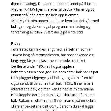
(hjemmelading). Da lader du opp batteriet på 5 timer.
Med en 7,4 kW hjemmelader vil det ta 7 timer og 30
minutter å lade batteriet helt opp hjemme.
Med My Citroën appen kan du se hvordan det går med
ladingen, og du kan også programmere lading og
forvarming av bilen. Svært deilig på vinterstid.
Plass
Førersetet kan jekkes langt ned, så selv en som er
184cm lang på strømpelesten, har stor bakende og
lang rygg får god plass mellom hodet og taket.
De fleste under 180cm vil også oppleve
bakseteplassen som god. De som sitter bak har et par
USB-plugger tilgjengelig til lading, og varmluften blir
også sendt til de som sitter bak. ISOfix finner man i
yttersetene bak, og man kan ta ned et midtarmlene
med koppholdere dersom ingen skal sitte på midten
bak. Bakom midtarmlenet finner man også en skiluke.
Ellers er baksetene delt 60/40 dersom du skal legge