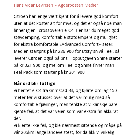
Hans Vidar Levinsen – Agderposten Medier
Citroën har lenge vært kjent for å levere god komfort
uten at det koster alt for mye, og det er også noe man
finner igjen i crossoveren ë-C4. Her har du meget god
støydemping, komfortable støtdempere og mulighet
for ekstra komfortable «Advanced Comfort»-seter.
Med en startpris på kr 286 900 for utstyrsnivå Feel, så
leverer Citroën også på pris. Topputgaven Shine starter
på kr 321 900, og mellom Feel og Shine finner man
Feel Pack som starter på kr 301 900.
Når ord blir fattige
Vi hentet ë-C4 fra Grimstad Bil, og kjørte om lag 150
meter før vi stusset over at det var mulig med så
komfortable fjæringer, men tenkte at vi kanskje bare
kjente feil, at det var veien som var ekstra fin akkurat
der.
Vi kjente ikke feil, og ble nærmest sittende og måpe på
vår 205km lange landeveistest, for da fikk vi virkelig