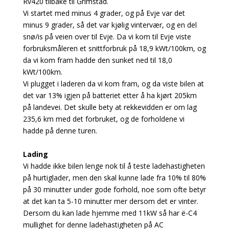
Rv420 tilbake til Grimstad.
Vi startet med minus 4 grader, og på Evje var det
minus 9 grader, så det var kjølig vintervær, og en del
snø/is på veien over til Evje. Da vi kom til Evje viste
forbruksmåleren et snittforbruk på 18,9 kWt/100km, og
da vi kom fram hadde den sunket ned til 18,0
kWt/100km.
Vi plugget i laderen da vi kom fram, og da viste bilen at
det var 13% igjen på batteriet etter å ha kjørt 205km
på landevei. Det skulle bety at rekkevidden er om lag
235,6 km med det forbruket, og de forholdene vi
hadde på denne turen.
Lading
Vi hadde ikke bilen lenge nok til å teste ladehastigheten
på hurtiglader, men den skal kunne lade fra 10% til 80%
på 30 minutter under gode forhold, noe som ofte betyr
at det kan ta 5-10 minutter mer dersom det er vinter.
Dersom du kan lade hjemme med 11kW så har ë-C4
mullighet for denne ladehastigheten på AC