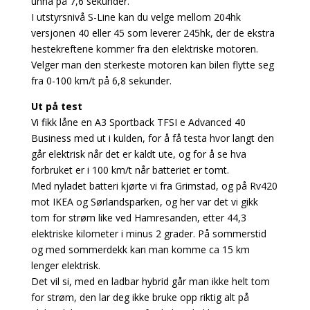
unna på 7,6 sekunder.
I utstyrsnivå S-Line kan du velge mellom 204hk
versjonen 40 eller 45 som leverer 245hk, der de ekstra
hestekreftene kommer fra den elektriske motoren.
Velger man den sterkeste motoren kan bilen flytte seg
fra 0-100 km/t på 6,8 sekunder.
Ut på test
Vi fikk låne en A3 Sportback TFSI e Advanced 40
Business med ut i kulden, for å få testa hvor langt den
går elektrisk når det er kaldt ute, og for å se hva
forbruket er i 100 km/t når batteriet er tomt.
Med nyladet batteri kjørte vi fra Grimstad, og på Rv420
mot IKEA og Sørlandsparken, og her var det vi gikk
tom for strøm like ved Hamresanden, etter 44,3
elektriske kilometer i minus 2 grader. På sommerstid
og med sommerdekk kan man komme ca 15 km
lenger elektrisk.
Det vil si, med en ladbar hybrid går man ikke helt tom
for strøm, den lar deg ikke bruke opp riktig alt på