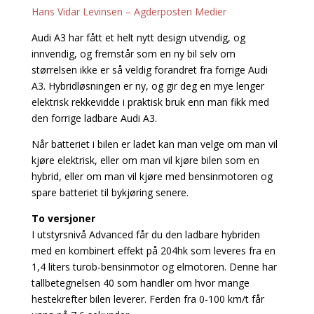
Hans Vidar Levinsen – Agderposten Medier
Audi A3 har fått et helt nytt design utvendig, og
innvendig, og fremstår som en ny bil selv om
størrelsen ikke er så veldig forandret fra forrige Audi
A3. Hybridløsningen er ny, og gir deg en mye lenger
elektrisk rekkevidde i praktisk bruk enn man fikk med
den forrige ladbare Audi A3.
Når batteriet i bilen er ladet kan man velge om man vil
kjøre elektrisk, eller om man vil kjøre bilen som en
hybrid, eller om man vil kjøre med bensinmotoren og
spare batteriet til bykjøring senere.
To versjoner
I utstyrsnivå Advanced får du den ladbare hybriden
med en kombinert effekt på 204hk som leveres fra en
1,4 liters turob-bensinmotor og elmotoren. Denne har
tallbetegnelsen 40 som handler om hvor mange
hestekrefter bilen leverer. Ferden fra 0-100 km/t får