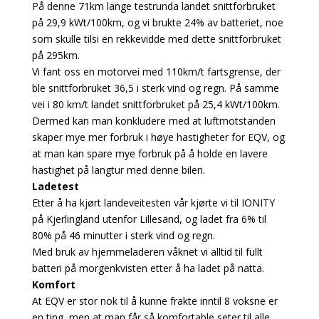
På denne 71km lange testrunda landet snittforbruket
på 29,9 kWt/100km, og vi brukte 24% av batteriet, noe
som skulle tilsi en rekkevidde med dette snittforbruket
på 295km.
Vi fant oss en motorvei med 110km/t fartsgrense, der
ble snittforbruket 36,5 i sterk vind og regn. På samme
vei i 80 km/t landet snittforbruket på 25,4 kWt/100km.
Dermed kan man konkludere med at luftmotstanden
skaper mye mer forbruk i høye hastigheter for EQV, og
at man kan spare mye forbruk på å holde en lavere
hastighet på langtur med denne bilen.
Ladetest
Etter å ha kjørt landeveitesten vår kjørte vi til IONITY
på Kjerlingland utenfor Lillesand, og ladet fra 6% til
80% på 46 minutter i sterk vind og regn.
Med bruk av hjemmeladeren våknet vi alltid til fullt
batteri på morgenkvisten etter å ha ladet på natta.
Komfort
At EQV er stor nok til å kunne frakte inntil 8 voksne er
en ting, men at man får så komfortable seter til alle