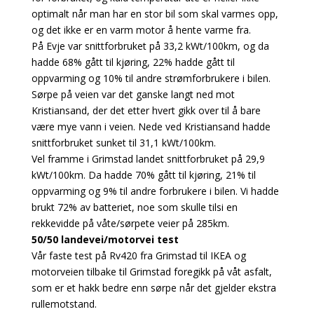
optimalt når man har en stor bil som skal varmes opp,
og det ikke er en varm motor å hente varme fra.
På Evje var snittforbruket på 33,2 kWt/100km, og da
hadde 68% gått til kjøring, 22% hadde gått til
oppvarming og 10% til andre strømforbrukere i bilen.
Sørpe på veien var det ganske langt ned mot
Kristiansand, der det etter hvert gikk over til å bare
være mye vann i veien. Nede ved Kristiansand hadde
snittforbruket sunket til 31,1 kWt/100km.
Vel framme i Grimstad landet snittforbruket på 29,9
kWt/100km. Da hadde 70% gått til kjøring, 21% til
oppvarming og 9% til andre forbrukere i bilen. Vi hadde
brukt 72% av batteriet, noe som skulle tilsi en
rekkevidde på våte/sørpete veier på 285km.
50/50 landevei/motorvei test
Vår faste test på Rv420 fra Grimstad til IKEA og
motorveien tilbake til Grimstad foregikk på våt asfalt,
som er et hakk bedre enn sørpe når det gjelder ekstra
rullemotstand.