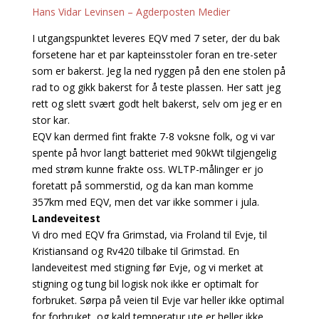
Hans Vidar Levinsen – Agderposten Medier
I utgangspunktet leveres EQV med 7 seter, der du bak
forsetene har et par kapteinsstoler foran en tre-seter
som er bakerst. Jeg la ned ryggen på den ene stolen på
rad to og gikk bakerst for å teste plassen. Her satt jeg
rett og slett svært godt helt bakerst, selv om jeg er en
stor kar.
EQV kan dermed fint frakte 7-8 voksne folk, og vi var
spente på hvor langt batteriet med 90kWt tilgjengelig
med strøm kunne frakte oss. WLTP-målinger er jo
foretatt på sommerstid, og da kan man komme
357km med EQV, men det var ikke sommer i jula.
Landeveitest
Vi dro med EQV fra Grimstad, via Froland til Evje, til
Kristiansand og Rv420 tilbake til Grimstad. En
landeveitest med stigning før Evje, og vi merket at
stigning og tung bil logisk nok ikke er optimalt for
forbruket. Sørpa på veien til Evje var heller ikke optimal
for forbruket, og kald temperatur ute er heller ikke