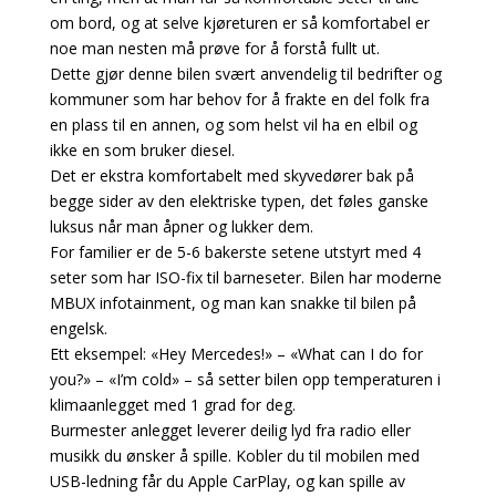
om bord, og at selve kjøreturen er så komfortabel er
noe man nesten må prøve for å forstå fullt ut.
Dette gjør denne bilen svært anvendelig til bedrifter og
kommuner som har behov for å frakte en del folk fra
en plass til en annen, og som helst vil ha en elbil og
ikke en som bruker diesel.
Det er ekstra komfortabelt med skyvedører bak på
begge sider av den elektriske typen, det føles ganske
luksus når man åpner og lukker dem.
For familier er de 5-6 bakerste setene utstyrt med 4
seter som har ISO-fix til barneseter. Bilen har moderne
MBUX infotainment, og man kan snakke til bilen på
engelsk.
Ett eksempel: «Hey Mercedes!» – «What can I do for
you?» – «I’m cold» – så setter bilen opp temperaturen i
klimaanlegget med 1 grad for deg.
Burmester anlegget leverer deilig lyd fra radio eller
musikk du ønsker å spille. Kobler du til mobilen med
USB-ledning får du Apple CarPlay, og kan spille av