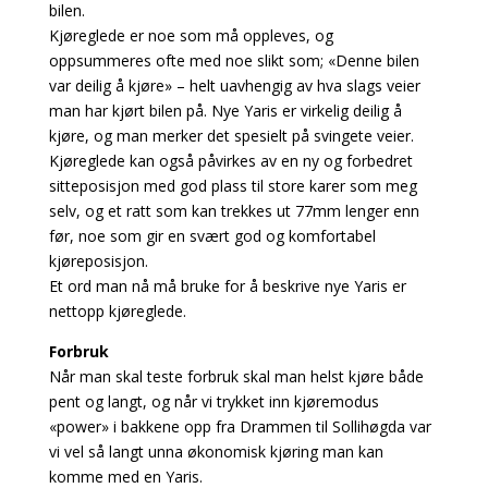
bilen.
Kjøreglede er noe som må oppleves, og
oppsummeres ofte med noe slikt som; «Denne bilen
var deilig å kjøre» – helt uavhengig av hva slags veier
man har kjørt bilen på. Nye Yaris er virkelig deilig å
kjøre, og man merker det spesielt på svingete veier.
Kjøreglede kan også påvirkes av en ny og forbedret
sitteposisjon med god plass til store karer som meg
selv, og et ratt som kan trekkes ut 77mm lenger enn
før, noe som gir en svært god og komfortabel
kjøreposisjon.
Et ord man nå må bruke for å beskrive nye Yaris er
nettopp kjøreglede.
Forbruk
Når man skal teste forbruk skal man helst kjøre både
pent og langt, og når vi trykket inn kjøremodus
«power» i bakkene opp fra Drammen til Sollihøgda var
vi vel så langt unna økonomisk kjøring man kan
komme med en Yaris.