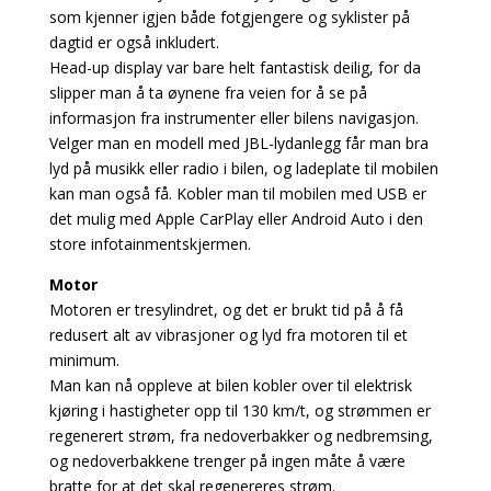
som kjenner igjen både fotgjengere og syklister på
dagtid er også inkludert.
Head-up display var bare helt fantastisk deilig, for da
slipper man å ta øynene fra veien for å se på
informasjon fra instrumenter eller bilens navigasjon.
Velger man en modell med JBL-lydanlegg får man bra
lyd på musikk eller radio i bilen, og ladeplate til mobilen
kan man også få. Kobler man til mobilen med USB er
det mulig med Apple CarPlay eller Android Auto i den
store infotainmentskjermen.
Motor
Motoren er tresylindret, og det er brukt tid på å få
redusert alt av vibrasjoner og lyd fra motoren til et
minimum.
Man kan nå oppleve at bilen kobler over til elektrisk
kjøring i hastigheter opp til 130 km/t, og strømmen er
regenerert strøm, fra nedoverbakker og nedbremsing,
og nedoverbakkene trenger på ingen måte å være
bratte for at det skal regenereres strøm.