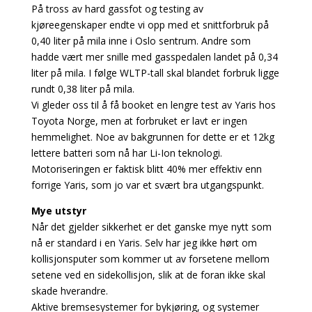
På tross av hard gassfot og testing av
kjøreegenskaper endte vi opp med et snittforbruk på
0,40 liter på mila inne i Oslo sentrum. Andre som
hadde vært mer snille med gasspedalen landet på 0,34
liter på mila. I følge WLTP-tall skal blandet forbruk ligge
rundt 0,38 liter på mila.
Vi gleder oss til å få booket en lengre test av Yaris hos
Toyota Norge, men at forbruket er lavt er ingen
hemmelighet. Noe av bakgrunnen for dette er et 12kg
lettere batteri som nå har Li-Ion teknologi.
Motoriseringen er faktisk blitt 40% mer effektiv enn
forrige Yaris, som jo var et svært bra utgangspunkt.
Mye utstyr
Når det gjelder sikkerhet er det ganske mye nytt som
nå er standard i en Yaris. Selv har jeg ikke hørt om
kollisjonsputer som kommer ut av forsetene mellom
setene ved en sidekollisjon, slik at de foran ikke skal
skade hverandre.
Aktive bremsesystemer for bykjøring, og systemer