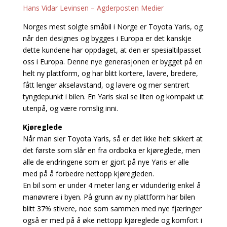
Hans Vidar Levinsen – Agderposten Medier
Norges mest solgte småbil i Norge er Toyota Yaris, og
når den designes og bygges i Europa er det kanskje
dette kundene har oppdaget, at den er spesialtilpasset
oss i Europa. Denne nye generasjonen er bygget på en
helt ny plattform, og har blitt kortere, lavere, bredere,
fått lenger akselavstand, og lavere og mer sentrert
tyngdepunkt i bilen. En Yaris skal se liten og kompakt ut
utenpå, og være romslig inni.
Kjøreglede
Når man sier Toyota Yaris, så er det ikke helt sikkert at
det første som slår en fra ordboka er kjøreglede, men
alle de endringene som er gjort på nye Yaris er alle
med på å forbedre nettopp kjøregleden.
En bil som er under 4 meter lang er vidunderlig enkel å
manøvrere i byen. På grunn av ny plattform har bilen
blitt 37% stivere, noe som sammen med nye fjæringer
også er med på å øke nettopp kjøreglede og komfort i