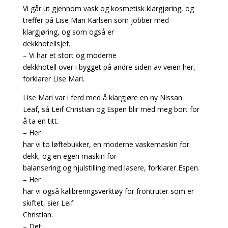
Vi går ut gjennom vask og kosmetisk klargjøring, og
treffer på Lise Mari Karlsen som jobber med
klargjøring, og som også er
dekkhotellsjef.
– Vi har et stort og moderne
dekkhotell over i bygget på andre siden av veien her,
forklarer Lise Mari.
Lise Mari var i ferd med å klargjøre en ny Nissan
Leaf, så Leif Christian og Espen blir med meg bort for
å ta en titt.
– Her
har vi to løftebukker, en moderne vaskemaskin for
dekk, og en egen maskin for
balansering og hjulstilling med lasere, forklarer Espen.
– Her
har vi også kalibreringsverktøy for frontruter som er
skiftet, sier Leif
Christian.
– Det