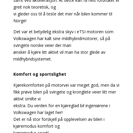
samt ved akselerasjon. At dette kan få ned forbruket er
greit nok teoretisk, og
vi gleder oss til å teste det mer når bilen kommer til
Norge!
Det var et betydelig ekstra skyv i eTSI motoren som
Volkswagen har kalt sine mildhybridmotorer, så på
svingete norske veier der man
ønsker å kjøre litt aktivt vil man ha stor glede av
mildhybridsystemet.
Komfort og sportslighet
Kjørekomforten på motorvei var meget god, men da vi
fikk prøve bilen på svingete og kronglete veier litt mer
aktivt smilte vi
ekstra. Du verden for en kjøreglad bil ingeniørene i
Volkswagen har laget her!
Det er nå stor forskjell på opplevelsen av bilen i
kjøremodus komfort og
kjøremodus sport!