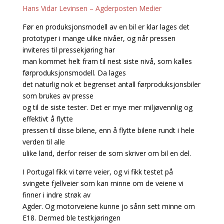
Hans Vidar Levinsen – Agderposten Medier
Før en produksjonsmodell av en bil er klar lages det
prototyper i mange ulike nivåer, og når pressen
inviteres til pressekjøring har
man kommet helt fram til nest siste nivå, som kalles
førproduksjonsmodell. Da lages
det naturlig nok et begrenset antall førproduksjonsbiler
som brukes av presse
og til de siste tester. Det er mye mer miljøvennlig og
effektivt å flytte
pressen til disse bilene, enn å flytte bilene rundt i hele
verden til alle
ulike land, derfor reiser de som skriver om bil en del.
I Portugal fikk vi tørre veier, og vi fikk testet på
svingete fjellveier som kan minne om de veiene vi
finner i indre strøk av
Agder. Og motorveiene kunne jo sånn sett minne om
E18. Dermed ble testkjøringen