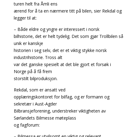
turen helt fra Åmli ens
ærend for å ta en nærmere titt på bilen, sier Rekdal og
legger til at:
– Både eldre og yngre er interessert i norsk
bilhistorie, det er helt tydelig. Det som gjør Trollbilen så
unik er kanskje
historien i seg selv, det er et viktig stykke norsk
industrihistorie. Tross alt
var det ganske spesielt at det ble gjort et forsøk i
Norge på å få frem
storstilt bilproduksjon.
Rekdal, som er ansatt ved
opplæringskontoret for bilfag, og er formann og
sekretær i Aust-Agder
Bilbransjeforening, understreker viktigheten av
Sørlandets Bilmesse møteplass
og fagforum:
– Bilmessa er utvilsomt en viktig og relevant