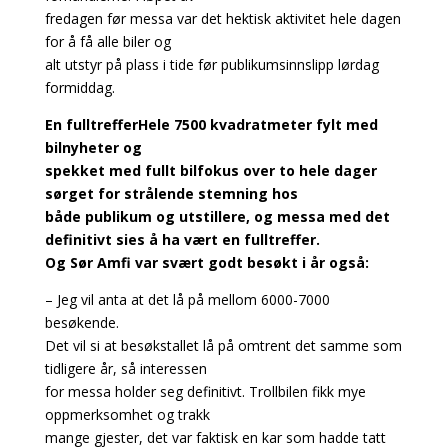
fredagen før messa var det hektisk aktivitet hele dagen
for å få alle biler og
alt utstyr på plass i tide før publikumsinnslipp lørdag
formiddag.
En fulltreffer
Hele 7500 kvadratmeter fylt med
bilnyheter og
spekket med fullt bilfokus over to hele dager
sørget for strålende stemning hos
både publikum og utstillere, og messa med det
definitivt sies å ha vært en fulltreffer.
Og Sør Amfi var svært godt besøkt i år også:
– Jeg vil anta at det lå på mellom 6000-7000
besøkende.
Det vil si at besøkstallet lå på omtrent det samme som
tidligere år, så interessen
for messa holder seg definitivt. Trollbilen fikk mye
oppmerksomhet og trakk
mange gjester, det var faktisk en kar som hadde tatt