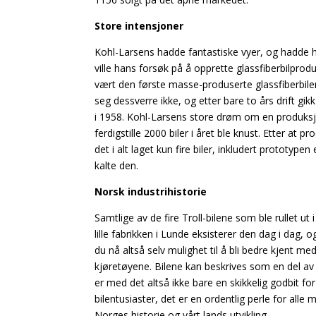
Store intensjoner
Kohl-Larsens hadde fantastiske vyer, og hadde 
ville hans forsøk på å opprette glassfiberbilprod
vært den første masse-produserte glassfiberbilen 
seg dessverre ikke, og etter bare to års drift gikk
i 1958. Kohl-Larsens store drøm om en produksj
ferdigstille 2000 biler i året ble knust. Etter at p
det i alt laget kun fire biler, inkludert prototyp
kalte den.
Norsk industrihistorie
Samtlige av de fire Troll-bilene som ble rullet ut 
lille fabrikken i Lunde eksisterer den dag i dag,
du nå altså selv mulighet til å bli bedre kjent med
kjøretøyene. Bilene kan beskrives som en del av n
er med det altså ikke bare en skikkelig godbit for
bilentusiaster, det er en ordentlig perle for alle
Norges historie og vårt lands utvikling.