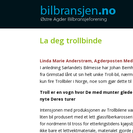
La deg trollbinde
Linda Marie Anderstrøm, Agderposten Med
I anledning Sørlandets Bilmesse har Johan Bernh
fra Grimstad lånt ut sin helt unike Troll-bil, næ
kun fire Trollbiler i Norge, noe som gjør dette ti
Troll er en vogn hvor De med munter glede
nyte Deres turer
Intensjonen med produksjonen av Trollbilene var
liten bil produsert med et lett glassfiberkarosse
for nordmenn til tross for etterkrigstidens kjøps
ikke bare et lettvektmateriale, materialet gjor