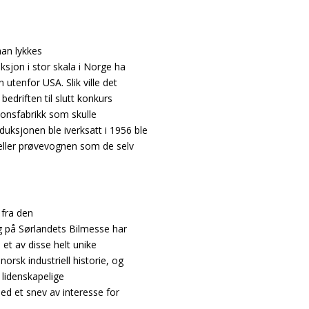
han lykkes
uksjon i stor skala i Norge ha
utenfor USA. Slik ville det
 bedriften til slutt konkurs
onsfabrikk som skulle
roduksjonen ble iverksatt i 1956 ble
en eller prøvevognen som de selv
i fra den
 og på Sørlandets Bilmesse har
 et av disse helt unike
orsk industriell historie, og
 lidenskapelige
 med et snev av interesse for