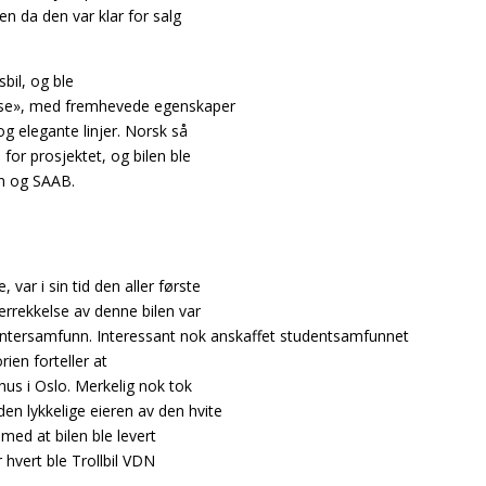
len da den var klar for salg
bil, og ble
asse», med fremhevede egenskaper
og elegante linjer. Norsk så
for prosjektet, og bilen ble
n og SAAB.
ar i sin tid den aller første
verrekkelse av denne bilen var
dentersamfunn. Interessant nok anskaffet studentsamfunnet
rien forteller at
thus i Oslo. Merkelig nok tok
den lykkelige eieren av den hvite
 med at bilen ble levert
er hvert ble Trollbil VDN