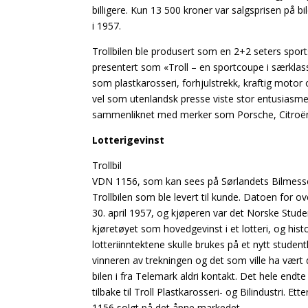
billigere. Kun 13 500 kroner var salgsprisen på bi
i 1957.
Trollbilen ble produsert som en 2+2 seters sports
presentert som «Troll – en sportcoupe i særkl
som plastkarosseri, forhjulstrekk, kraftig motor 
vel som utenlandsk presse viste stor entusiasme 
sammenliknet med merker som Porsche, Citroë
Lotterigevinst
Trollbil
VDN 1156, som kan sees på Sørlandets Bilmesse, v
Trollbilen som ble levert til kunde. Datoen for o
30. april 1957, og kjøperen var det Norske Stu
kjøretøyet som hovedgevinst i et lotteri, og histo
lotteriinntektene skulle brukes på et nytt studen
vinneren av trekningen og det som ville ha vært 
bilen i fra Telemark aldri kontakt. Det hele endte
tilbake til Troll Plastkarosseri- og Bilindustri. Ett
1156 solgt på det åpne markedet.