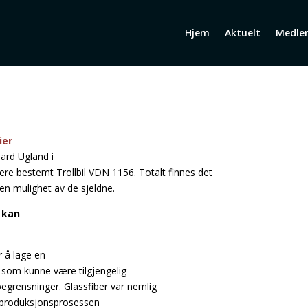
Hjem
Aktuelt
Medle
ier
ard Ugland i
rmere bestemt Trollbil VDN 1156. Totalt finnes det
l en mulighet av de sjeldne.
 kan
 å lage en
ri som kunne være tilgjengelig
begrensninger. Glassfiber var nemlig
de produksjonsprosessen