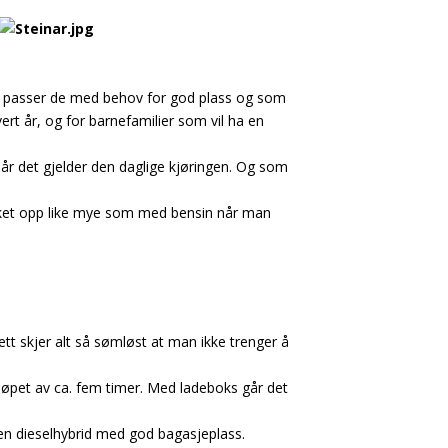
som passer de med behov for god plass og som
rt år, og for barnefamilier som vil ha en
år det gjelder den daglige kjøringen. Og som
bruket opp like mye som med bensin når man
t skjer alt så sømløst at man ikke trenger å
 i løpet av ca. fem timer. Med ladeboks går det
 en dieselhybrid med god bagasjeplass.