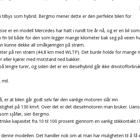
 tilbys som hybrid. Bergmo mener dette er den perfekte bilen for
lasse er en modell Mercedes har hatt i rundt tre år nå, og er en bil 
 fin bil både for den som legger mange kilometer bak seg på veien hve
man kunne dekke all småkjøringen på strøm.
ometer på ren strøm (44,8 km med WLTP). Det burde holde for mange n
r eller kjører med motstand ned bakker.
på lengre turer, og siden det er en dieselhybrid går ikke drivstoffor
 mil.
, er at bilen går godt selv før den vanlige motoren slår inn.
tighet på 130 km/t. Over det er det dieselmotoren man bruker. Uanset
 som sjåfør, sier Bergmo.
lektriske kapasitet fra 10 til 100 prosent gjennom en vanlig stikkontakt
på denne modellen. Det handler nok om at man har muligheten til å få