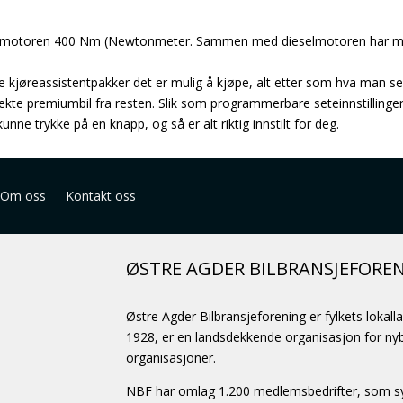
 gir elmotoren 400 Nm (Newtonmeter. Sammen med dieselmotoren har ma
 kjøreassistentpakker det er mulig å kjøpe, alt etter som hva man se
en ekte premiumbil fra resten. Slik som programmerbare seteinnstillinger
unne trykke på en knapp, og så er alt riktig innstilt for deg.
Om oss
Kontakt oss
ØSTRE AGDER BILBRANSJEFORE
Østre Agder Bilbransjeforening er fylkets lokall
1928, er en landsdekkende organisasjon for nybi
organisasjoner.
NBF har omlag 1.200 medlemsbedrifter, som sys