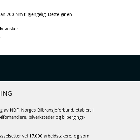
n 700 Nm tilgjengelig. Dette gir en
lv ønsker.
.
NING
ag av NBF. Norges Bilbransjeforbund, etablert i
lforhandlere, bilverksteder og bilbergings-
selsetter vel 17.000 arbeidstakere, og som