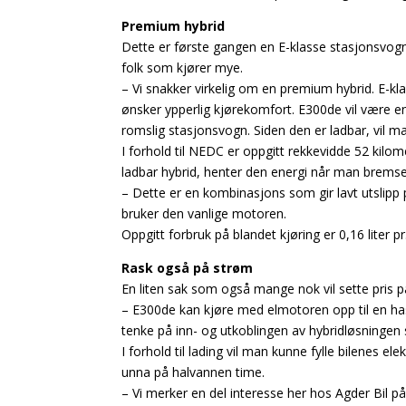
Premium hybrid
Dette er første gangen en E-klasse stasjonsvogn
folk som kjører mye.
– Vi snakker virkelig om en premium hybrid. E-k
ønsker ypperlig kjørekomfort. E300de vil være en
romslig stasjonsvogn. Siden den er ladbar, vil 
I forhold til NEDC er oppgitt rekkevidde 52 kil
ladbar hybrid, henter den energi når man bremse
– Dette er en kombinasjons som gir lavt utslipp 
bruker den vanlige motoren.
Oppgitt forbruk på blandet kjøring er 0,16 liter pr.
Rask også på strøm
En liten sak som også mange nok vil sette pris på
– E300de kan kjøre med elmotoren opp til en has
tenke på inn- og utkoblingen av hybridløsningen
I forhold til lading vil man kunne fylle bilenes e
unna på halvannen time.
– Vi merker en del interesse her hos Agder Bil 