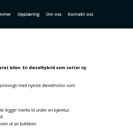
mmer
Opplæring
Om oss
Kontakt oss
tet bilen. En dieselhybrid som setter ny
tasjonsvogn med nyeste dieselmotor som
t legger merke til under en kjøretur.
ll.
oen ut av butikken.