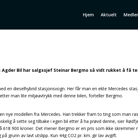
Hjem
Aktuelt
Medle
gder Bil har salgssjef Steinar Bergmo så vidt rukket å få tes
r med en dieselhybrid stasjonsvogn. Her får man en ekte Mercedes s
etter man lite miljøavtrykk med denne bilen, forteller Bergmo.
den nye modellen fra Mercedes. Han trekker fram to ting som man rask
kelig å sette seg tilbake i egen bil etter å ha prøvd denne, sier Rødfje
 på 618 900 kroner. Det mener Bergmo er en pris som ikke skremmer n
på grunn av lavt utslipp. Kun 44g CO2 pr. km. gir lav avgift.