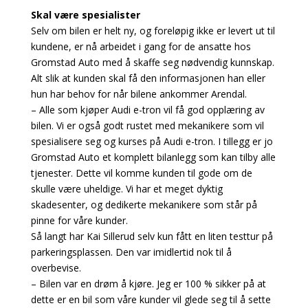
Skal være spesialister
Selv om bilen er helt ny, og foreløpig ikke er levert ut til
kundene, er nå arbeidet i gang for de ansatte hos
Gromstad Auto med å skaffe seg nødvendig kunnskap.
Alt slik at kunden skal få den informasjonen han eller
hun har behov for når bilene ankommer Arendal.
– Alle som kjøper Audi e-tron vil få god opplæring av
bilen. Vi er også godt rustet med mekanikere som vil
spesialisere seg og kurses på Audi e-tron. I tillegg er jo
Gromstad Auto et komplett bilanlegg som kan tilby alle
tjenester. Dette vil komme kunden til gode om de
skulle være uheldige. Vi har et meget dyktig
skadesenter, og dedikerte mekanikere som står på
pinne for våre kunder.
Så langt har Kai Sillerud selv kun fått en liten testtur på
parkeringsplassen. Den var imidlertid nok til å
overbevise.
– Bilen var en drøm å kjøre. Jeg er 100 % sikker på at
dette er en bil som våre kunder vil glede seg til å sette