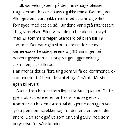
– Folk var veldig spent på den innvendige plassen.
Bagasjerom, bakseteplass og ikke minst førermiljøet.
Alle gjestene våre gikk rundt med et smil og virket
fornøyde med det de så. Kundene var også interessert
i felg størrelser. Bilen vi hadde på besøk sto utstyrt
med 21 tommers felger. Standard på bilen blir 19
tommer. Det var også stor interesse for de nye
kamerabaserte sidespeilene og 3D visningen på
parkeringssystemet. Forspranget ligger virkelig i
teknikken, sier Sillerud.
Han mener det er flere ting som vil få de kommende e-
tron-eierne til å beholde smilet også når de får sin
egen bil levert.
– Audi e-tron henter frem linjer fra Audi quattro. Dette
gjør nok at dette er en bil folk vil snu seg etter.
Kommer du bak en e-tron, vil du kjenne den igjen ved
lysstripen som strekker seg fra den ene enden til den
andre. Den ser også ut som en vanlig SUV, noe som
betyr mye for våre kunder.