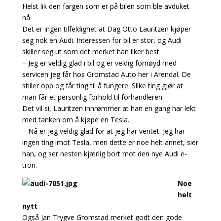
Helst lik den fargen som er på bilen som ble avduket
nå.
Det er ingen tilfeldighet at Dag Otto Lauritzen kjøper
seg nok en Audi. Interessen for bil er stor, og Audi
skiller seg ut som det merket han liker best.
– Jeg er veldig glad i bil og er veldig fornøyd med
servicen jeg får hos Gromstad Auto her i Arendal. De
stiller opp og får ting til å fungere. Slike ting gjør at
man får et personlig forhold til forhandleren.
Det vil si, Lauritzen innrømmer at han en gang har lekt
med tanken om å kjøpe en Tesla.
– Nå er jeg veldig glad for at jeg har ventet. Jeg har
ingen ting imot Tesla, men dette er noe helt annet, sier
han, og ser nesten kjærlig bort mot den nye Audi e-
tron.
Noe
helt
nytt
Også Jan Trygve Gromstad merket godt den gode