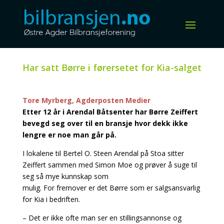
Har satt Børre i førersetet for Kia-salget
Tore Myrberg, Agderposten Medier
Etter 12 år i Arendal Båtsenter har Børre Zeiffert
bevegd seg over til en bransje hvor dekk ikke
lengre er noe man går på.
I lokalene til Bertel O. Steen Arendal på Stoa sitter
Zeiffert sammen med Simon Moe og prøver å suge til
seg så mye kunnskap som
mulig. For fremover er det Børre som er salgsansvarlig
for Kia i bedriften.
– Det er ikke ofte man ser en stillingsannonse og