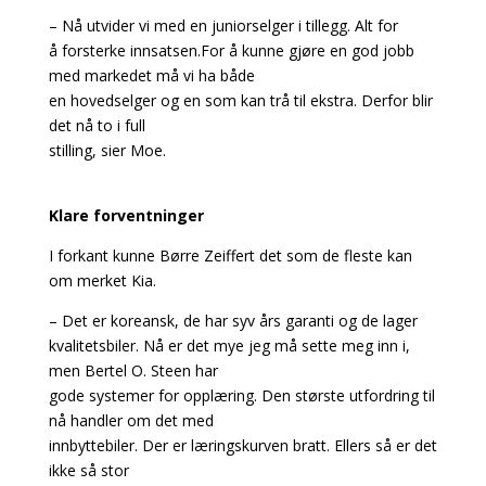
– Nå utvider vi med en juniorselger i tillegg. Alt for
å forsterke innsatsen.For å kunne gjøre en god jobb
med markedet må vi ha både
en hovedselger og en som kan trå til ekstra. Derfor blir
det nå to i full
stilling, sier Moe.
Klare forventninger
I forkant kunne Børre Zeiffert det som de fleste kan
om merket Kia.
– Det er koreansk, de har syv års garanti og de lager
kvalitetsbiler. Nå er det mye jeg må sette meg inn i,
men Bertel O. Steen har
gode systemer for opplæring. Den største utfordring til
nå handler om det med
innbyttebiler. Der er læringskurven bratt. Ellers så er det
ikke så stor