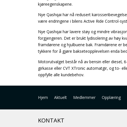
kjøreegenskapene.
Nye Qashqai har nå redusert karosseribevegelse
være endringene i bilens Active Ride Control-sys
Nye Qashqai har lavere støy og mindre vibrasjon
forgjengeren. Det er brukt lydisolering av høy kva
framdørene og hjulbuene bak. Framdørene er be
tykkere for å gjøre bakseteopplevelsen enda bed
Motorutvalget består nå av bensin eller diesel, 6
girkasse eller CVT XTronic automatgir, og to- eller
oppfylle alle kundebehov.
Hjem
Aktuelt
Medlemmer
Opplæring
KONTAKT