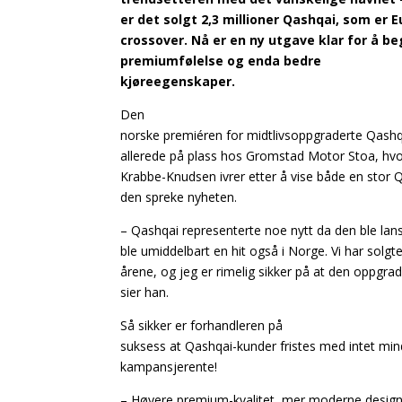
er det solgt 2,3 millioner Qashqai, som er
crossover. Nå er en ny utgave klar for å 
premiumfølelse og enda bedre
kjøreegenskaper.
Den
norske premiéren for midtlivsoppgraderte Qashqa
allerede på plass hos Gromstad Motor Stoa, hvor
Krabbe-Knudsen ivrer etter å vise både en stor
den spreke nyheten.
– Qashqai representerte noe nytt da den ble lans
ble umiddelbart en hit også i Norge. Vi har solg
årene, og jeg er rimelig sikker på at den oppgrad
sier han.
Så sikker er forhandleren på
suksess at Qashqai-kunder fristes med intet min
kampansjerente!
– Høyere premium-kvalitet, mer moderne design,