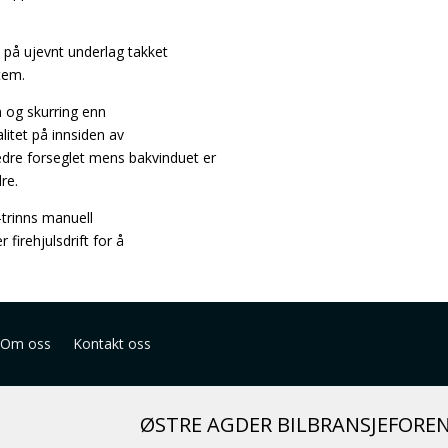
 på ujevnt underlag takket
tem.
 og skurring enn
litet på innsiden av
dre forseglet mens bakvinduet er
re.
-trinns manuell
 firehjulsdrift for å
Om oss
Kontakt oss
ØSTRE AGDER BILBRANSJEFORE