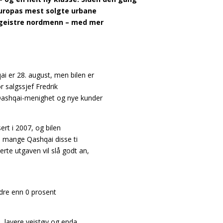
 Europas mest solgte urbane
begeistre nordmenn – med mer
i er 28. august, men bilen er
 salgssjef Fredrik
 Qashqai-menighet og nye kunder
ert i 2007, og bilen
te mange Qashqai disse ti
erte utgaven vil slå godt an,
dre enn 0 prosent
 lavere veistøy og enda