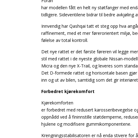
Foran
har modellen fått en helt ny støtfanger med enda
tidligere. Sideventilene bidrar til bedre avkjøling
Innvendig har Qashqai tatt et steg opp hva angår
raffinement, med et mer førerorientert miljø, be
følelse av total kontroll.
Det nye rattet er det første føreren vil legge merk
stil med rattet i de nyeste globale Nissan-modell
Micra og den nye X-Trail, og leveres som standa
Det D-formede rattet og horisontale basen gjør d
inn og ut av bilen, samtidig som det gir interiøre
Forbedret kjørekomfort
Kjørekomforten
er forbedret med redusert karosseribevegelse og
oppnådd ved å fininnstille støtdemperne, redusere
hjulene og modifisere gummikomponentene.
Krengningsstabilisatoren er nå enda stivere for 