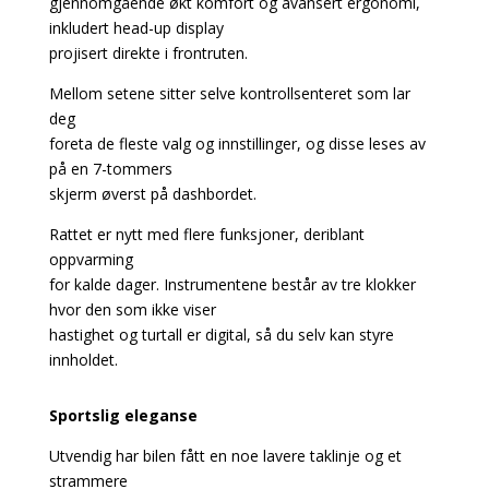
gjennomgående økt komfort og avansert ergonomi,
inkludert head-up display
projisert direkte i frontruten.
Mellom setene sitter selve kontrollsenteret som lar
deg
foreta de fleste valg og innstillinger, og disse leses av
på en 7-tommers
skjerm øverst på dashbordet.
Rattet er nytt med flere funksjoner, deriblant
oppvarming
for kalde dager. Instrumentene består av tre klokker
hvor den som ikke viser
hastighet og turtall er digital, så du selv kan styre
innholdet.
Sportslig eleganse
Utvendig har bilen fått en noe lavere taklinje og et
strammere