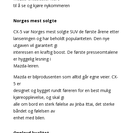
til å se og kjøre nykommeren
Norges mest solgte
CX-5 var Norges mest solgte SUV de første årene etter
lanseringen og har beholdt populariteten. Den nye
utgaven vil garantert gi
interessen en kraftig boost. De første presseomtalene
er hyggelig lesning i
Mazda-leiren.
Mazda er bilprodusenten som alltid går egne veier. CX-
5 er
designet og bygget rundt føreren for en best mulig
kjøreopplevelse, og skal gi
alle om bord en sterk følelse av Jinba Ittai, det sterke
båndet og følelsen av
enhet med bilen.
Opplevd kvalitet