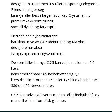
design som tilsammen utstråler en sportslig eleganse.
Bilens linjer gjør seg
kanskje aller best i fargen Soul Red Crystal, en ny
premium-lakk som gir helt
spesiell dybde og fargespill.
Nettopp den dype rødfargen
har skapt mye av CX-5 identiteten og Mazdas
designere har altså
fornyet nyansene i nykommeren.
De som faller for nye CX-5 kan velge mellom en 2.0
liters
bensinmotor med 165 hestekrefter og 2,2
liters dieselmotor med 150 eller 175 hk og henholdsvis
380 og 420 Newtonmeter.
CX-5 kan selvsagt leveres med to- eller firehjulsdrift og
manuell eller automatisk girkasse.