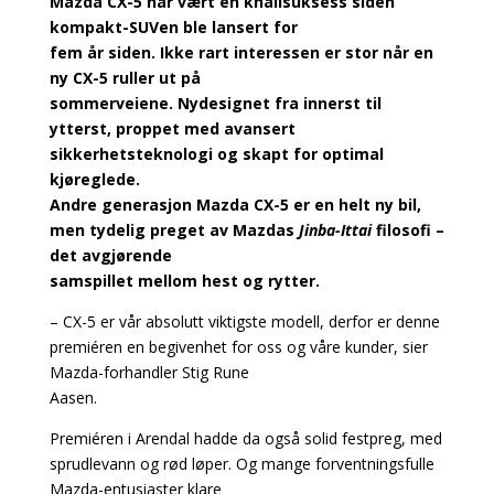
Mazda CX-5 har vært en knallsuksess siden
kompakt-SUVen ble lansert for
fem år siden. Ikke rart interessen er stor når en
ny CX-5 ruller ut på
sommerveiene. Nydesignet fra innerst til
ytterst, proppet med avansert
sikkerhetsteknologi og skapt for optimal
kjøreglede.
Andre generasjon Mazda CX-5 er en helt ny bil,
men tydelig preget av Mazdas
Jinba-Ittai
filosofi –
det avgjørende
samspillet mellom hest og rytter.
– CX-5 er vår absolutt viktigste modell, derfor er denne
premiéren en begivenhet for oss og våre kunder, sier
Mazda-forhandler Stig Rune
Aasen.
Premiéren i Arendal hadde da også solid festpreg, med
sprudlevann og rød løper. Og mange forventningsfulle
Mazda-entusiaster klare