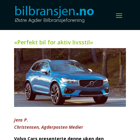
«Perfekt bil for aktiv livsstil»
Jens P.
Christensen, Agderposten Medier
Volvo Cars presenterte denne uken den