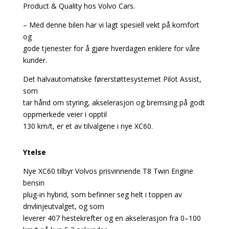
Product & Quality hos Volvo Cars.
– Med denne bilen har vi lagt spesiell vekt på komfort
og
gode tjenester for å gjøre hverdagen enklere for våre
kunder.
Det halvautomatiske førerstøttesystemet Pilot Assist,
som
tar hånd om styring, akselerasjon og bremsing på godt
oppmerkede veier i opptil
130 km/t, er et av tilvalgene i nye XC60.
Ytelse
Nye XC60 tilbyr Volvos prisvinnende T8 Twin Engine
bensin
plug-in hybrid, som befinner seg helt i toppen av
drivlinjeutvalget, og som
leverer 407 hestekrefter og en akselerasjon fra 0–100