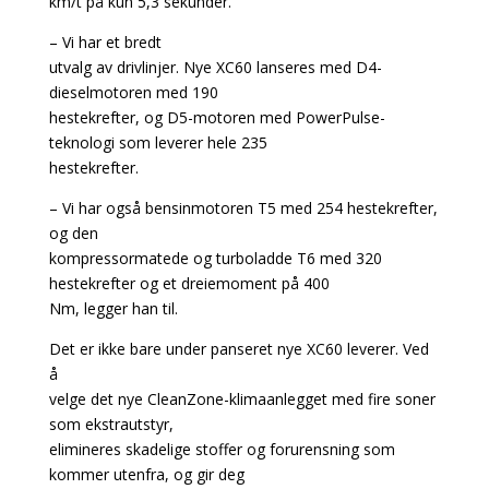
km/t på kun 5,3 sekunder.
– Vi har et bredt
utvalg av drivlinjer. Nye XC60 lanseres med D4-
dieselmotoren med 190
hestekrefter, og D5-motoren med PowerPulse-
teknologi som leverer hele 235
hestekrefter.
– Vi har også bensinmotoren T5 med 254 hestekrefter,
og den
kompressormatede og turboladde T6 med 320
hestekrefter og et dreiemoment på 400
Nm, legger han til.
Det er ikke bare under panseret nye XC60 leverer. Ved
å
velge det nye CleanZone-klimaanlegget med fire soner
som ekstrautstyr,
elimineres skadelige stoffer og forurensning som
kommer utenfra, og gir deg