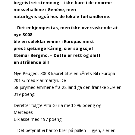
begeistret stemning – ikke bare i de enorme
messehallene i Genéve, men
naturligvis også hos de lokale forhandlerne.
– Det er kjempestas, men ikke overraskende at
nye 3008
ble en soleklar vinner i Europas mest
prestisjetunge kåring, sier salgssjef
Steinar Bergmo. – Dette er rett og slett
en strålende bil!
Nye Peugeot 3008 kapret tittelen «Årets Bil i Europa
2017» med klar margin. De
58 jurymedlemmene fra 22 land ga den franske SUV-en
319 poeng.
Deretter fulgte Alfa Giulia med 296 poeng og
Mercedes
E-klasse med 197 poeng.
– Det betyr at vi har to biler på pallen – igjen, sier en