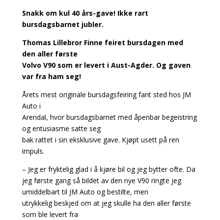
Snakk om kul 40 års-gave! Ikke rart
bursdagsbarnet jubler.
Thomas Lillebror Finne feiret bursdagen med
den aller første
Volvo V90 som er levert i Aust-Agder. Og gaven
var fra ham seg!
Årets mest originale bursdagsfeiring fant sted hos JM
Auto i
Arendal, hvor bursdagsbarnet med åpenbar begeistring
og entusiasme satte seg
bak rattet i sin eksklusive gave. Kjøpt usett på ren
impuls.
– Jeg er fryktelig glad i å kjøre bil og jeg bytter ofte. Da
jeg første gang så bildet av den nye V90 ringte jeg
umiddelbart til JM Auto og bestilte, men
utrykkelig beskjed om at jeg skulle ha den aller første
som ble levert fra