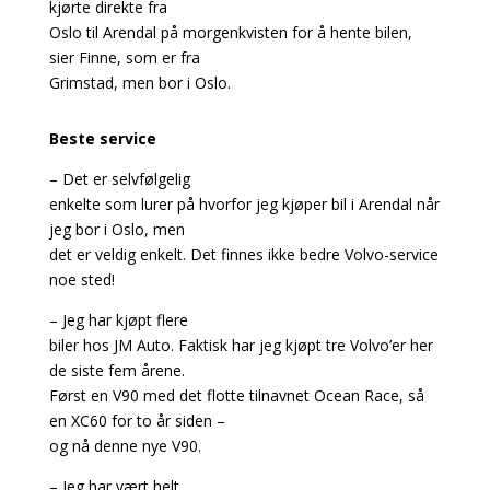
kjørte direkte fra
Oslo til Arendal på morgenkvisten for å hente bilen,
sier Finne, som er fra
Grimstad, men bor i Oslo.
Beste service
– Det er selvfølgelig
enkelte som lurer på hvorfor jeg kjøper bil i Arendal når
jeg bor i Oslo, men
det er veldig enkelt. Det finnes ikke bedre Volvo-service
noe sted!
– Jeg har kjøpt flere
biler hos JM Auto. Faktisk har jeg kjøpt tre Volvo’er her
de siste fem årene.
Først en V90 med det flotte tilnavnet Ocean Race, så
en XC60 for to år siden –
og nå denne nye V90.
– Jeg har vært helt