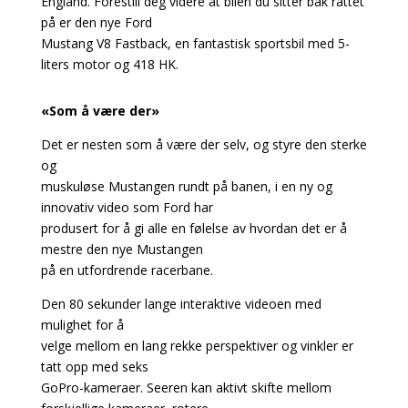
England. Forestill deg videre at bilen du sitter bak rattet
på er den nye Ford
Mustang V8 Fastback, en fantastisk sportsbil med 5-
liters motor og 418 HK.
«Som å være der»
Det er nesten som å være der selv, og styre den sterke
og
muskuløse Mustangen rundt på banen, i en ny og
innovativ video som Ford har
produsert for å gi alle en følelse av hvordan det er å
mestre den nye Mustangen
på en utfordrende racerbane.
Den 80 sekunder lange interaktive videoen med
mulighet for å
velge mellom en lang rekke perspektiver og vinkler er
tatt opp med seks
GoPro-kameraer. Seeren kan aktivt skifte mellom