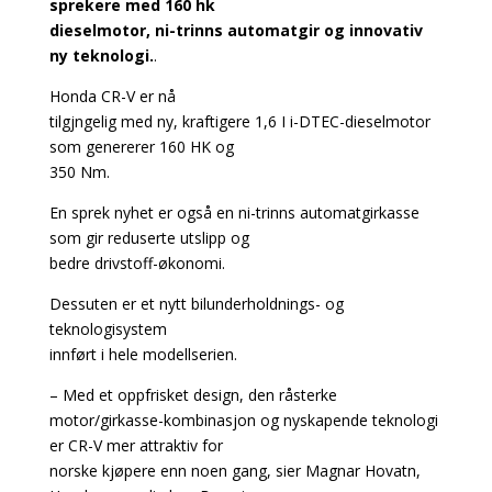
sprekere med 160 hk
dieselmotor, ni-trinns automatgir og innovativ
ny teknologi.
.
Honda CR-V er nå
tilgjngelig med ny, kraftigere 1,6 I i-DTEC-dieselmotor
som genererer 160 HK og
350 Nm.
En sprek nyhet er også en ni-trinns automatgirkasse
som gir reduserte utslipp og
bedre drivstoff-økonomi.
Dessuten er et nytt bilunderholdnings- og
teknologisystem
innført i hele modellserien.
– Med et oppfrisket design, den råsterke
motor/girkasse-kombinasjon og nyskapende teknologi
er CR-V mer attraktiv for
norske kjøpere enn noen gang, sier Magnar Hovatn,