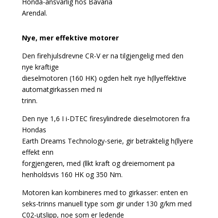
Honda-ansvarlig hos Bavaria
Arendal.
Nye, mer effektive motorer
Den firehjulsdrevne CR-V er na tilgjengelig med den
nye kraftige
dieselmotoren (160 HK) ogden helt nye h(llyeffektive
automatgirkassen med ni
trinn.
Den nye 1,6 I i-DTEC firesylindrede dieselmotoren fra
Hondas
Earth Dreams Technology-serie, gir betraktelig h(llyere
effekt enn
forgjengeren, med (llkt kraft og dreiemoment pa
henholdsvis 160 HK og 350 Nm.
Motoren kan kombineres med to girkasser: enten en
seks-trinns manuell type som gir under 130 g/km med
C02-utslipp, noe som er ledende