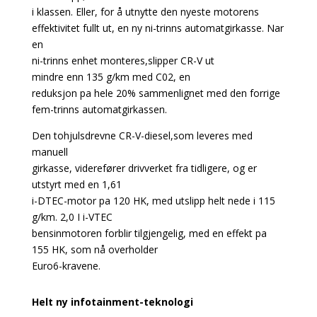
i klassen. Eller, for å utnytte den nyeste motorens
effektivitet fullt ut, en ny ni-trinns automatgirkasse. Nar
en
ni-trinns enhet monteres,slipper CR-V ut
mindre enn 135 g/km med C02, en
reduksjon pa hele 20% sammenlignet med den forrige
fem-trinns automatgirkassen.
Den tohjulsdrevne CR-V-diesel,som leveres med
manuell
girkasse, viderefører drivverket fra tidligere, og er
utstyrt med en 1,61
i-DTEC-motor pa 120 HK, med utslipp helt nede i 115
g/km. 2,0 I i-VTEC­
bensinmotoren forblir tilgjengelig, med en effekt pa
155 HK, som nå overholder
Euro6-kravene.
Helt ny infotainment-teknologi