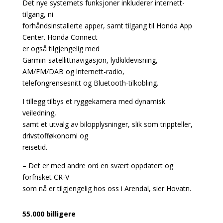
Det nye systemets funksjoner inkluderer internett-
tilgang, ni
forhåndsinstallerte apper, samt tilgang til Honda App
Center. Honda Connect
er også tilgjengelig med
Garmin-satellittnavigasjon, lydkildevisning,
AM/FM/DAB­ og lnternett-radio,
telefongrensesnitt og Bluetooth-tilkobling.
I tillegg tilbys et ryggekamera med dynamisk
veiledning,
samt et utvalg av bilopplysninger, slik som trippteller,
drivstofføkonomi og
reisetid.
– Det er med andre ord en svært oppdatert og
forfrisket CR-V
som nå er tilgjengelig hos oss i Arendal, sier Hovatn.
55.000 billigere