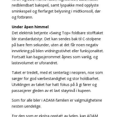
nedblendbart bakspeil, samt lyspakke med opplyste
sminkespeil og flerfarget belysning i midtkonsoll, dør
og fotbrønn.
Under åpen himmel
Det elektrisk betjente «Swing Top» foldbare stofftaket
blir standardutstyr. Det kan sendes bak til C-stolpene
på bare fem sekunder, uten at det får noen negativ
innvirkning på bilen vridningsstivhet eller funksjonalitet.
Fortsatt kan bagasjerommet åpnes som vanlig, og
lastevolumet er uforandret.
Taket er tredelt, med et senterlag i neopren, noe som
sørger for god værbestandighet og stor holdbarhet.
Utviklingen av taket har hatt fokus på å gi fører og
passasjerer gleden av et lavt støynivå i kupeen.
Som for alle biler i ADAM-familien er valgmulighetene
nesten uendelige.
For den som er ekstra opptatt av lyden, kan ADAM