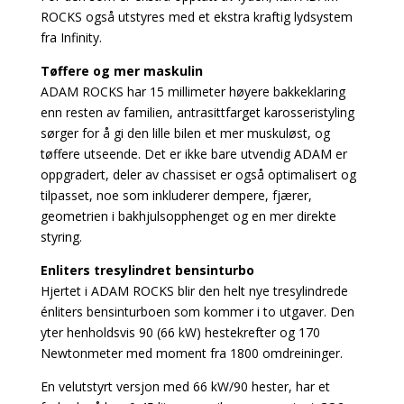
ROCKS også utstyres med et ekstra kraftig lydsystem
fra Infinity.
Tøffere og mer maskulin
ADAM ROCKS har 15 millimeter høyere bakkeklaring
enn resten av familien, antrasittfarget karosseristyling
sørger for å gi den lille bilen et mer muskuløst, og
tøffere utseende. Det er ikke bare utvendig ADAM er
oppgradert, deler av chassiset er også optimalisert og
tilpasset, noe som inkluderer dempere, fjærer,
geometrien i bakhjulsopphenget og en mer direkte
styring.
Enliters tresylindret bensinturbo
Hjertet i ADAM ROCKS blir den helt nye tresylindrede
énliters bensinturboen som kommer i to utgaver. Den
yter henholdsvis 90 (66 kW) hestekrefter og 170
Newtonmeter med moment fra 1800 omdreininger.
En velutstyrt versjon med 66 kW/90 hester, har et