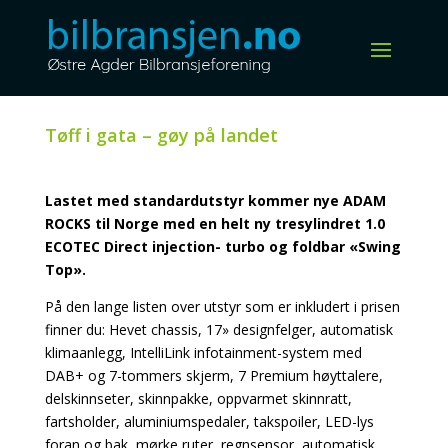
Tøff i gata – gøy på landet
Lastet med standardutstyr kommer nye ADAM
ROCKS til Norge med en helt ny tresylindret 1.0
ECOTEC Direct injection- turbo og foldbar «Swing
Top».
På den lange listen over utstyr som er inkludert i prisen
finner du: Hevet chassis, 17» designfelger, automatisk
klimaanlegg, IntelliLink infotainment-system med
DAB+ og 7-tommers skjerm, 7 Premium høyttalere,
delskinnseter, skinnpakke, oppvarmet skinnratt,
fartsholder, aluminiumspedaler, takspoiler, LED-lys
foran og bak, mørke ruter, regnsensor, automatisk