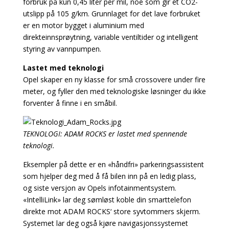
forbruk på kun 0,45 liter per mil, noe som gir et CO2-
utslipp på 105 g/km. Grunnlaget for det lave forbruket
er en motor bygget i aluminium med
direkteinnsprøytning, variable ventiltider og intelligent
styring av vannpumpen.
Lastet med teknologi
Opel skaper en ny klasse for små crossovere under fire
meter, og fyller den med teknologiske løsninger du ikke
forventer å finne i en småbil.
TEKNOLOGI: ADAM ROCKS er lastet med spennende
teknologi.
Eksempler på dette er en «håndfri» parkeringsassistent
som hjelper deg med å få bilen inn på en ledig plass,
og siste versjon av Opels infotainmentsystem.
«IntelliLink» lar deg sømløst koble din smarttelefon
direkte mot ADAM ROCKS‘ store syvtommers skjerm.
Systemet lar deg også kjøre navigasjonssystemet