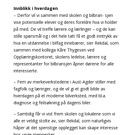
Innblikk i hverdagen
– Derfor vil vi sammen med skolen og bilbran- sjen
vise potensielle elever og deres foreldre hva vi holder
på med. De vil treffe lærere og lærlinger – og de kan
stille spørsmål og i det hele tatt få et godt inntrykk av
hva en utdannelse i bilfag innebærer, sier Rekdal, som
sammen med kollega Kåre Thygesen ved
Opplæringskontoret, skolens ledelse, lærere og
representanter for bilbransjen åpner dørene for alle
interesserte.
– Fem av merkeverkstedene i Aust-Agder stiller med
fagfolk og læringer, og de vil gi et godt bilde av
hverdagen på et moderne bilverksted, med bl.a.
diagnose og feilsøkning på dagens biler.
– Samtidig får vi vist frem skolen og lokalene som vi
alle er veldig stolte av, sier Rekdal, som naturligvis
håper at det spenstige opplegget kan skape interesse
hos unge mennesker.